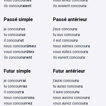
vous concou
riez
vous aviez concou
ru
ils concou
raient
ils avaient concou
ru
Passé simple
Passé antérieur
je concou
rus
j'eus concou
ru
tu concou
rus
tu eus concou
ru
il concou
rut
il eut concou
ru
nous concou
rûmes
nous eûmes concou
ru
vous concou
rûtes
vous eûtes concou
ru
ils concou
rurent
ils eurent concou
ru
Futur simple
Futur antérieur
je concou
rrai
j'aurai concou
ru
tu concou
rras
tu auras concou
ru
il concou
rra
il aura concou
ru
nous concou
rrons
nous aurons concou
ru
vous concou
rrez
vous aurez concou
ru