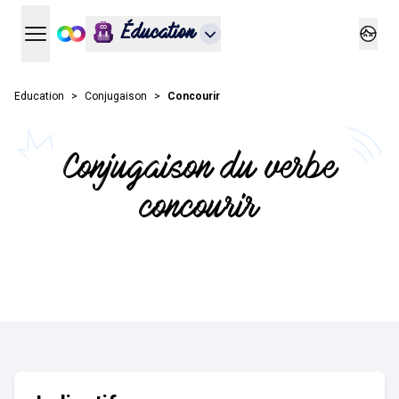
Éducation
Ouvrir le menu principal
Ouvrir
Education
Conjugaison
Concourir
Conjugaison du verbe
concourir