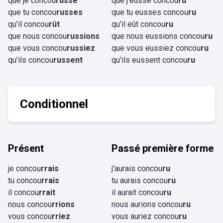
que je concou
russe
que j'eusse concou
ru
que tu concou
russes
que tu eusses concou
ru
qu'il concou
rût
qu'il eût concou
ru
que nous concou
russions
que nous eussions concou
ru
que vous concou
russiez
que vous eussiez concou
ru
qu'ils concou
russent
qu'ils eussent concou
ru
Conditionnel
Présent
Passé première forme
je concou
rrais
j'aurais concou
ru
tu concou
rrais
tu aurais concou
ru
il concou
rrait
il aurait concou
ru
nous concou
rrions
nous aurions concou
ru
vous concou
rriez
vous auriez concou
ru