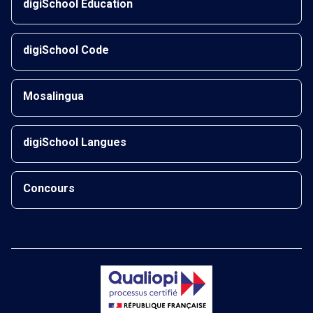
digiSchool Éducation
digiSchool Code
Mosalingua
digiSchool Langues
Concours