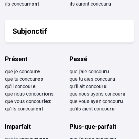
ils concou
rront
ils auront concou
ru
Subjonctif
Présent
Passé
que je concou
re
que j'aie concou
ru
que tu concou
res
que tu aies concou
ru
qu'il concou
re
qu'il ait concou
ru
que nous concou
rions
que nous ayons concou
ru
que vous concou
riez
que vous ayez concou
ru
qu'ils concou
rent
qu'ils aient concou
ru
Imparfait
Plus-que-parfait