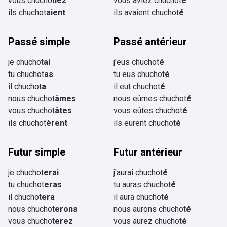
vous chuchot
iez
vous aviez chuchot
é
ils chuchot
aient
ils avaient chuchot
é
Passé simple
Passé antérieur
je chuchot
ai
j'eus chuchot
é
tu chuchot
as
tu eus chuchot
é
il chuchot
a
il eut chuchot
é
nous chuchot
âmes
nous eûmes chuchot
é
vous chuchot
âtes
vous eûtes chuchot
é
ils chuchot
èrent
ils eurent chuchot
é
Futur simple
Futur antérieur
je chuchot
erai
j'aurai chuchot
é
tu chuchot
eras
tu auras chuchot
é
il chuchot
era
il aura chuchot
é
nous chuchot
erons
nous aurons chuchot
é
vous chuchot
erez
vous aurez chuchot
é