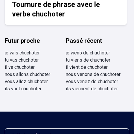
Tournure de phrase avec le
verbe chuchoter
Futur proche
Passé récent
je vais chuchoter
je viens de chuchoter
tu vas chuchoter
tu viens de chuchoter
il va chuchoter
il vient de chuchoter
nous allons chuchoter
nous venons de chuchoter
vous allez chuchoter
vous venez de chuchoter
ils vont chuchoter
ils viennent de chuchoter