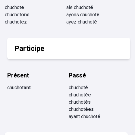
chuchot
e
aie chuchot
é
chuchot
ons
ayons chuchot
é
chuchot
ez
ayez chuchot
é
Participe
Présent
Passé
chuchot
ant
chuchot
é
chuchot
ée
chuchot
és
chuchot
ées
ayant chuchot
é