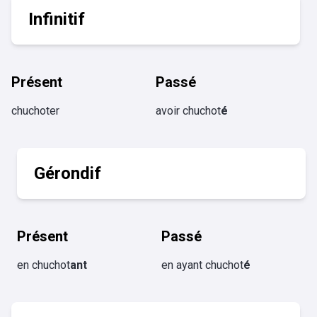
Infinitif
Présent
Passé
chuchoter
avoir chuchot
é
Gérondif
Présent
Passé
en chuchot
ant
en ayant chuchot
é