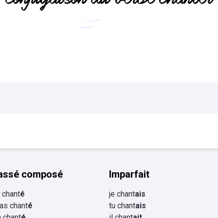
Flashcards Collège
tourisme
assé composé
Imparfait
i chant
é
je chant
ais
 as chant
é
tu chant
ais
 a chant
é
il chant
ait