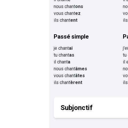
nous chant
ons
no
vous chant
ez
vo
ils chant
ent
il
Passé simple
P
je chant
ai
j'
tu chant
as
tu
il chant
a
il
nous chant
âmes
no
vous chant
âtes
vo
ils chant
èrent
il
Subjonctif