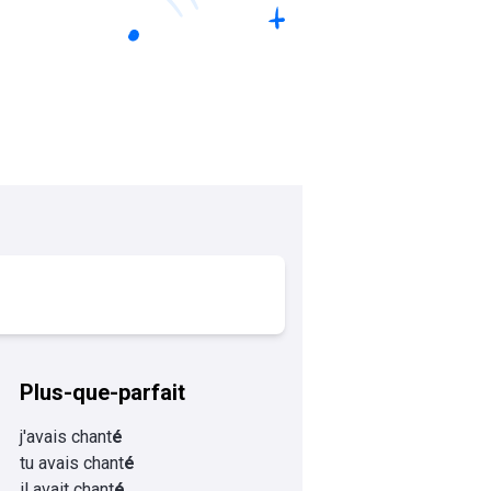
Plus-que-parfait
j'avais chant
é
tu avais chant
é
il avait chant
é