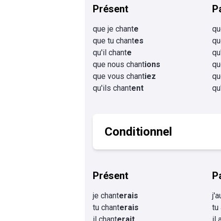
Présent
P
que je chant
e
qu
que tu chant
es
qu
qu'il chant
e
qu'
que nous chant
ions
qu
que vous chant
iez
qu
qu'ils chant
ent
qu
Conditionnel
Présent
P
je chant
erais
j'
tu chant
erais
tu
il chant
erait
il