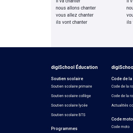
il va chanter
il 
nous allons chanter
no
vous allez chanter
vo
ils vont chanter
ils
digiSchool Éducation
digiScho
Soutien scolaire
Code de la
Soutien scolaire primaire
Code de la r
Soutien scolaire collège
Code de la ro
Soutien scolaire lycée
Actualités co
Soutien scolaire BTS
Code mot
Code moto
Programmes