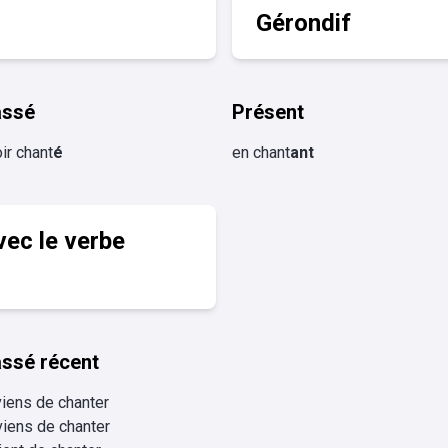
Gérondif
assé
Présent
ir chant
é
en chant
ant
vec le verbe
ssé récent
viens de chanter
viens de chanter