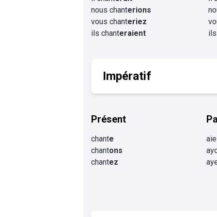
nous chant
erions
no
vous chant
eriez
vo
ils chant
eraient
il
Impératif
Présent
P
chant
e
aie
chant
ons
ay
chant
ez
ay