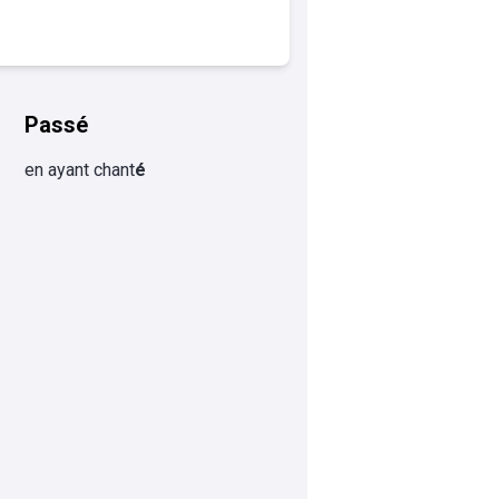
Passé
en ayant chant
é