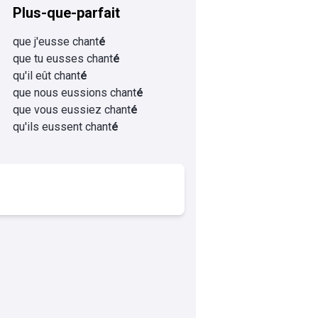
Plus-que-parfait
que j'eusse chant
é
que tu eusses chant
é
qu'il eût chant
é
que nous eussions chant
é
que vous eussiez chant
é
qu'ils eussent chant
é