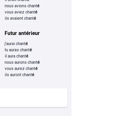
nous avions chant
é
vous aviez chant
é
ils avaient chant
é
Futur antérieur
j'aurai chant
é
tu auras chant
é
il aura chant
é
nous aurons chant
é
vous aurez chant
é
ils auront chant
é