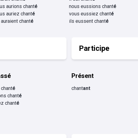
us aurions chant
é
nous eussions chant
é
us auriez chant
é
vous eussiez chant
é
s auraient chant
é
ils eussent chant
é
Participe
assé
Présent
 chant
é
chant
ant
ons chant
é
ez chant
é