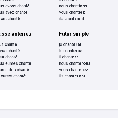
us avons chant
é
nous chant
ions
us avez chant
é
vous chant
iez
s ont chant
é
ils chant
aient
assé antérieur
Futur simple
eus chant
é
je chant
erai
 eus chant
é
tu chant
eras
 eut chant
é
il chant
era
us eûmes chant
é
nous chant
erons
us eûtes chant
é
vous chant
erez
s eurent chant
é
ils chant
eront