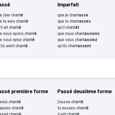
assé
Imparfait
e j'aie chant
é
que je chant
asse
e tu aies chant
é
que tu chant
asses
il ait chant
é
qu'il chant
ât
e nous ayons chant
é
que nous chant
assions
e vous ayez chant
é
que vous chant
assiez
'ils aient chant
é
qu'ils chant
assent
assé première forme
Passé deuxième forme
aurais chant
é
j'eusse chant
é
 aurais chant
é
tu eusses chant
é
 aurait chant
é
il eût chant
é