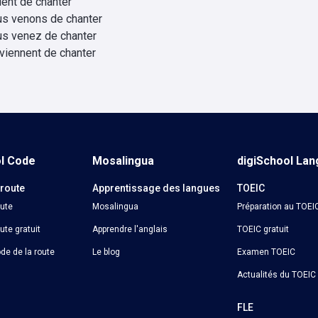
vient de chanter
us venons de chanter
us venez de chanter
 viennent de chanter
ol Code
Mosalingua
digiSchool La
 route
Apprentissage des langues
TOEIC
oute
Mosalingua
Préparation au TOEI
ute gratuit
Apprendre l'anglais
TOEIC gratuit
de de la route
Le blog
Examen TOEIC
Actualités du TOEIC
o
FLE