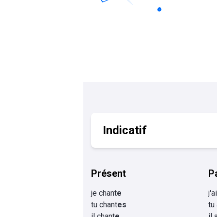
Calculer un perimètre
BTS banque
BTSA GEMEAU
BTS 
BTS CI
BTS MCO
BTS communication
BTS MHR
BTS CG
BTS NDRC
BTS GPME
BTS SAM
Indicatif
Présent
P
je chant
e
j'a
tu chant
es
tu
il chant
e
il