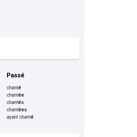
Passé
chant
é
chant
ée
chant
és
chant
ées
ayant chant
é