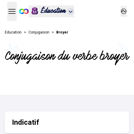
Éducation
Ouvrir le menu principal
Ouvrir
Education
Conjugaison
Broyer
Conjugaison du verbe broyer
Indicatif