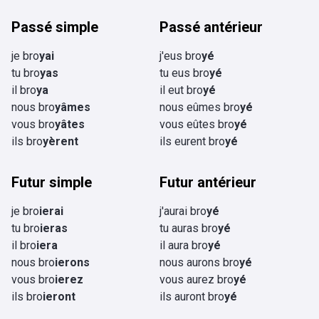
Passé simple
Passé antérieur
je bro
yai
j'eus bro
yé
tu bro
yas
tu eus bro
yé
il bro
ya
il eut bro
yé
nous bro
yâmes
nous eûmes bro
yé
vous bro
yâtes
vous eûtes bro
yé
ils bro
yèrent
ils eurent bro
yé
Futur simple
Futur antérieur
je bro
ierai
j'aurai bro
yé
tu bro
ieras
tu auras bro
yé
il bro
iera
il aura bro
yé
nous bro
ierons
nous aurons bro
yé
vous bro
ierez
vous aurez bro
yé
ils bro
ieront
ils auront bro
yé