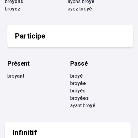
bro
yons
ayons bro
yé
bro
yez
ayez bro
yé
Participe
Présent
Passé
bro
yant
bro
yé
bro
yée
bro
yés
bro
yées
ayant bro
yé
Infinitif