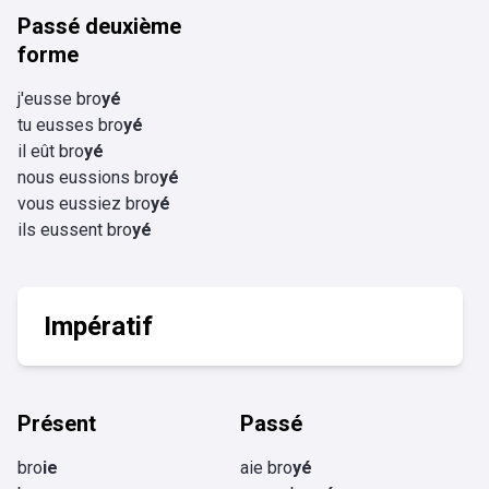
Passé deuxième
forme
j'eusse bro
yé
tu eusses bro
yé
il eût bro
yé
nous eussions bro
yé
vous eussiez bro
yé
ils eussent bro
yé
Impératif
Présent
Passé
bro
ie
aie bro
yé