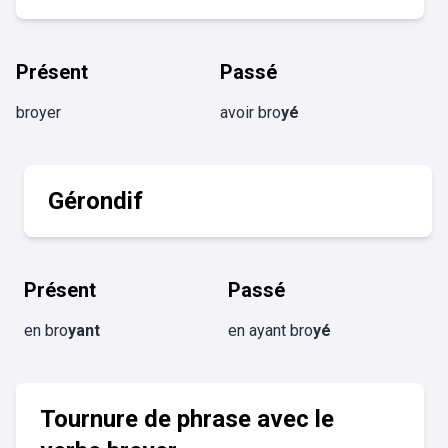
Présent
Passé
broyer
avoir bro
yé
Gérondif
Présent
Passé
en bro
yant
en ayant bro
yé
Tournure de phrase avec le