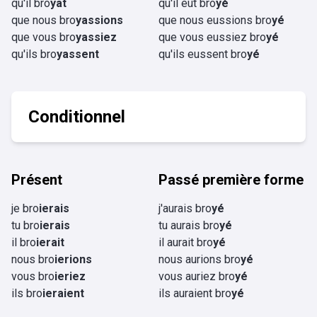
qu'il bro
yât
qu'il eût bro
yé
que nous bro
yassions
que nous eussions bro
yé
que vous bro
yassiez
que vous eussiez bro
yé
qu'ils bro
yassent
qu'ils eussent bro
yé
Conditionnel
Présent
Passé première forme
je bro
ierais
j'aurais bro
yé
tu bro
ierais
tu aurais bro
yé
il bro
ierait
il aurait bro
yé
nous bro
ierions
nous aurions bro
yé
vous bro
ieriez
vous auriez bro
yé
ils bro
ieraient
ils auraient bro
yé