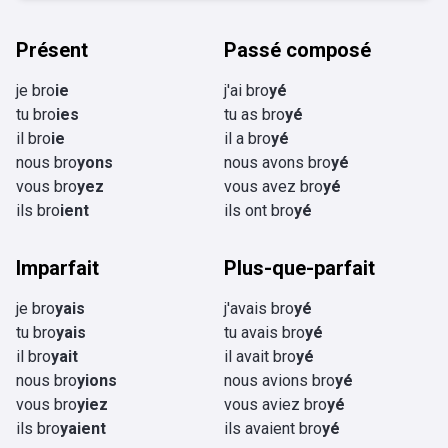
Présent
Passé composé
je bro
ie
j'ai bro
yé
tu bro
ies
tu as bro
yé
il bro
ie
il a bro
yé
nous bro
yons
nous avons bro
yé
vous bro
yez
vous avez bro
yé
ils bro
ient
ils ont bro
yé
Imparfait
Plus-que-parfait
je bro
yais
j'avais bro
yé
tu bro
yais
tu avais bro
yé
il bro
yait
il avait bro
yé
nous bro
yions
nous avions bro
yé
vous bro
yiez
vous aviez bro
yé
ils bro
yaient
ils avaient bro
yé