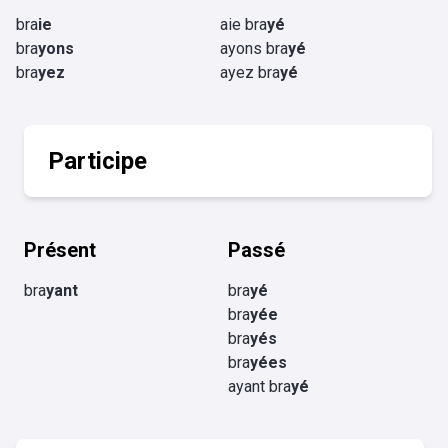
bra
ie
aie bra
yé
bra
yons
ayons bra
yé
bra
yez
ayez bra
yé
Participe
Présent
Passé
bra
yant
bra
yé
bra
yée
bra
yés
bra
yées
ayant bra
yé