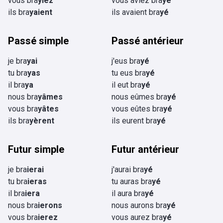
vous bra
yiez
vous aviez bra
yé
ils bra
yaient
ils avaient bra
yé
Passé simple
Passé antérieur
je bra
yai
j'eus bra
yé
tu bra
yas
tu eus bra
yé
il bra
ya
il eut bra
yé
nous bra
yâmes
nous eûmes bra
yé
vous bra
yâtes
vous eûtes bra
yé
ils bra
yèrent
ils eurent bra
yé
Futur simple
Futur antérieur
je bra
ierai
j'aurai bra
yé
tu bra
ieras
tu auras bra
yé
il bra
iera
il aura bra
yé
nous bra
ierons
nous aurons bra
yé
vous bra
ierez
vous aurez bra
yé