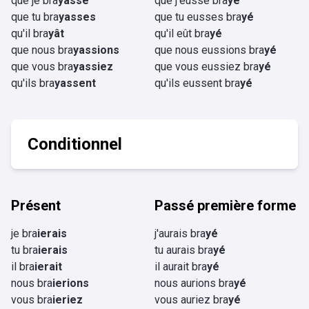
que je bra
yasse
que j'eusse bra
yé
que tu bra
yasses
que tu eusses bra
yé
qu'il bra
yât
qu'il eût bra
yé
que nous bra
yassions
que nous eussions bra
yé
que vous bra
yassiez
que vous eussiez bra
yé
qu'ils bra
yassent
qu'ils eussent bra
yé
Conditionnel
Présent
Passé première forme
je bra
ierais
j'aurais bra
yé
tu bra
ierais
tu aurais bra
yé
il bra
ierait
il aurait bra
yé
nous bra
ierions
nous aurions bra
yé
vous bra
ieriez
vous auriez bra
yé