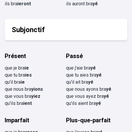
ils bra
ieront
ils auront bra
yé
Subjonctif
Présent
Passé
que je bra
ie
que j'aie bra
yé
que tu bra
ies
que tu aies bra
yé
qu'il bra
ie
qu'il ait bra
yé
que nous bra
yions
que nous ayons bra
yé
que vous bra
yiez
que vous ayez bra
yé
qu'ils bra
ient
qu'ils aient bra
yé
Imparfait
Plus-que-parfait