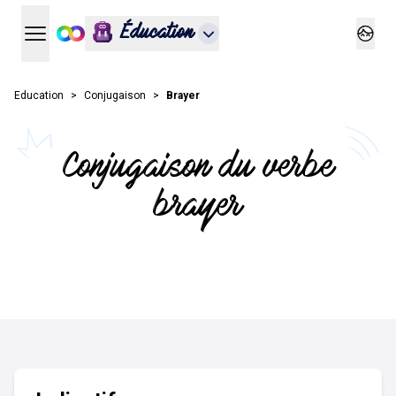
Éducation
Ouvrir le menu principal
Ouvrir
Education
Conjugaison
Brayer
Conjugaison du verbe
brayer