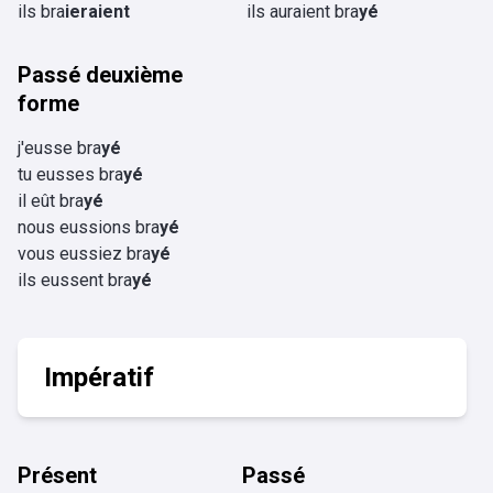
ils bra
ieraient
ils auraient bra
yé
Passé deuxième
forme
j'eusse bra
yé
tu eusses bra
yé
il eût bra
yé
nous eussions bra
yé
vous eussiez bra
yé
ils eussent bra
yé
Impératif
Présent
Passé