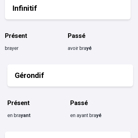
Infinitif
Présent
Passé
brayer
avoir bra
yé
Gérondif
Présent
Passé
en bra
yant
en ayant bra
yé