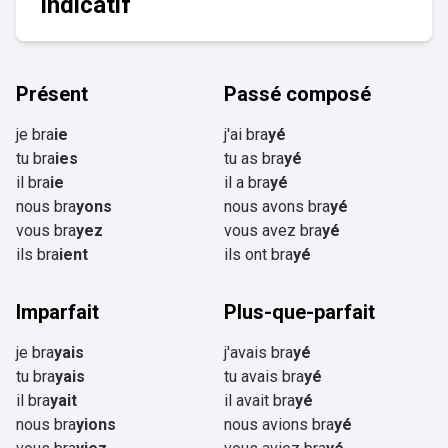
Indicatif
Présent
Passé composé
je bra
ie
j'ai bra
yé
tu bra
ies
tu as bra
yé
il bra
ie
il a bra
yé
nous bra
yons
nous avons bra
yé
vous bra
yez
vous avez bra
yé
ils bra
ient
ils ont bra
yé
Imparfait
Plus-que-parfait
je bra
yais
j'avais bra
yé
tu bra
yais
tu avais bra
yé
il bra
yait
il avait bra
yé
nous bra
yions
nous avions bra
yé