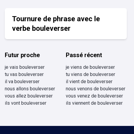
Tournure de phrase avec le
verbe bouleverser
Futur proche
Passé récent
je vais bouleverser
je viens de bouleverser
tu vas bouleverser
tu viens de bouleverser
il va bouleverser
il vient de bouleverser
nous allons bouleverser
nous venons de bouleverser
vous allez bouleverser
vous venez de bouleverser
ils vont bouleverser
ils viennent de bouleverser