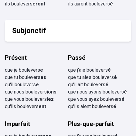
ils boulevers
eront
ils auront boulevers
é
Subjonctif
Présent
Passé
que je boulevers
e
que j'aie boulevers
é
que tu boulevers
es
que tu aies boulevers
é
qu'il boulevers
e
qu'il ait boulevers
é
que nous boulevers
ions
que nous ayons boulevers
é
que vous boulevers
iez
que vous ayez boulevers
é
qu'ils boulevers
ent
qu'ils aient boulevers
é
Imparfait
Plus-que-parfait