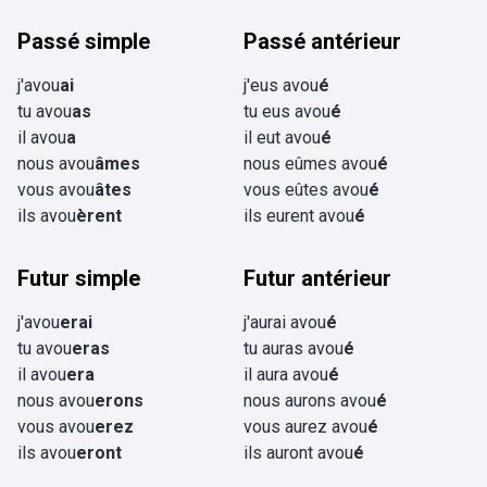
Passé simple
Passé antérieur
j'avou
ai
j'eus avou
é
tu avou
as
tu eus avou
é
il avou
a
il eut avou
é
nous avou
âmes
nous eûmes avou
é
vous avou
âtes
vous eûtes avou
é
ils avou
èrent
ils eurent avou
é
Futur simple
Futur antérieur
j'avou
erai
j'aurai avou
é
tu avou
eras
tu auras avou
é
il avou
era
il aura avou
é
nous avou
erons
nous aurons avou
é
vous avou
erez
vous aurez avou
é
ils avou
eront
ils auront avou
é