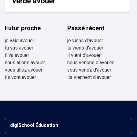
verbe avouer
Futur proche
Passé récent
je vais avouer
je viens d'avouer
tu vas avouer
tu viens d'avouer
il va avouer
il vient d'avouer
nous allons avouer
nous venons d'avouer
vous allez avouer
vous venez d'avouer
ils vont avouer
ils viennent d'avouer
digiSchool Éducation