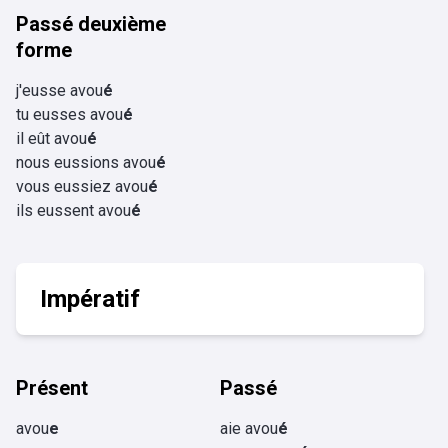
Passé deuxième
forme
j'eusse avou
é
tu eusses avou
é
il eût avou
é
nous eussions avou
é
vous eussiez avou
é
ils eussent avou
é
Impératif
Présent
Passé
avou
e
aie avou
é