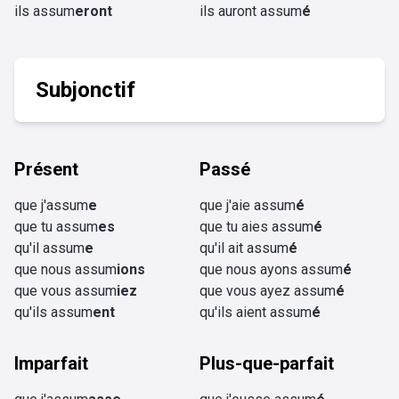
ils assum
eront
ils auront assum
é
Subjonctif
Présent
Passé
que j'assum
e
que j'aie assum
é
que tu assum
es
que tu aies assum
é
qu'il assum
e
qu'il ait assum
é
que nous assum
ions
que nous ayons assum
é
que vous assum
iez
que vous ayez assum
é
qu'ils assum
ent
qu'ils aient assum
é
Imparfait
Plus-que-parfait