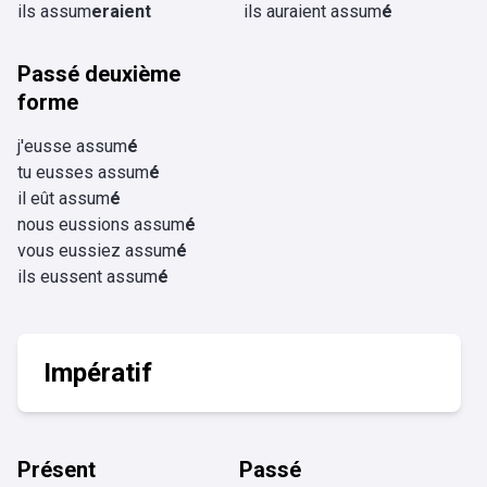
ils assum
eraient
ils auraient assum
é
Passé deuxième
forme
j'eusse assum
é
tu eusses assum
é
il eût assum
é
nous eussions assum
é
vous eussiez assum
é
ils eussent assum
é
Impératif
Présent
Passé