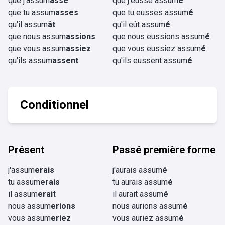
que j'assum
asse
que j'eusse assum
é
que tu assum
asses
que tu eusses assum
é
qu'il assum
ât
qu'il eût assum
é
que nous assum
assions
que nous eussions assum
é
que vous assum
assiez
que vous eussiez assum
é
qu'ils assum
assent
qu'ils eussent assum
é
Conditionnel
Présent
Passé première forme
j'assum
erais
j'aurais assum
é
tu assum
erais
tu aurais assum
é
il assum
erait
il aurait assum
é
nous assum
erions
nous aurions assum
é
vous assum
eriez
vous auriez assum
é