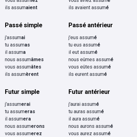
vous assum
iez
vous aviez assum
é
ils assum
aient
ils avaient assum
é
Passé simple
Passé antérieur
j'assum
ai
j'eus assum
é
tu assum
as
tu eus assum
é
il assum
a
il eut assum
é
nous assum
âmes
nous eûmes assum
é
vous assum
âtes
vous eûtes assum
é
ils assum
èrent
ils eurent assum
é
Futur simple
Futur antérieur
j'assum
erai
j'aurai assum
é
tu assum
eras
tu auras assum
é
il assum
era
il aura assum
é
nous assum
erons
nous aurons assum
é
vous assum
erez
vous aurez assum
é