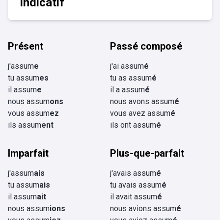
Indicatif
Présent
Passé composé
j'assum
e
j'ai assum
é
tu assum
es
tu as assum
é
il assum
e
il a assum
é
nous assum
ons
nous avons assum
é
vous assum
ez
vous avez assum
é
ils assum
ent
ils ont assum
é
Imparfait
Plus-que-parfait
j'assum
ais
j'avais assum
é
tu assum
ais
tu avais assum
é
il assum
ait
il avait assum
é
nous assum
ions
nous avions assum
é