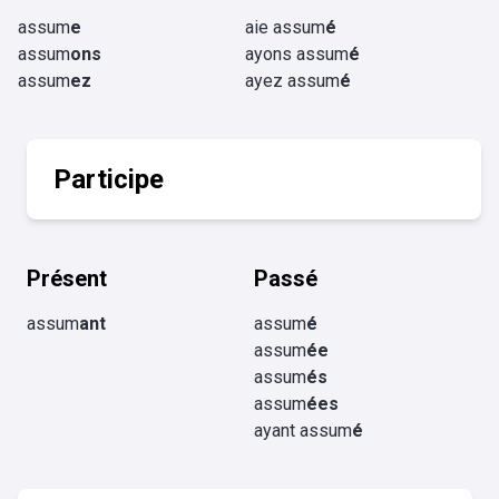
assum
e
aie assum
é
assum
ons
ayons assum
é
assum
ez
ayez assum
é
Participe
Présent
Passé
assum
ant
assum
é
assum
ée
assum
és
assum
ées
ayant assum
é