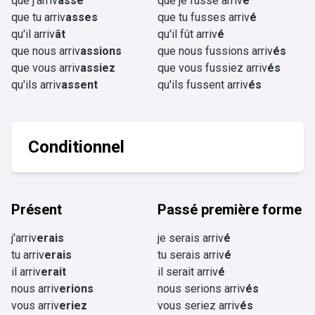
que j'arriv
asse
que je fusse arriv
é
que tu arriv
asses
que tu fusses arriv
é
qu'il arriv
ât
qu'il fût arriv
é
que nous arriv
assions
que nous fussions arriv
és
que vous arriv
assiez
que vous fussiez arriv
és
qu'ils arriv
assent
qu'ils fussent arriv
és
Conditionnel
Présent
Passé première forme
j'arriv
erais
je serais arriv
é
tu arriv
erais
tu serais arriv
é
il arriv
erait
il serait arriv
é
nous arriv
erions
nous serions arriv
és
vous arriv
eriez
vous seriez arriv
és