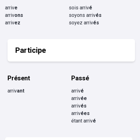
arriv
e
sois arriv
é
arriv
ons
soyons arriv
és
arriv
ez
soyez arriv
és
Participe
Présent
Passé
arriv
ant
arriv
é
arriv
ée
arriv
és
arriv
ées
étant arriv
é