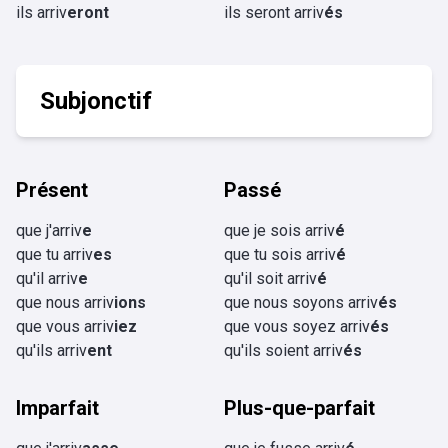
ils arriv
eront
ils seront arriv
és
Subjonctif
Présent
Passé
que j'arriv
e
que je sois arriv
é
que tu arriv
es
que tu sois arriv
é
qu'il arriv
e
qu'il soit arriv
é
que nous arriv
ions
que nous soyons arriv
és
que vous arriv
iez
que vous soyez arriv
és
qu'ils arriv
ent
qu'ils soient arriv
és
Imparfait
Plus-que-parfait