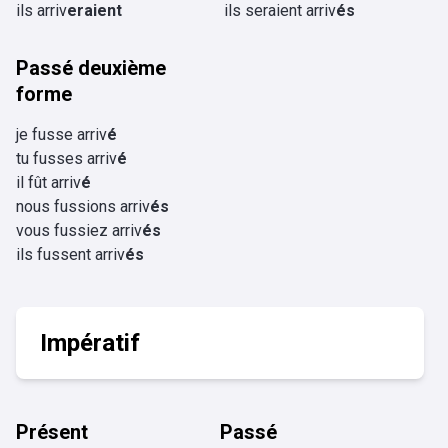
ils arriv
eraient
ils seraient arriv
és
Passé deuxième
forme
je fusse arriv
é
tu fusses arriv
é
il fût arriv
é
nous fussions arriv
és
vous fussiez arriv
és
ils fussent arriv
és
Impératif
Présent
Passé