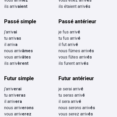
vous arriv
iez
vous étiez arriv
és
ils arriv
aient
ils étaient arriv
és
Passé simple
Passé antérieur
j'arriv
ai
je fus arriv
é
tu arriv
as
tu fus arriv
é
il arriv
a
il fut arriv
é
nous arriv
âmes
nous fûmes arriv
és
vous arriv
âtes
vous fûtes arriv
és
ils arriv
èrent
ils furent arriv
és
Futur simple
Futur antérieur
j'arriv
erai
je serai arriv
é
tu arriv
eras
tu seras arriv
é
il arriv
era
il sera arriv
é
nous arriv
erons
nous serons arriv
és
vous arriv
erez
vous serez arriv
és