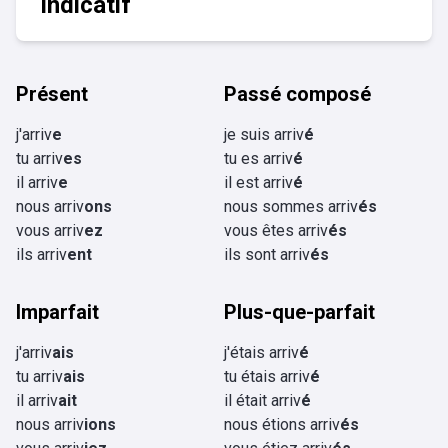
Indicatif
Présent
Passé composé
j'arriv
e
je suis arriv
é
tu arriv
es
tu es arriv
é
il arriv
e
il est arriv
é
nous arriv
ons
nous sommes arriv
és
vous arriv
ez
vous êtes arriv
és
ils arriv
ent
ils sont arriv
és
Imparfait
Plus-que-parfait
j'arriv
ais
j'étais arriv
é
tu arriv
ais
tu étais arriv
é
il arriv
ait
il était arriv
é
nous arriv
ions
nous étions arriv
és