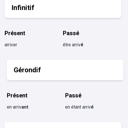
Infinitif
Présent
Passé
arriver
être arriv
é
Gérondif
Présent
Passé
en arriv
ant
en étant arriv
é