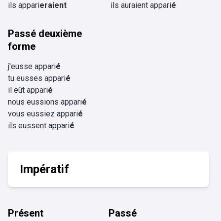
ils appari
eraient
ils auraient appari
é
Passé deuxième
forme
j'eusse appari
é
tu eusses appari
é
il eût appari
é
nous eussions appari
é
vous eussiez appari
é
ils eussent appari
é
Impératif
Présent
Passé