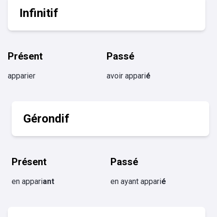
Infinitif
Présent
Passé
apparier
avoir appari
é
Gérondif
Présent
Passé
en appari
ant
en ayant appari
é