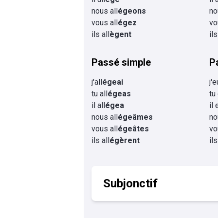
nous all
égeons
no
vous all
égez
vo
ils all
ègent
ils
Passé simple
P
j'all
égeai
j'e
tu all
égeas
tu
il all
égea
il 
nous all
égeâmes
no
vous all
égeâtes
vo
ils all
égèrent
il
Subjonctif