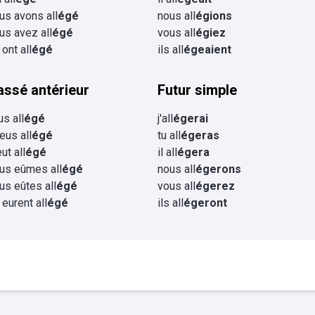
us avons all
égé
nous all
égions
us avez all
égé
vous all
égiez
 ont all
égé
ils all
égeaient
assé antérieur
Futur simple
us all
égé
j'all
égerai
 eus all
égé
tu all
égeras
eut all
égé
il all
égera
us eûmes all
égé
nous all
égerons
us eûtes all
égé
vous all
égerez
s eurent all
égé
ils all
égeront