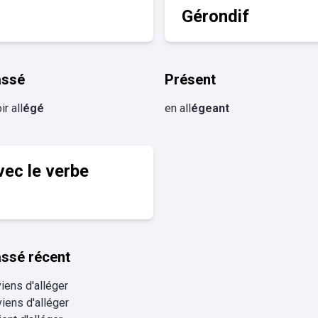
Gérondif
assé
Présent
ir all
égé
en all
égeant
vec le verbe
ssé récent
viens d'alléger
viens d'alléger