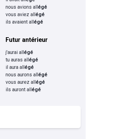
nous avions all
égé
vous aviez all
égé
ils avaient all
égé
Futur antérieur
j'aurai all
égé
tu auras all
égé
il aura all
égé
nous aurons all
égé
vous aurez all
égé
ils auront all
égé