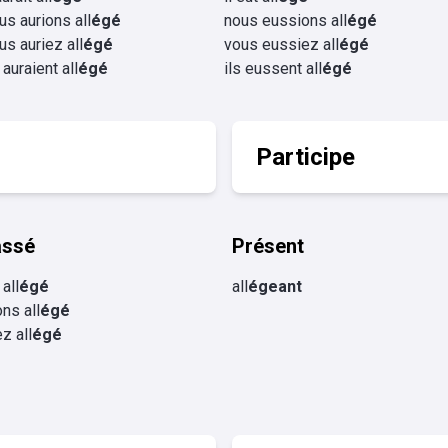
us aurions all
égé
nous eussions all
égé
us auriez all
égé
vous eussiez all
égé
 auraient all
égé
ils eussent all
égé
Participe
assé
Présent
 all
égé
all
égeant
ns all
égé
z all
égé