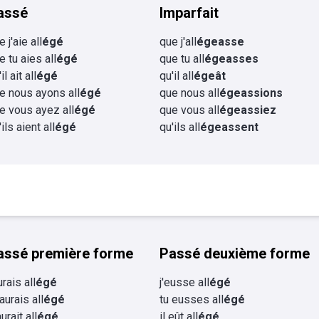
assé
Imparfait
 j'aie all
égé
que j'all
égeasse
e tu aies all
égé
que tu all
égeasses
il ait all
égé
qu'il all
égeât
e nous ayons all
égé
que nous all
égeassions
e vous ayez all
égé
que vous all
égeassiez
ils aient all
égé
qu'ils all
égeassent
assé première forme
Passé deuxième forme
urais all
égé
j'eusse all
égé
 aurais all
égé
tu eusses all
égé
aurait all
égé
il eût all
égé