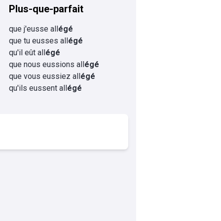
Plus-que-parfait
que j'eusse all
égé
que tu eusses all
égé
qu'il eût all
égé
que nous eussions all
égé
que vous eussiez all
égé
qu'ils eussent all
égé