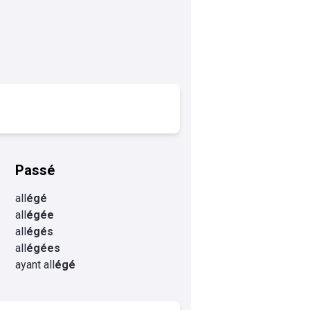
Passé
all
égé
all
égée
all
égés
all
égées
ayant all
égé