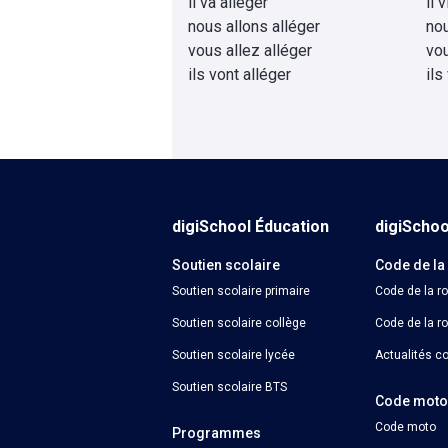
il va alléger
il 
nous allons alléger
nou
vous allez alléger
vou
ils vont alléger
ils
digiSchool Éducation
digiScho
Soutien scolaire
Code de la
Soutien scolaire primaire
Code de la r
Soutien scolaire collège
Code de la ro
Soutien scolaire lycée
Actualités co
Soutien scolaire BTS
Code mot
Code moto
Programmes