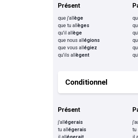
Présent
P
que j'all
ège
que
que tu all
èges
qu
qu'il all
ège
qu'
que nous all
égions
qu
que vous all
égiez
qu
qu'ils all
ègent
qu'
Conditionnel
Présent
P
j'all
égerais
j'a
tu all
égerais
tu
il all
égerait
il 