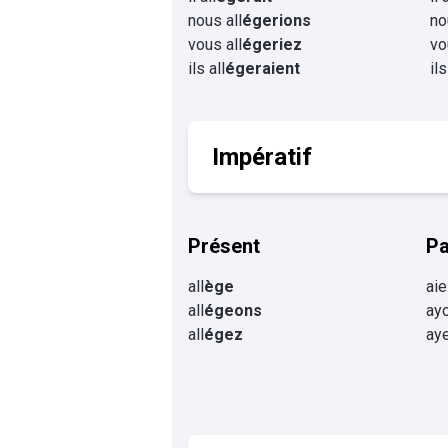
nous all
égerions
no
vous all
égeriez
vo
ils all
égeraient
ils
Impératif
Présent
P
all
ège
aie
all
égeons
ayo
all
égez
aye