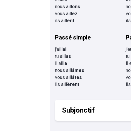
nous aill
ons
no
vous aill
ez
vo
ils aill
ent
ils
Passé simple
P
j'aill
ai
j'e
tu aill
as
tu
il aill
a
il 
nous aill
âmes
no
vous aill
âtes
vo
ils aill
èrent
ils
Subjonctif