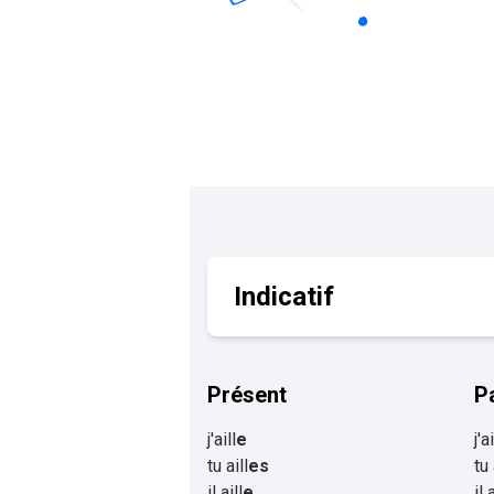
Calculer un perimètre
BTS banque
BTSA GEMEAU
BTS 
BTS CI
BTS MCO
BTS communication
BTS MHR
BTS CG
BTS NDRC
BTS GPME
BTS SAM
Indicatif
Présent
P
j'aill
e
j'a
tu aill
es
tu 
il aill
e
il 