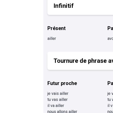
Infinitif
Présent
P
ailler
avo
Tournure de phrase av
Futur proche
Pa
je vais ailler
je 
tu vas ailler
tu 
il va ailler
il 
nous allons ailler
nou