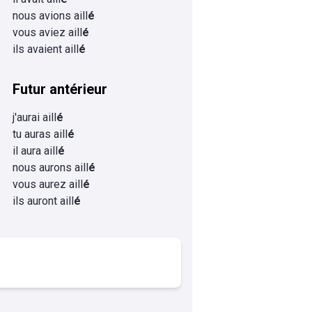
nous avions aill
é
vous aviez aill
é
ils avaient aill
é
Futur antérieur
j'aurai aill
é
tu auras aill
é
il aura aill
é
nous aurons aill
é
vous aurez aill
é
ils auront aill
é