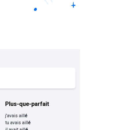
Plus-que-parfait
j'avais aill
é
tu avais aill
é
il avait aill
é