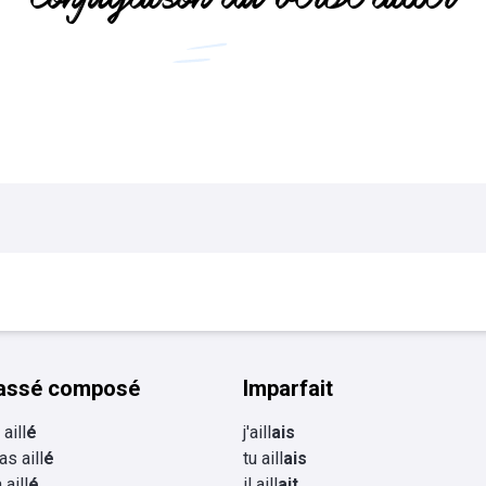
Flashcards Collège
tourisme
assé composé
Imparfait
i aill
é
j'aill
ais
as aill
é
tu aill
ais
a aill
é
il aill
ait