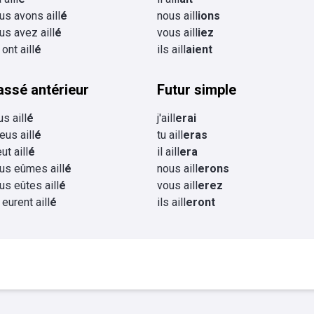
us avons aill
é
nous aill
ions
us avez aill
é
vous aill
iez
 ont aill
é
ils aill
aient
assé antérieur
Futur simple
us aill
é
j'aill
erai
 eus aill
é
tu aill
eras
eut aill
é
il aill
era
us eûmes aill
é
nous aill
erons
us eûtes aill
é
vous aill
erez
 eurent aill
é
ils aill
eront