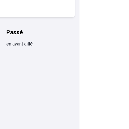
Passé
en ayant aill
é