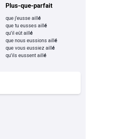
Plus-que-parfait
que j'eusse aill
é
que tu eusses aill
é
qu'il eût aill
é
que nous eussions aill
é
que vous eussiez aill
é
qu'ils eussent aill
é