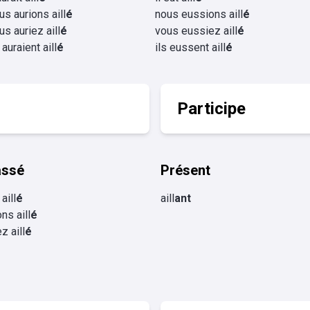
us aurions aill
é
nous eussions aill
é
us auriez aill
é
vous eussiez aill
é
 auraient aill
é
ils eussent aill
é
Participe
assé
Présent
 aill
é
aill
ant
ns aill
é
z aill
é