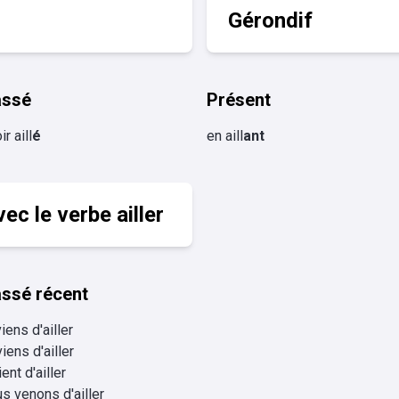
Gérondif
assé
Présent
ir aill
é
en aill
ant
ec le verbe ailler
ssé récent
viens d'ailler
viens d'ailler
vient d'ailler
s venons d'ailler