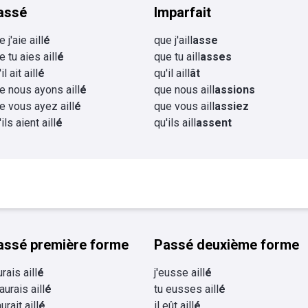
assé
Imparfait
 j'aie aill
é
que j'aill
asse
e tu aies aill
é
que tu aill
asses
il ait aill
é
qu'il aill
ât
e nous ayons aill
é
que nous aill
assions
e vous ayez aill
é
que vous aill
assiez
ils aient aill
é
qu'ils aill
assent
assé première forme
Passé deuxième forme
urais aill
é
j'eusse aill
é
aurais aill
é
tu eusses aill
é
aurait aill
é
il eût aill
é