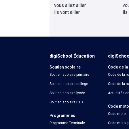
vous allez ailler
vou
ils vont ailler
ils
digiSchool Éducation
digiScho
Soutien scolaire
Code de la
Soutien scolaire primaire
Code de la r
Soutien scolaire collège
Code de la ro
Soutien scolaire lycée
Actualités co
Soutien scolaire BTS
Code mot
Code moto
Programmes
Programme Terminale
Code moto gr