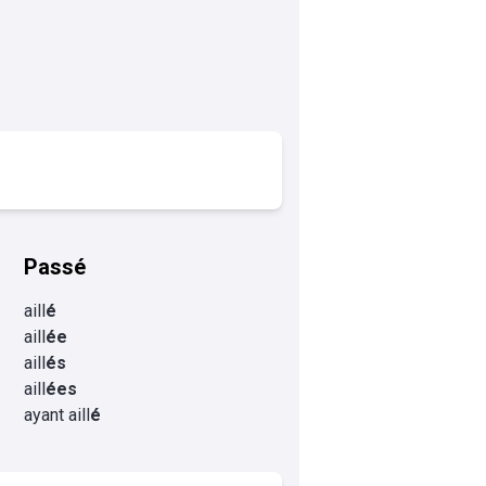
Passé
aill
é
aill
ée
aill
és
aill
ées
ayant aill
é