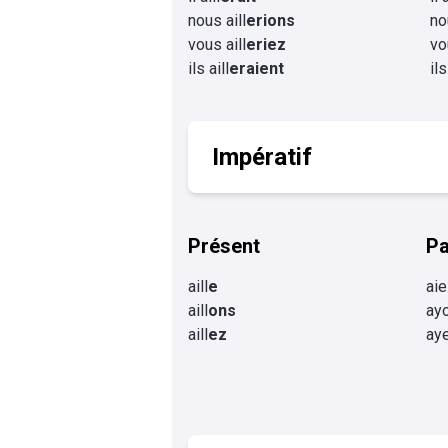
nous aill
erions
no
vous aill
eriez
vo
ils aill
eraient
ils
Impératif
Présent
P
aill
e
aie
aill
ons
ayo
aill
ez
aye