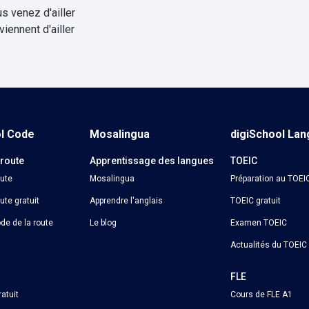
s venez d'ailler
 viennent d'ailler
ol Code
Mosalingua
digiSchool La
 route
Apprentissage des langues
TOEIC
oute
Mosalingua
Préparation au TOEI
ute gratuit
Apprendre l'anglais
TOEIC gratuit
de de la route
Le blog
Examen TOEIC
Actualités du TOEIC
o
FLE
atuit
Cours de FLE A1