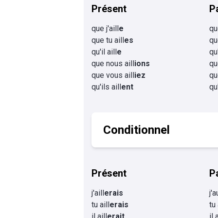
Présent
P
que j'aill
e
que
que tu aill
es
qu
qu'il aill
e
qu'
que nous aill
ions
qu
que vous aill
iez
qu
qu'ils aill
ent
qu'
Conditionnel
Présent
P
j'aill
erais
j'a
tu aill
erais
tu 
il aill
erait
il 