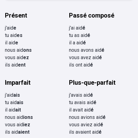
Présent
Passé composé
j'aid
e
j'ai aid
é
tu aid
es
tu as aid
é
il aid
e
il a aid
é
nous aid
ons
nous avons aid
é
vous aid
ez
vous avez aid
é
ils aid
ent
ils ont aid
é
Imparfait
Plus-que-parfait
j'aid
ais
j'avais aid
é
tu aid
ais
tu avais aid
é
il aid
ait
il avait aid
é
nous aid
ions
nous avions aid
é
vous aid
iez
vous aviez aid
é
ils aid
aient
ils avaient aid
é