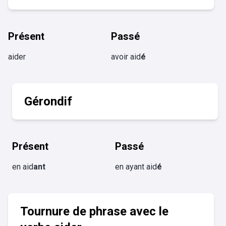
Présent
Passé
aider
avoir aid
é
Gérondif
Présent
Passé
en aid
ant
en ayant aid
é
Tournure de phrase avec le