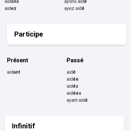
aid
ons
ayons aid
é
aid
ez
ayez aid
é
Participe
Présent
Passé
aid
ant
aid
é
aid
ée
aid
és
aid
ées
ayant aid
é
Infinitif