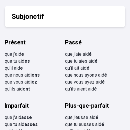
Subjonctif
Présent
Passé
que j'aid
e
que j'aie aid
é
que tu aid
es
que tu aies aid
é
qu'il aid
e
qu'il ait aid
é
que nous aid
ions
que nous ayons aid
é
que vous aid
iez
que vous ayez aid
é
qu'ils aid
ent
qu'ils aient aid
é
Imparfait
Plus-que-parfait
que j'aid
asse
que j'eusse aid
é
que tu aid
asses
que tu eusses aid
é