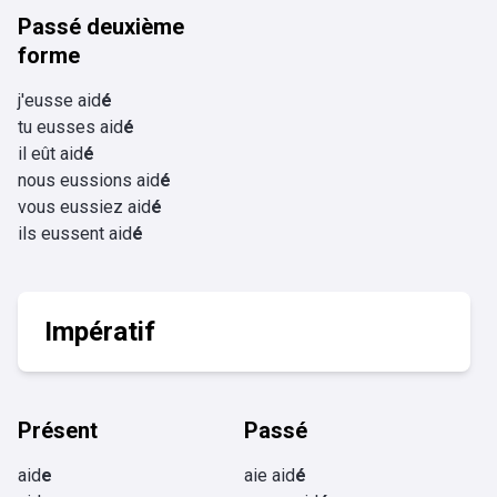
Passé deuxième
forme
j'eusse aid
é
tu eusses aid
é
il eût aid
é
nous eussions aid
é
vous eussiez aid
é
ils eussent aid
é
Impératif
Présent
Passé
aid
e
aie aid
é