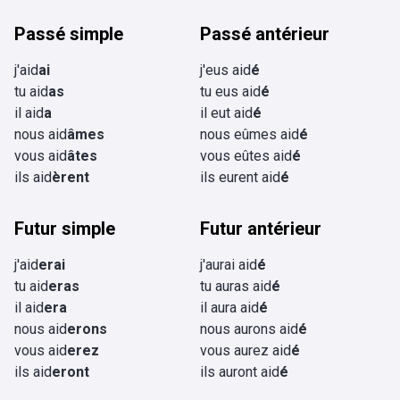
Passé simple
Passé antérieur
j'aid
ai
j'eus aid
é
tu aid
as
tu eus aid
é
il aid
a
il eut aid
é
nous aid
âmes
nous eûmes aid
é
vous aid
âtes
vous eûtes aid
é
ils aid
èrent
ils eurent aid
é
Futur simple
Futur antérieur
j'aid
erai
j'aurai aid
é
tu aid
eras
tu auras aid
é
il aid
era
il aura aid
é
nous aid
erons
nous aurons aid
é
vous aid
erez
vous aurez aid
é
ils aid
eront
ils auront aid
é