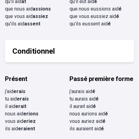
qu'il aid
ât
qu'il eût aid
é
que nous aid
assions
que nous eussions aid
é
que vous aid
assiez
que vous eussiez aid
é
qu'ils aid
assent
qu'ils eussent aid
é
Conditionnel
Présent
Passé première forme
j'aid
erais
j'aurais aid
é
tu aid
erais
tu aurais aid
é
il aid
erait
il aurait aid
é
nous aid
erions
nous aurions aid
é
vous aid
eriez
vous auriez aid
é
ils aid
eraient
ils auraient aid
é