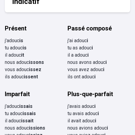
Indicatif
Présent
Passé composé
j'adouc
is
j'ai adouc
i
tu adouc
is
tu as adouc
i
il adouc
it
il a adouc
i
nous adouc
issons
nous avons adouc
i
vous adouc
issez
vous avez adouc
i
ils adouc
issent
ils ont adouc
i
Imparfait
Plus-que-parfait
j'adouc
issais
j'avais adouc
i
tu adouc
issais
tu avais adouc
i
il adouc
issait
il avait adouc
i
nous adouc
issions
nous avions adouc
i