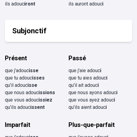
ils adouc
iront
ils auront adouc
i
Subjonctif
Présent
Passé
que j'adouc
isse
que j'aie adouc
i
que tu adouc
isses
que tu aies adouc
i
qu'il adouc
isse
qu'il ait adouc
i
que nous adouc
issions
que nous ayons adouc
i
que vous adouc
issiez
que vous ayez adouc
i
qu'ils adouc
issent
qu'ils aient adouc
i
Imparfait
Plus-que-parfait