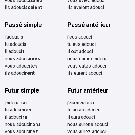
vous adouc
issiez
vous aviez adouc
i
ils adouc
issaient
ils avaient adouc
i
Passé simple
Passé antérieur
j'adouc
is
j'eus adouc
i
tu adouc
is
tu eus adouc
i
il adouc
it
il eut adouc
i
nous adouc
îmes
nous eûmes adouc
i
vous adouc
îtes
vous eûtes adouc
i
ils adouc
irent
ils eurent adouc
i
Futur simple
Futur antérieur
j'adouc
irai
j'aurai adouc
i
tu adouc
iras
tu auras adouc
i
il adouc
ira
il aura adouc
i
nous adouc
irons
nous aurons adouc
i
vous adouc
irez
vous aurez adouc
i