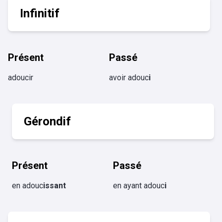
Infinitif
Présent
Passé
adoucir
avoir adouc
i
Gérondif
Présent
Passé
en adouc
issant
en ayant adouc
i