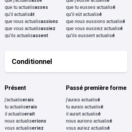
que j'actualis
asse
que j'eusse actualis
é
que tu actualis
asses
que tu eusses actualis
é
qu'il actualis
ât
qu'il eût actualis
é
que nous actualis
assions
que nous eussions actualis
é
que vous actualis
assiez
que vous eussiez actualis
é
qu'ils actualis
assent
qu'ils eussent actualis
é
Conditionnel
Présent
Passé première forme
j'actualis
erais
j'aurais actualis
é
tu actualis
erais
tu aurais actualis
é
il actualis
erait
il aurait actualis
é
nous actualis
erions
nous aurions actualis
é
vous actualis
eriez
vous auriez actualis
é