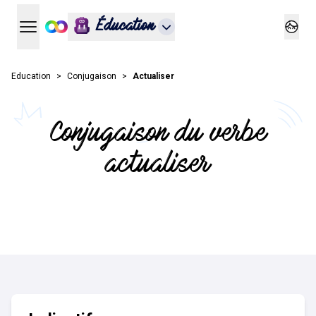
Éducation
Ouvrir le menu principal
Ouvrir
Education
Conjugaison
Actualiser
Conjugaison du verbe
actualiser