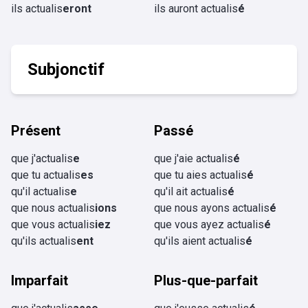
ils actualis
eront
ils auront actualis
é
Subjonctif
Présent
Passé
que j'actualis
e
que j'aie actualis
é
que tu actualis
es
que tu aies actualis
é
qu'il actualis
e
qu'il ait actualis
é
que nous actualis
ions
que nous ayons actualis
é
que vous actualis
iez
que vous ayez actualis
é
qu'ils actualis
ent
qu'ils aient actualis
é
Imparfait
Plus-que-parfait