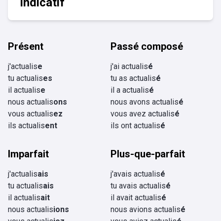
Indicatif
Présent
Passé composé
j'actualis
e
j'ai actualis
é
tu actualis
es
tu as actualis
é
il actualis
e
il a actualis
é
nous actualis
ons
nous avons actualis
é
vous actualis
ez
vous avez actualis
é
ils actualis
ent
ils ont actualis
é
Imparfait
Plus-que-parfait
j'actualis
ais
j'avais actualis
é
tu actualis
ais
tu avais actualis
é
il actualis
ait
il avait actualis
é
nous actualis
ions
nous avions actualis
é