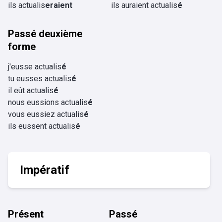
ils actualis
eraient
ils auraient actualis
é
Passé deuxième
forme
j'eusse actualis
é
tu eusses actualis
é
il eût actualis
é
nous eussions actualis
é
vous eussiez actualis
é
ils eussent actualis
é
Impératif
Présent
Passé