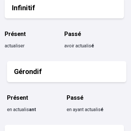
Infinitif
Présent
Passé
actualiser
avoir actualis
é
Gérondif
Présent
Passé
en actualis
ant
en ayant actualis
é