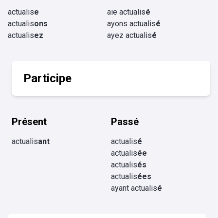
actualis
e
aie actualis
é
actualis
ons
ayons actualis
é
actualis
ez
ayez actualis
é
Participe
Présent
Passé
actualis
ant
actualis
é
actualis
ée
actualis
és
actualis
ées
ayant actualis
é