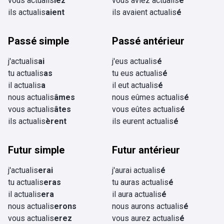
vous actualis
iez
vous aviez actualis
é
ils actualis
aient
ils avaient actualis
é
Passé simple
Passé antérieur
j'actualis
ai
j'eus actualis
é
tu actualis
as
tu eus actualis
é
il actualis
a
il eut actualis
é
nous actualis
âmes
nous eûmes actualis
é
vous actualis
âtes
vous eûtes actualis
é
ils actualis
èrent
ils eurent actualis
é
Futur simple
Futur antérieur
j'actualis
erai
j'aurai actualis
é
tu actualis
eras
tu auras actualis
é
il actualis
era
il aura actualis
é
nous actualis
erons
nous aurons actualis
é
vous actualis
erez
vous aurez actualis
é