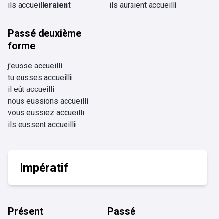
ils accueill
eraient
ils auraient accueill
i
Passé deuxième
forme
j'eusse accueill
i
tu eusses accueill
i
il eût accueill
i
nous eussions accueill
i
vous eussiez accueill
i
ils eussent accueill
i
Impératif
Présent
Passé