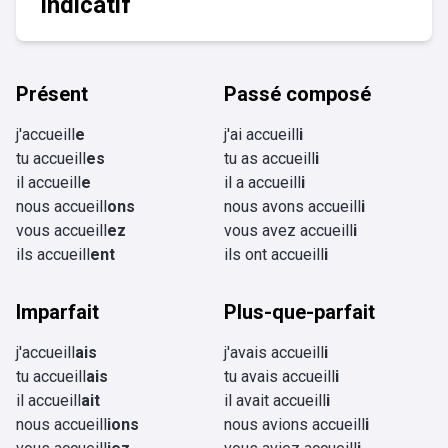
Indicatif
Présent
Passé composé
j'accueill
e
j'ai accueill
i
tu accueill
es
tu as accueill
i
il accueill
e
il a accueill
i
nous accueill
ons
nous avons accueill
i
vous accueill
ez
vous avez accueill
i
ils accueill
ent
ils ont accueill
i
Imparfait
Plus-que-parfait
j'accueill
ais
j'avais accueill
i
tu accueill
ais
tu avais accueill
i
il accueill
ait
il avait accueill
i
nous accueill
ions
nous avions accueill
i