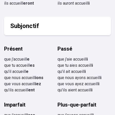
ils accueill
eront
ils auront accueill
i
Subjonctif
Présent
Passé
que j'accueill
e
que j'aie accueill
i
que tu accueill
es
que tu aies accueill
i
qu'il accueill
e
qu'il ait accueill
i
que nous accueill
ions
que nous ayons accueill
i
que vous accueill
iez
que vous ayez accueill
i
qu'ils accueill
ent
qu'ils aient accueill
i
Imparfait
Plus-que-parfait