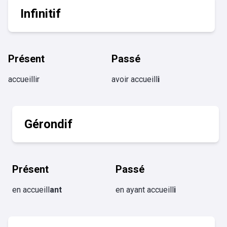
Infinitif
Présent
Passé
accueillir
avoir accueill
i
Gérondif
Présent
Passé
en accueill
ant
en ayant accueill
i