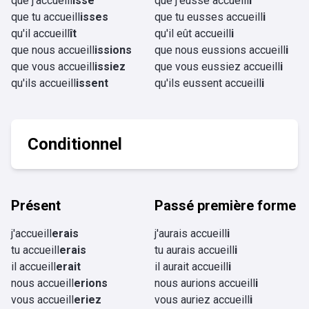
que j'accueill
isse
que j'eusse accueill
i
que tu accueill
isses
que tu eusses accueill
i
qu'il accueill
ît
qu'il eût accueill
i
que nous accueill
issions
que nous eussions accueill
i
que vous accueill
issiez
que vous eussiez accueill
i
qu'ils accueill
issent
qu'ils eussent accueill
i
Conditionnel
Présent
Passé première forme
j'accueill
erais
j'aurais accueill
i
tu accueill
erais
tu aurais accueill
i
il accueill
erait
il aurait accueill
i
nous accueill
erions
nous aurions accueill
i
vous accueill
eriez
vous auriez accueill
i