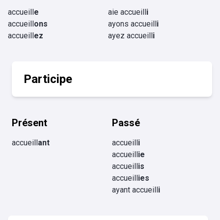
accueill
e
aie accueill
i
accueill
ons
ayons accueill
i
accueill
ez
ayez accueill
i
Participe
Présent
Passé
accueill
ant
accueill
i
accueill
ie
accueill
is
accueill
ies
ayant accueill
i