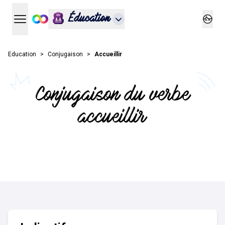
Éducation
Ouvrir le menu principal
Ouvrir
Education
Conjugaison
Accueillir
Conjugaison du verbe
accueillir