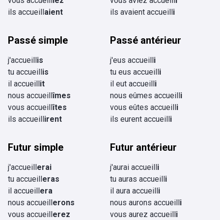
vous accueill
iez
vous aviez accueill
i
ils accueill
aient
ils avaient accueill
i
Passé simple
Passé antérieur
j'accueill
is
j'eus accueill
i
tu accueill
is
tu eus accueill
i
il accueill
it
il eut accueill
i
nous accueill
îmes
nous eûmes accueill
i
vous accueill
îtes
vous eûtes accueill
i
ils accueill
irent
ils eurent accueill
i
Futur simple
Futur antérieur
j'accueill
erai
j'aurai accueill
i
tu accueill
eras
tu auras accueill
i
il accueill
era
il aura accueill
i
nous accueill
erons
nous aurons accueill
i
vous accueill
erez
vous aurez accueill
i