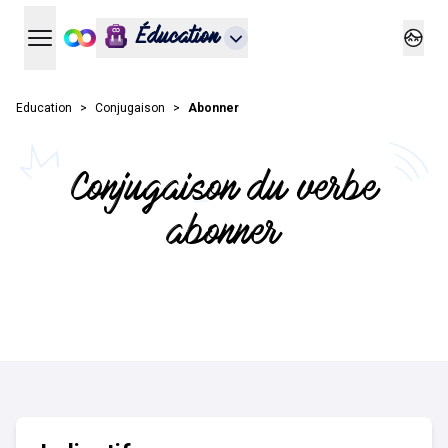
Éducation
Ouvrir le menu principal
Ouvrir
Education
Conjugaison
Abonner
Conjugaison du verbe
abonner