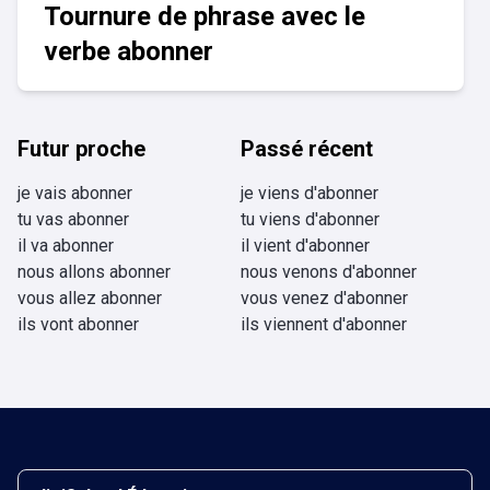
Tournure de phrase avec le
verbe abonner
Futur proche
Passé récent
je vais abonner
je viens d'abonner
tu vas abonner
tu viens d'abonner
il va abonner
il vient d'abonner
nous allons abonner
nous venons d'abonner
vous allez abonner
vous venez d'abonner
ils vont abonner
ils viennent d'abonner