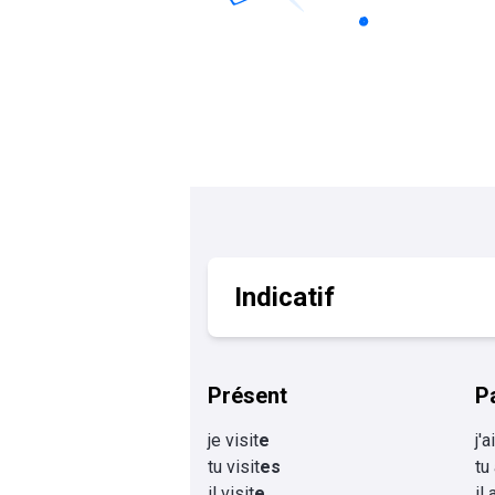
Calculer un perimètre
BTS banque
BTSA GEMEAU
BTS 
BTS CI
BTS MCO
BTS communication
BTS MHR
BTS CG
BTS NDRC
BTS GPME
BTS SAM
Indicatif
Présent
P
je visit
e
j'a
tu visit
es
tu
il visit
e
il 