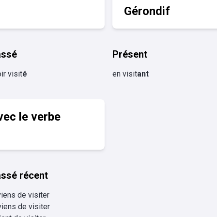
Gérondif
assé
Présent
ir visit
é
en visit
ant
vec le verbe
ssé récent
viens de visiter
viens de visiter