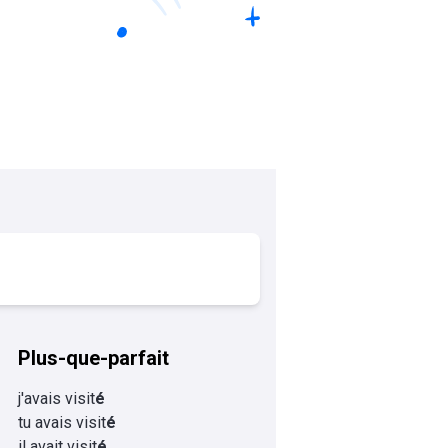
Plus-que-parfait
j'avais visit
é
tu avais visit
é
il avait visit
é