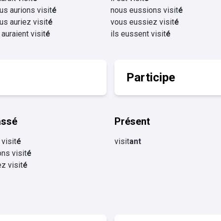
us aurions visit
é
nous eussions visit
é
us auriez visit
é
vous eussiez visit
é
s auraient visit
é
ils eussent visit
é
Participe
assé
Présent
 visit
é
visit
ant
ns visit
é
z visit
é