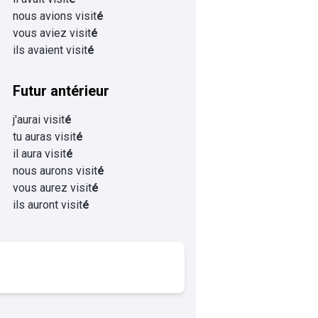
nous avions visit
é
vous aviez visit
é
ils avaient visit
é
Futur antérieur
j'aurai visit
é
tu auras visit
é
il aura visit
é
nous aurons visit
é
vous aurez visit
é
ils auront visit
é