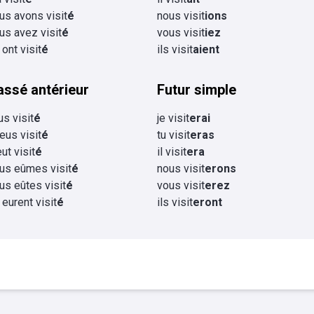
us avons visit
é
nous visit
ions
us avez visit
é
vous visit
iez
 ont visit
é
ils visit
aient
assé antérieur
Futur simple
us visit
é
je visit
erai
 eus visit
é
tu visit
eras
eut visit
é
il visit
era
us eûmes visit
é
nous visit
erons
us eûtes visit
é
vous visit
erez
s eurent visit
é
ils visit
eront