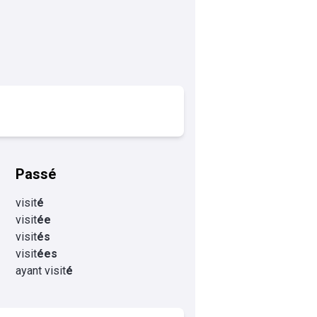
Passé
visit
é
visit
ée
visit
és
visit
ées
ayant visit
é