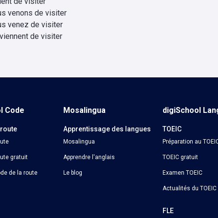
vient de visiter
s venons de visiter
s venez de visiter
 viennent de visiter
ol Code
Mosalingua
digiSchool La
 route
Apprentissage des langues
TOEIC
oute
Mosalingua
Préparation au TOEI
ute gratuit
Apprendre l'anglais
TOEIC gratuit
de de la route
Le blog
Examen TOEIC
Actualités du TOEIC
o
FLE