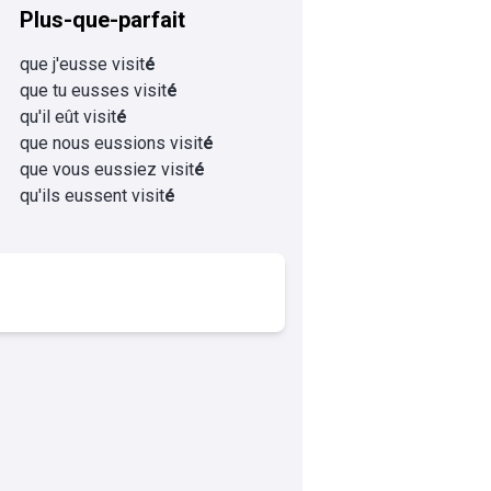
Plus-que-parfait
que j'eusse visit
é
que tu eusses visit
é
qu'il eût visit
é
que nous eussions visit
é
que vous eussiez visit
é
qu'ils eussent visit
é