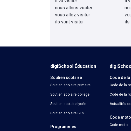
il va visiter
il 
nous allons visiter
nou
vous allez visiter
vou
ils vont visiter
ils
digiSchool Éducation
digiScho
Soutien scolaire
Code de la
Soutien scolaire primaire
Code de la r
Soutien scolaire collège
Code de la ro
Soutien scolaire lycée
Actualités co
Soutien scolaire BTS
Code mot
Code moto
Programmes