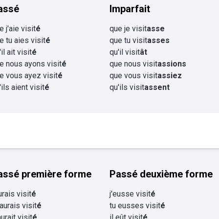
assé
Imparfait
e j'aie visit
é
que je visit
asse
e tu aies visit
é
que tu visit
asses
il ait visit
é
qu'il visit
ât
e nous ayons visit
é
que nous visit
assions
e vous ayez visit
é
que vous visit
assiez
'ils aient visit
é
qu'ils visit
assent
assé première forme
Passé deuxième forme
urais visit
é
j'eusse visit
é
 aurais visit
é
tu eusses visit
é
aurait visit
é
il eût visit
é