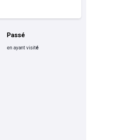
Passé
en ayant visit
é