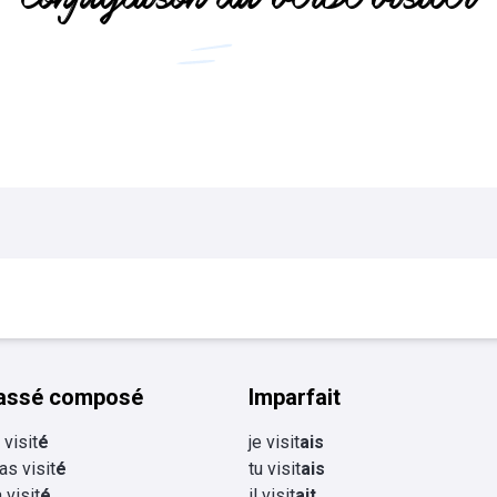
Flashcards Collège
tourisme
assé composé
Imparfait
i visit
é
je visit
ais
 as visit
é
tu visit
ais
a visit
é
il visit
ait