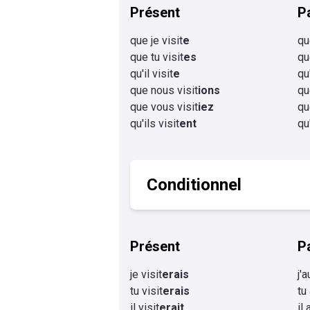
Présent
P
que je visit
e
qu
que tu visit
es
qu
qu'il visit
e
qu'
que nous visit
ions
qu
que vous visit
iez
qu
qu'ils visit
ent
qu
Conditionnel
Présent
P
je visit
erais
j'a
tu visit
erais
tu
il visit
erait
il 