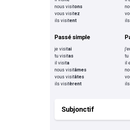
nous visit
ons
no
vous visit
ez
vo
ils visit
ent
ils
Passé simple
P
je visit
ai
j'e
tu visit
as
tu
il visit
a
il 
nous visit
âmes
no
vous visit
âtes
vo
ils visit
èrent
il
Subjonctif