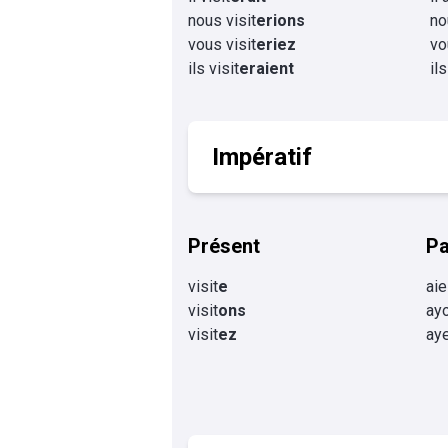
nous visit
erions
no
vous visit
eriez
vo
ils visit
eraient
il
Impératif
Présent
P
visit
e
aie
visit
ons
ayo
visit
ez
aye