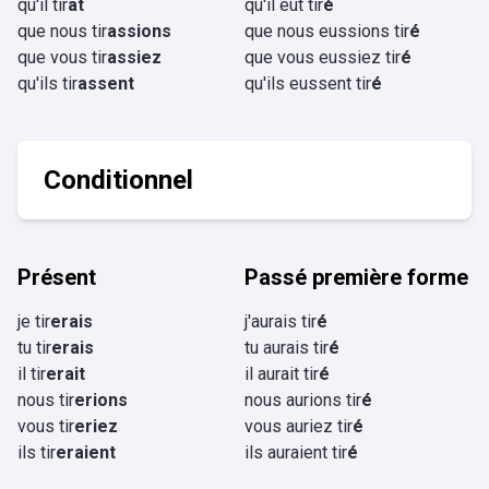
qu'il tir
ât
qu'il eût tir
é
que nous tir
assions
que nous eussions tir
é
que vous tir
assiez
que vous eussiez tir
é
qu'ils tir
assent
qu'ils eussent tir
é
Conditionnel
Présent
Passé première forme
je tir
erais
j'aurais tir
é
tu tir
erais
tu aurais tir
é
il tir
erait
il aurait tir
é
nous tir
erions
nous aurions tir
é
vous tir
eriez
vous auriez tir
é
ils tir
eraient
ils auraient tir
é