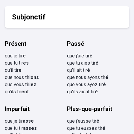
Subjonctif
Présent
Passé
que je tir
e
que j'aie tir
é
que tu tir
es
que tu aies tir
é
qu'il tir
e
qu'il ait tir
é
que nous tir
ions
que nous ayons tir
é
que vous tir
iez
que vous ayez tir
é
qu'ils tir
ent
qu'ils aient tir
é
Imparfait
Plus-que-parfait
que je tir
asse
que j'eusse tir
é
que tu tir
asses
que tu eusses tir
é