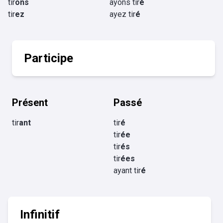
tir
ons
ayons tir
é
tir
ez
ayez tir
é
Participe
Présent
Passé
tir
ant
tir
é
tir
ée
tir
és
tir
ées
ayant tir
é
Infinitif