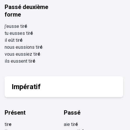
Passé deuxième
forme
j'eusse tir
é
tu eusses tir
é
il eût tir
é
nous eussions tir
é
vous eussiez tir
é
ils eussent tir
é
Impératif
Présent
Passé
tir
e
aie tir
é