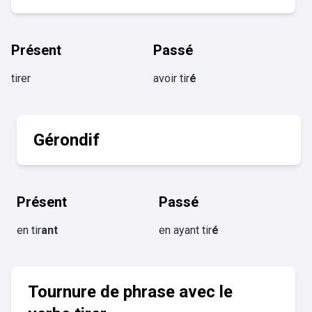
Présent
Passé
tirer
avoir tir
é
Gérondif
Présent
Passé
en tir
ant
en ayant tir
é
Tournure de phrase avec le