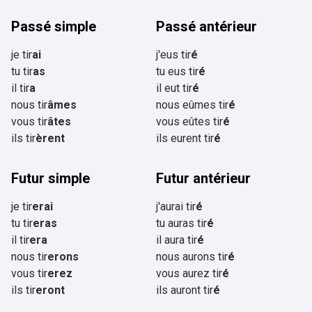
Passé simple
Passé antérieur
je tir
ai
j'eus tir
é
tu tir
as
tu eus tir
é
il tir
a
il eut tir
é
nous tir
âmes
nous eûmes tir
é
vous tir
âtes
vous eûtes tir
é
ils tir
èrent
ils eurent tir
é
Futur simple
Futur antérieur
je tir
erai
j'aurai tir
é
tu tir
eras
tu auras tir
é
il tir
era
il aura tir
é
nous tir
erons
nous aurons tir
é
vous tir
erez
vous aurez tir
é
ils tir
eront
ils auront tir
é