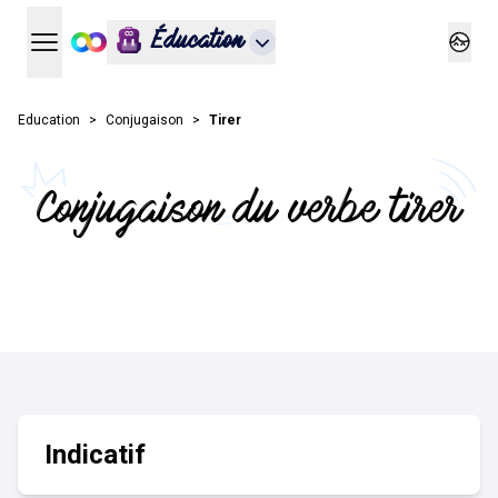
Éducation
Ouvrir le menu principal
Ouvrir
Education
Conjugaison
Tirer
Conjugaison du verbe tirer
Indicatif