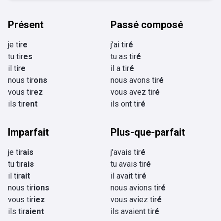
Présent
Passé composé
je tir
e
j'ai tir
é
tu tir
es
tu as tir
é
il tir
e
il a tir
é
nous tir
ons
nous avons tir
é
vous tir
ez
vous avez tir
é
ils tir
ent
ils ont tir
é
Imparfait
Plus-que-parfait
je tir
ais
j'avais tir
é
tu tir
ais
tu avais tir
é
il tir
ait
il avait tir
é
nous tir
ions
nous avions tir
é
vous tir
iez
vous aviez tir
é
ils tir
aient
ils avaient tir
é