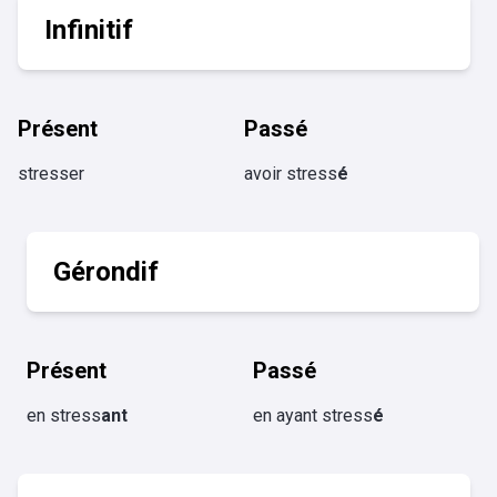
Infinitif
Présent
Passé
stresser
avoir stress
é
Gérondif
Présent
Passé
en stress
ant
en ayant stress
é