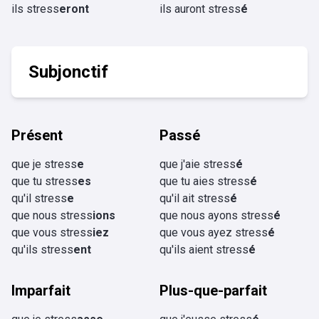
ils stress
eront
ils auront stress
é
Subjonctif
Présent
Passé
que je stress
e
que j'aie stress
é
que tu stress
es
que tu aies stress
é
qu'il stress
e
qu'il ait stress
é
que nous stress
ions
que nous ayons stress
é
que vous stress
iez
que vous ayez stress
é
qu'ils stress
ent
qu'ils aient stress
é
Imparfait
Plus-que-parfait