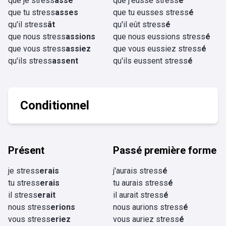
que je stress
asse
que j'eusse stress
é
que tu stress
asses
que tu eusses stress
é
qu'il stress
ât
qu'il eût stress
é
que nous stress
assions
que nous eussions stress
é
que vous stress
assiez
que vous eussiez stress
é
qu'ils stress
assent
qu'ils eussent stress
é
Conditionnel
Présent
Passé première forme
je stress
erais
j'aurais stress
é
tu stress
erais
tu aurais stress
é
il stress
erait
il aurait stress
é
nous stress
erions
nous aurions stress
é
vous stress
eriez
vous auriez stress
é