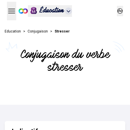
Éducation
Ouvrir le menu principal
Ouvrir
Education
Conjugaison
Stresser
Conjugaison du verbe
stresser