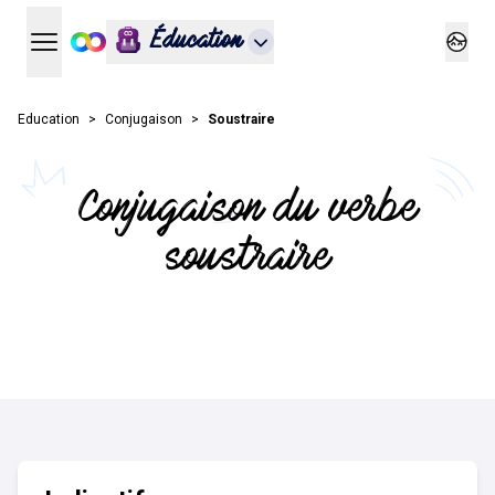
Éducation
Ouvrir le menu principal
Ouvrir
Education
Conjugaison
Soustraire
Conjugaison du verbe
soustraire