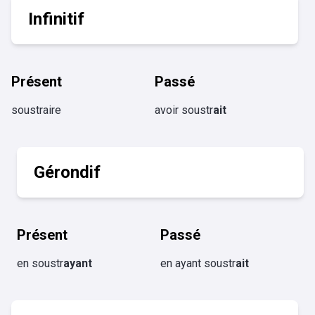
Infinitif
Présent
Passé
soustraire
avoir soustr
ait
Gérondif
Présent
Passé
en soustr
ayant
en ayant soustr
ait