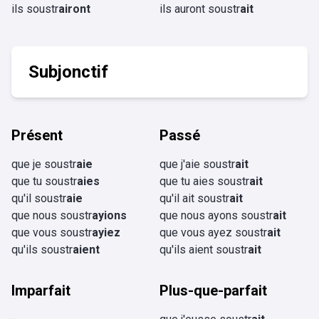
ils soustr
airont
ils auront soustr
ait
Subjonctif
Présent
Passé
que je soustr
aie
que j'aie soustr
ait
que tu soustr
aies
que tu aies soustr
ait
qu'il soustr
aie
qu'il ait soustr
ait
que nous soustr
ayions
que nous ayons soustr
ait
que vous soustr
ayiez
que vous ayez soustr
ait
qu'ils soustr
aient
qu'ils aient soustr
ait
Imparfait
Plus-que-parfait