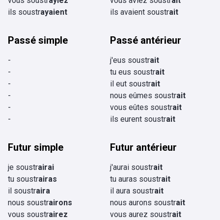
vous soustr
ayiez
vous aviez soustr
ait
ils soustr
ayaient
ils avaient soustr
ait
Passé simple
Passé antérieur
-
j'eus soustr
ait
-
tu eus soustr
ait
-
il eut soustr
ait
-
nous eûmes soustr
ait
-
vous eûtes soustr
ait
-
ils eurent soustr
ait
Futur simple
Futur antérieur
je soustr
airai
j'aurai soustr
ait
tu soustr
airas
tu auras soustr
ait
il soustr
aira
il aura soustr
ait
nous soustr
airons
nous aurons soustr
ait
vous soustr
airez
vous aurez soustr
ait