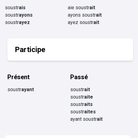
soustr
ais
aie soustr
ait
soustr
ayons
ayons soustr
ait
soustr
ayez
ayez soustr
ait
Participe
Présent
Passé
soustr
ayant
soustr
ait
soustr
aite
soustr
aits
soustr
aites
ayant soustr
ait