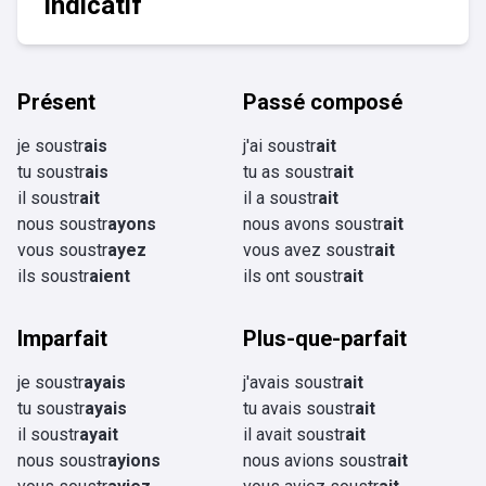
Indicatif
Présent
Passé composé
je soustr
ais
j'ai soustr
ait
tu soustr
ais
tu as soustr
ait
il soustr
ait
il a soustr
ait
nous soustr
ayons
nous avons soustr
ait
vous soustr
ayez
vous avez soustr
ait
ils soustr
aient
ils ont soustr
ait
Imparfait
Plus-que-parfait
je soustr
ayais
j'avais soustr
ait
tu soustr
ayais
tu avais soustr
ait
il soustr
ayait
il avait soustr
ait
nous soustr
ayions
nous avions soustr
ait