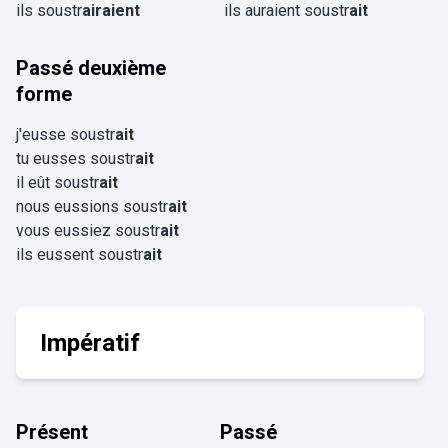
ils soustr
airaient
ils auraient soustr
ait
Passé deuxième
forme
j'eusse soustr
ait
tu eusses soustr
ait
il eût soustr
ait
nous eussions soustr
ait
vous eussiez soustr
ait
ils eussent soustr
ait
Impératif
Présent
Passé