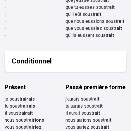
-
que j'eusse soustr
ait
-
que tu eusses soustr
ait
-
qu'il eût soustr
ait
-
que nous eussions soustr
ait
-
que vous eussiez soustr
ait
-
qu'ils eussent soustr
ait
Conditionnel
Présent
Passé première forme
je soustr
airais
j'aurais soustr
ait
tu soustr
airais
tu aurais soustr
ait
il soustr
airait
il aurait soustr
ait
nous soustr
airions
nous aurions soustr
ait
vous soustr
airiez
vous auriez soustr
ait