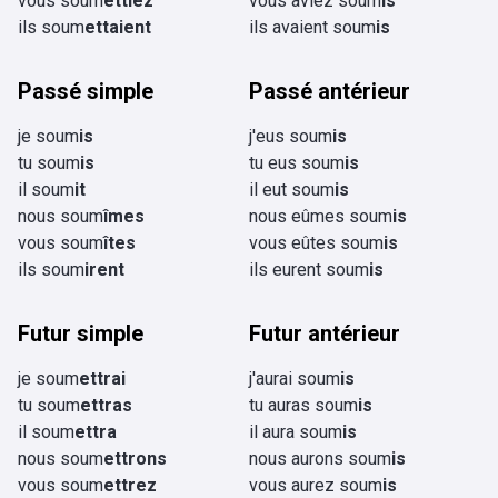
vous soum
ettiez
vous aviez soum
is
ils soum
ettaient
ils avaient soum
is
Passé simple
Passé antérieur
je soum
is
j'eus soum
is
tu soum
is
tu eus soum
is
il soum
it
il eut soum
is
nous soum
îmes
nous eûmes soum
is
vous soum
îtes
vous eûtes soum
is
ils soum
irent
ils eurent soum
is
Futur simple
Futur antérieur
je soum
ettrai
j'aurai soum
is
tu soum
ettras
tu auras soum
is
il soum
ettra
il aura soum
is
nous soum
ettrons
nous aurons soum
is
vous soum
ettrez
vous aurez soum
is