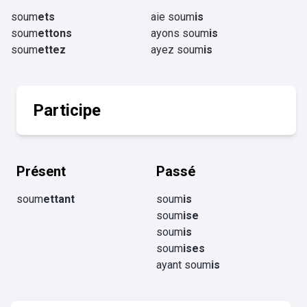
soum
ets
aie soum
is
soum
ettons
ayons soum
is
soum
ettez
ayez soum
is
Participe
Présent
Passé
soum
ettant
soum
is
soum
ise
soum
is
soum
ises
ayant soum
is