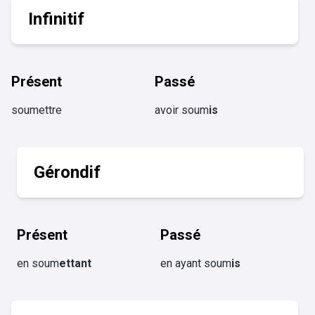
Infinitif
Présent
Passé
soumettre
avoir soum
is
Gérondif
Présent
Passé
en soum
ettant
en ayant soum
is