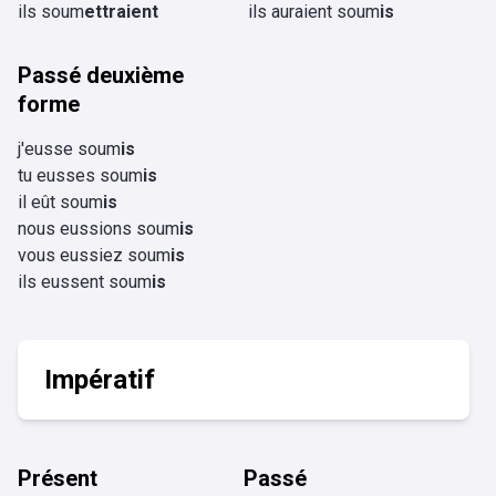
ils soum
ettraient
ils auraient soum
is
Passé deuxième
forme
j'eusse soum
is
tu eusses soum
is
il eût soum
is
nous eussions soum
is
vous eussiez soum
is
ils eussent soum
is
Impératif
Présent
Passé