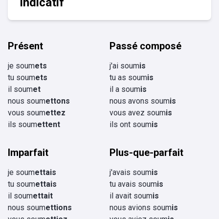
Indicatif
Présent
Passé composé
je soum
ets
j'ai soum
is
tu soum
ets
tu as soum
is
il soum
et
il a soum
is
nous soum
ettons
nous avons soum
is
vous soum
ettez
vous avez soum
is
ils soum
ettent
ils ont soum
is
Imparfait
Plus-que-parfait
je soum
ettais
j'avais soum
is
tu soum
ettais
tu avais soum
is
il soum
ettait
il avait soum
is
nous soum
ettions
nous avions soum
is