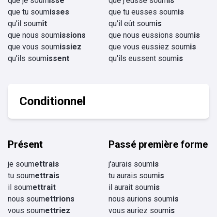
que je soum
isse
que j'eusse soum
is
que tu soum
isses
que tu eusses soum
is
qu'il soum
ît
qu'il eût soum
is
que nous soum
issions
que nous eussions soum
is
que vous soum
issiez
que vous eussiez soum
is
qu'ils soum
issent
qu'ils eussent soum
is
Conditionnel
Présent
Passé première forme
je soum
ettrais
j'aurais soum
is
tu soum
ettrais
tu aurais soum
is
il soum
ettrait
il aurait soum
is
nous soum
ettrions
nous aurions soum
is
vous soum
ettriez
vous auriez soum
is