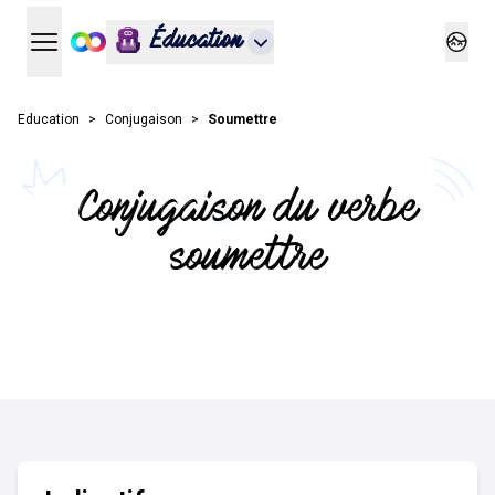
Éducation
Ouvrir le menu principal
Ouvrir
Education
Conjugaison
Soumettre
Conjugaison du verbe
soumettre