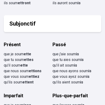
ils soum
ettront
ils auront soum
is
Subjonctif
Présent
Passé
que je soum
ette
que j'aie soum
is
que tu soum
ettes
que tu aies soum
is
qu'il soum
ette
qu'il ait soum
is
que nous soum
ettions
que nous ayons soum
is
que vous soum
ettiez
que vous ayez soum
is
qu'ils soum
ettent
qu'ils aient soum
is
Imparfait
Plus-que-parfait