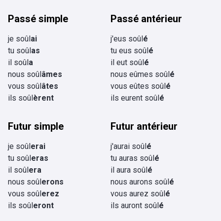
Passé simple
Passé antérieur
je soûl
ai
j'eus soûl
é
tu soûl
as
tu eus soûl
é
il soûl
a
il eut soûl
é
nous soûl
âmes
nous eûmes soûl
é
vous soûl
âtes
vous eûtes soûl
é
ils soûl
èrent
ils eurent soûl
é
Futur simple
Futur antérieur
je soûl
erai
j'aurai soûl
é
tu soûl
eras
tu auras soûl
é
il soûl
era
il aura soûl
é
nous soûl
erons
nous aurons soûl
é
vous soûl
erez
vous aurez soûl
é
ils soûl
eront
ils auront soûl
é