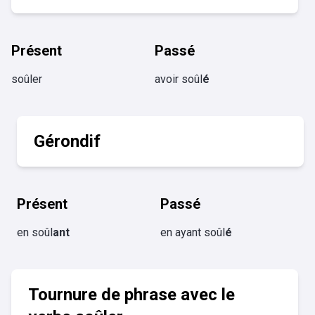
Présent
Passé
soûler
avoir soûl
é
Gérondif
Présent
Passé
en soûl
ant
en ayant soûl
é
Tournure de phrase avec le