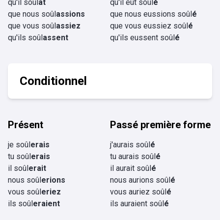
qu'il soûl
ât
qu'il eût soûl
é
que nous soûl
assions
que nous eussions soûl
é
que vous soûl
assiez
que vous eussiez soûl
é
qu'ils soûl
assent
qu'ils eussent soûl
é
Conditionnel
Présent
Passé première forme
je soûl
erais
j'aurais soûl
é
tu soûl
erais
tu aurais soûl
é
il soûl
erait
il aurait soûl
é
nous soûl
erions
nous aurions soûl
é
vous soûl
eriez
vous auriez soûl
é
ils soûl
eraient
ils auraient soûl
é