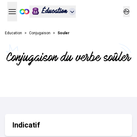
Éducation
Ouvrir le menu principal
Ouvrir
Education
Conjugaison
Souler
Conjugaison du verbe soûler
Indicatif