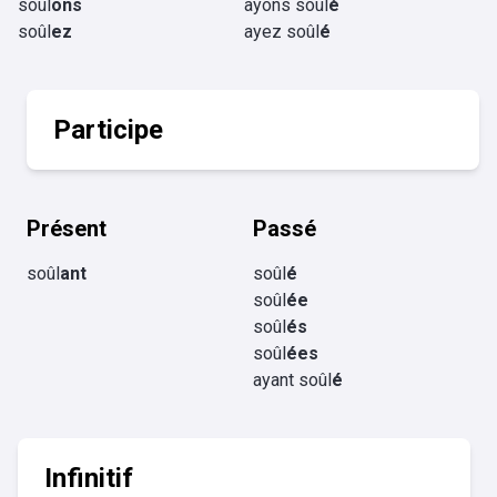
soûl
ons
ayons soûl
é
soûl
ez
ayez soûl
é
Participe
Présent
Passé
soûl
ant
soûl
é
soûl
ée
soûl
és
soûl
ées
ayant soûl
é
Infinitif