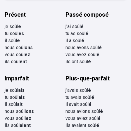
Présent
Passé composé
je soûl
e
j'ai soûl
é
tu soûl
es
tu as soûl
é
il soûl
e
il a soûl
é
nous soûl
ons
nous avons soûl
é
vous soûl
ez
vous avez soûl
é
ils soûl
ent
ils ont soûl
é
Imparfait
Plus-que-parfait
je soûl
ais
j'avais soûl
é
tu soûl
ais
tu avais soûl
é
il soûl
ait
il avait soûl
é
nous soûl
ions
nous avions soûl
é
vous soûl
iez
vous aviez soûl
é
ils soûl
aient
ils avaient soûl
é