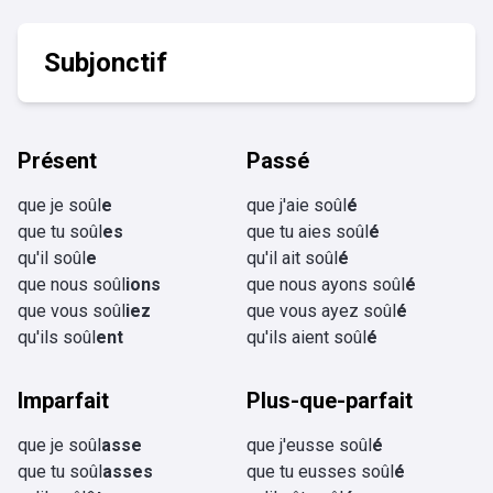
Subjonctif
Présent
Passé
que je soûl
e
que j'aie soûl
é
que tu soûl
es
que tu aies soûl
é
qu'il soûl
e
qu'il ait soûl
é
que nous soûl
ions
que nous ayons soûl
é
que vous soûl
iez
que vous ayez soûl
é
qu'ils soûl
ent
qu'ils aient soûl
é
Imparfait
Plus-que-parfait
que je soûl
asse
que j'eusse soûl
é
que tu soûl
asses
que tu eusses soûl
é