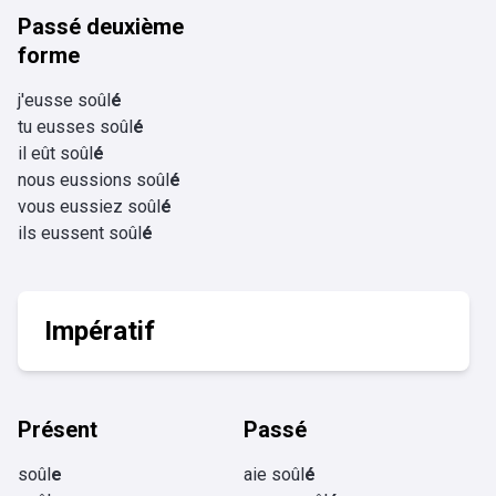
Passé deuxième
forme
j'eusse soûl
é
tu eusses soûl
é
il eût soûl
é
nous eussions soûl
é
vous eussiez soûl
é
ils eussent soûl
é
Impératif
Présent
Passé
soûl
e
aie soûl
é