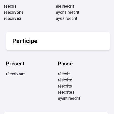
réécr
is
aie réécr
it
réécr
ivons
ayons réécr
it
réécr
ivez
ayez réécr
it
Participe
Présent
Passé
réécr
ivant
réécr
it
réécr
ite
réécr
its
réécr
ites
ayant réécr
it