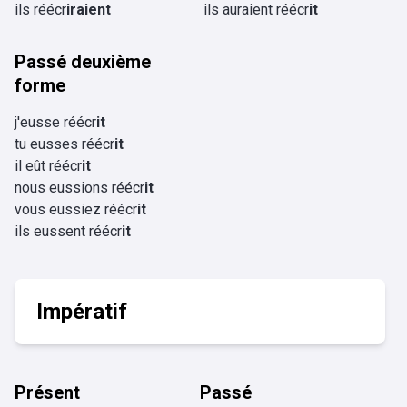
ils réécr
iraient
ils auraient réécr
it
Passé deuxième
forme
j'eusse réécr
it
tu eusses réécr
it
il eût réécr
it
nous eussions réécr
it
vous eussiez réécr
it
ils eussent réécr
it
Impératif
Présent
Passé