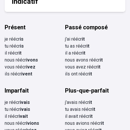
Indicatif
Présent
Passé composé
je réécr
is
j'ai réécr
it
tu réécr
is
tu as réécr
it
il réécr
it
il a réécr
it
nous réécr
ivons
nous avons réécr
it
vous réécr
ivez
vous avez réécr
it
ils réécr
ivent
ils ont réécr
it
Imparfait
Plus-que-parfait
je réécr
ivais
j'avais réécr
it
tu réécr
ivais
tu avais réécr
it
il réécr
ivait
il avait réécr
it
nous réécr
ivions
nous avions réécr
it