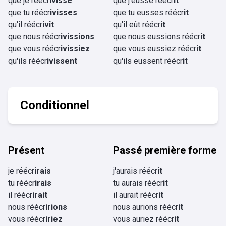
que je réécr
ivisse
que j'eusse réécr
it
que tu réécr
ivisses
que tu eusses réécr
it
qu'il réécr
ivît
qu'il eût réécr
it
que nous réécr
ivissions
que nous eussions réécr
it
que vous réécr
ivissiez
que vous eussiez réécr
it
qu'ils réécr
ivissent
qu'ils eussent réécr
it
Conditionnel
Présent
Passé première forme
je réécr
irais
j'aurais réécr
it
tu réécr
irais
tu aurais réécr
it
il réécr
irait
il aurait réécr
it
nous réécr
irions
nous aurions réécr
it
vous réécr
iriez
vous auriez réécr
it