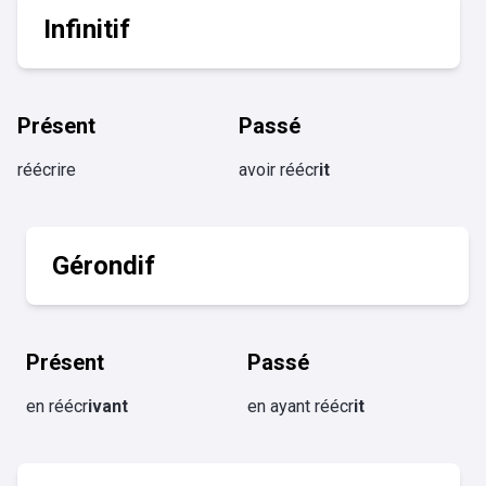
Infinitif
Présent
Passé
réécrire
avoir réécr
it
Gérondif
Présent
Passé
en réécr
ivant
en ayant réécr
it