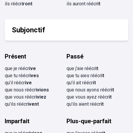
ils réécr
iront
ils auront réécr
it
Subjonctif
Présent
Passé
que je réécr
ive
que j'aie réécr
it
que tu réécr
ives
que tu aies réécr
it
qu'il réécr
ive
qu'il ait réécr
it
que nous réécr
ivions
que nous ayons réécr
it
que vous réécr
iviez
que vous ayez réécr
it
qu'ils réécr
ivent
qu'ils aient réécr
it
Imparfait
Plus-que-parfait