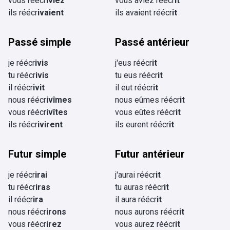
vous réécr
iviez
vous aviez réécr
it
ils réécr
ivaient
ils avaient réécr
it
Passé simple
Passé antérieur
je réécr
ivis
j'eus réécr
it
tu réécr
ivis
tu eus réécr
it
il réécr
ivit
il eut réécr
it
nous réécr
ivîmes
nous eûmes réécr
it
vous réécr
ivîtes
vous eûtes réécr
it
ils réécr
ivirent
ils eurent réécr
it
Futur simple
Futur antérieur
je réécr
irai
j'aurai réécr
it
tu réécr
iras
tu auras réécr
it
il réécr
ira
il aura réécr
it
nous réécr
irons
nous aurons réécr
it
vous réécr
irez
vous aurez réécr
it