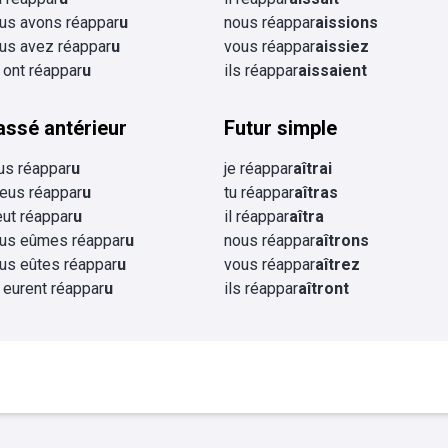
us avons réappar
u
nous réappar
aissions
us avez réappar
u
vous réappar
aissiez
s ont réappar
u
ils réappar
aissaient
assé antérieur
Futur simple
eus réappar
u
je réappar
aîtrai
 eus réappar
u
tu réappar
aîtras
 eut réappar
u
il réappar
aîtra
us eûmes réappar
u
nous réappar
aîtrons
us eûtes réappar
u
vous réappar
aîtrez
s eurent réappar
u
ils réappar
aîtront