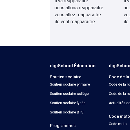
il va réapparaître
il 
nous allons réapparaître
no
vous allez réapparaître
vo
ils vont réapparaître
ils
digiSchool Éducation
digiScho
Soutien scolaire
Code de la
Soutien scolaire primaire
Code de la r
Soutien scolaire collège
Code de la ro
Soutien scolaire lycée
Actualités co
Soutien scolaire BTS
Code mot
Code moto
Programmes