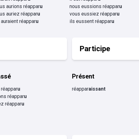
us aurions réappar
u
nous eussions réappar
u
us auriez réappar
u
vous eussiez réappar
u
s auraient réappar
u
ils eussent réappar
u
Participe
assé
Présent
 réappar
u
réappar
aissant
ons réappar
u
ez réappar
u