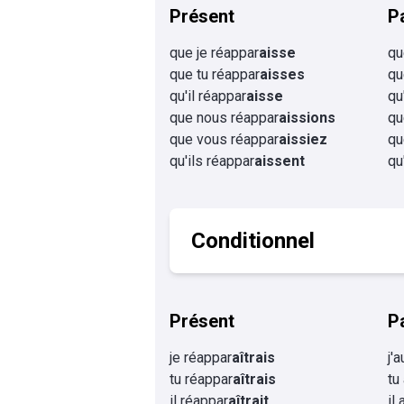
Présent
P
que je réappar
aisse
qu
que tu réappar
aisses
qu
qu'il réappar
aisse
qu
que nous réappar
aissions
qu
que vous réappar
aissiez
qu
qu'ils réappar
aissent
qu
Conditionnel
Présent
P
je réappar
aîtrais
j'
tu réappar
aîtrais
tu
il réappar
aîtrait
il