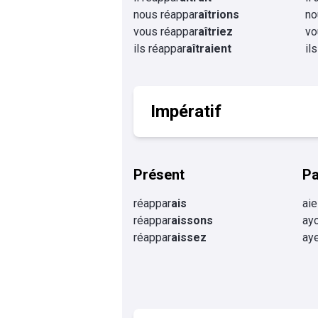
nous réappar
aîtrions
no
vous réappar
aîtriez
vo
ils réappar
aîtraient
il
Impératif
Présent
P
réappar
ais
aie
réappar
aissons
ay
réappar
aissez
ay