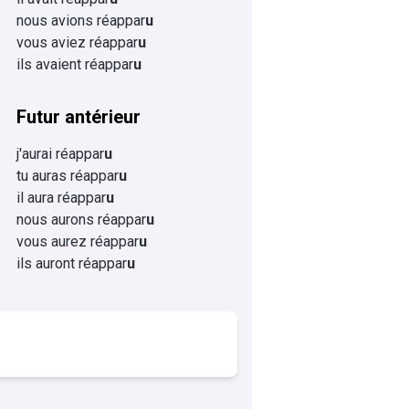
nous avions réappar
u
vous aviez réappar
u
ils avaient réappar
u
Futur antérieur
j'aurai réappar
u
tu auras réappar
u
il aura réappar
u
nous aurons réappar
u
vous aurez réappar
u
ils auront réappar
u