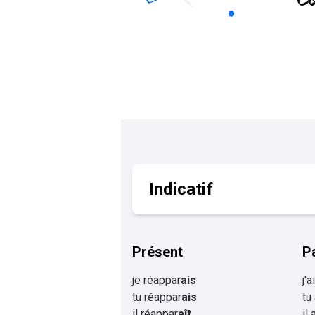
Calculer un perimètre
BTS banque
BTSA GEMEAU
BTS 
BTS CI
BTS MCO
BTS communication
BTS MHR
BTS CG
BTS NDRC
BTS GPME
BTS SAM
Indicatif
Présent
P
je réappar
ais
j'
tu réappar
ais
tu
il réappar
aît
il