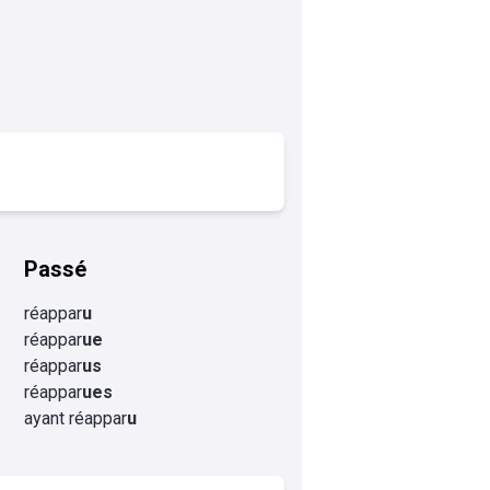
Passé
réappar
u
réappar
ue
réappar
us
réappar
ues
ayant réappar
u