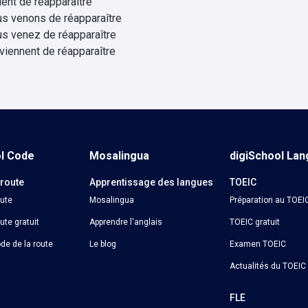
vient de réapparaître
us venons de réapparaître
us venez de réapparaître
 viennent de réapparaître
ol Code
Mosalingua
digiSchool La
 route
Apprentissage des langues
TOEIC
oute
Mosalingua
Préparation au TOEI
ute gratuit
Apprendre l'anglais
TOEIC gratuit
de de la route
Le blog
Examen TOEIC
Actualités du TOEIC
o
FLE