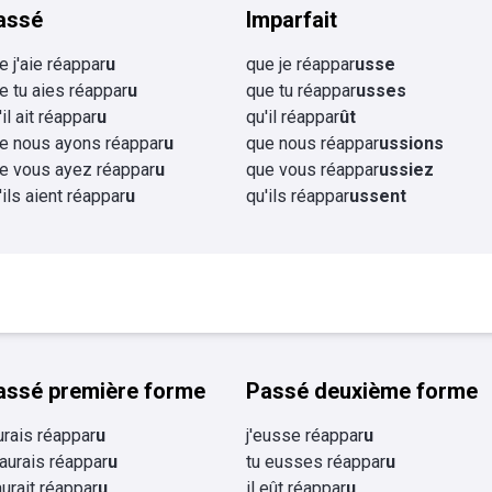
assé
Imparfait
e j'aie réappar
u
que je réappar
usse
e tu aies réappar
u
que tu réappar
usses
'il ait réappar
u
qu'il réappar
ût
e nous ayons réappar
u
que nous réappar
ussions
e vous ayez réappar
u
que vous réappar
ussiez
'ils aient réappar
u
qu'ils réappar
ussent
assé première forme
Passé deuxième forme
aurais réappar
u
j'eusse réappar
u
 aurais réappar
u
tu eusses réappar
u
 aurait réappar
u
il eût réappar
u