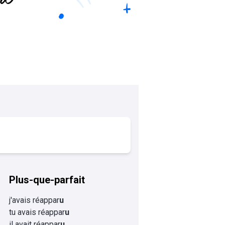
Plus-que-parfait
j'avais réappar
u
tu avais réappar
u
il avait réappar
u