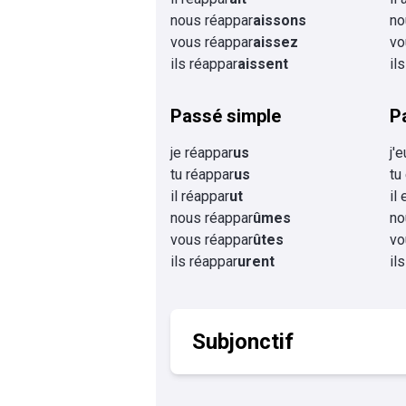
nous réappar
aissons
no
vous réappar
aissez
vo
ils réappar
aissent
il
Passé simple
P
je réappar
us
j'
tu réappar
us
tu
il réappar
ut
il
nous réappar
ûmes
no
vous réappar
ûtes
vo
ils réappar
urent
il
Subjonctif