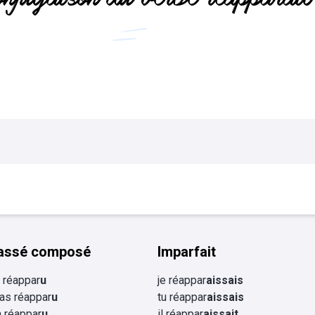
Flashcards Collège
tourisme
assé composé
Imparfait
ai réappar
u
je réappar
aissais
 as réappar
u
tu réappar
aissais
 a réappar
u
il réappar
aissait