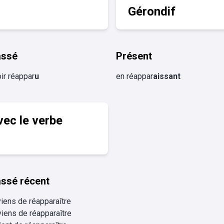
Gérondif
assé
Présent
ir réappar
u
en réappar
aissant
vec le verbe
ssé récent
viens de réapparaître
viens de réapparaître