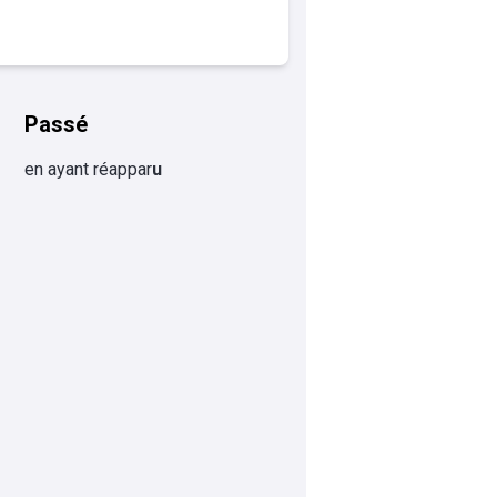
Passé
en ayant réappar
u