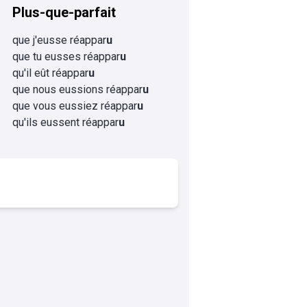
Plus-que-parfait
que j'eusse réappar
u
que tu eusses réappar
u
qu'il eût réappar
u
que nous eussions réappar
u
que vous eussiez réappar
u
qu'ils eussent réappar
u