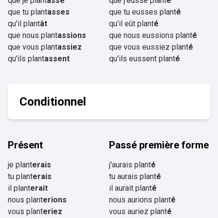
que je plant
asse
que j'eusse plant
é
que tu plant
asses
que tu eusses plant
é
qu'il plant
ât
qu'il eût plant
é
que nous plant
assions
que nous eussions plant
é
que vous plant
assiez
que vous eussiez plant
é
qu'ils plant
assent
qu'ils eussent plant
é
Conditionnel
Présent
Passé première forme
je plant
erais
j'aurais plant
é
tu plant
erais
tu aurais plant
é
il plant
erait
il aurait plant
é
nous plant
erions
nous aurions plant
é
vous plant
eriez
vous auriez plant
é