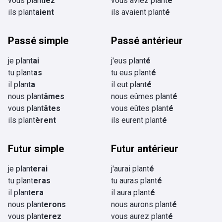
vous plant
iez
vous aviez plant
é
ils plant
aient
ils avaient plant
é
Passé simple
Passé antérieur
je plant
ai
j'eus plant
é
tu plant
as
tu eus plant
é
il plant
a
il eut plant
é
nous plant
âmes
nous eûmes plant
é
vous plant
âtes
vous eûtes plant
é
ils plant
èrent
ils eurent plant
é
Futur simple
Futur antérieur
je plant
erai
j'aurai plant
é
tu plant
eras
tu auras plant
é
il plant
era
il aura plant
é
nous plant
erons
nous aurons plant
é
vous plant
erez
vous aurez plant
é