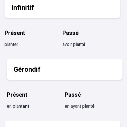
Infinitif
Présent
Passé
planter
avoir plant
é
Gérondif
Présent
Passé
en plant
ant
en ayant plant
é