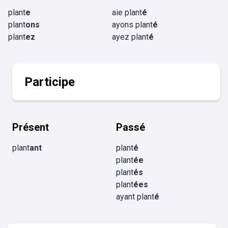
plant
e
aie plant
é
plant
ons
ayons plant
é
plant
ez
ayez plant
é
Participe
Présent
Passé
plant
ant
plant
é
plant
ée
plant
és
plant
ées
ayant plant
é