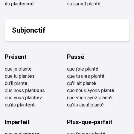
ils plant
eront
ils auront plant
é
Subjonctif
Présent
Passé
que je plant
e
que j'aie plant
é
que tu plant
es
que tu aies plant
é
qu'il plant
e
qu'il ait plant
é
que nous plant
ions
que nous ayons plant
é
que vous plant
iez
que vous ayez plant
é
qu'ils plant
ent
qu'ils aient plant
é
Imparfait
Plus-que-parfait