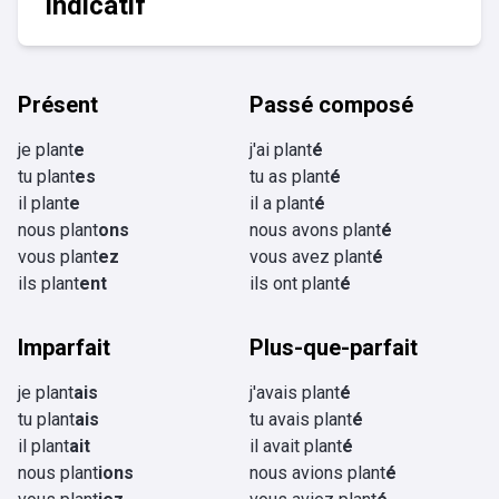
Indicatif
Présent
Passé composé
je plant
e
j'ai plant
é
tu plant
es
tu as plant
é
il plant
e
il a plant
é
nous plant
ons
nous avons plant
é
vous plant
ez
vous avez plant
é
ils plant
ent
ils ont plant
é
Imparfait
Plus-que-parfait
je plant
ais
j'avais plant
é
tu plant
ais
tu avais plant
é
il plant
ait
il avait plant
é
nous plant
ions
nous avions plant
é