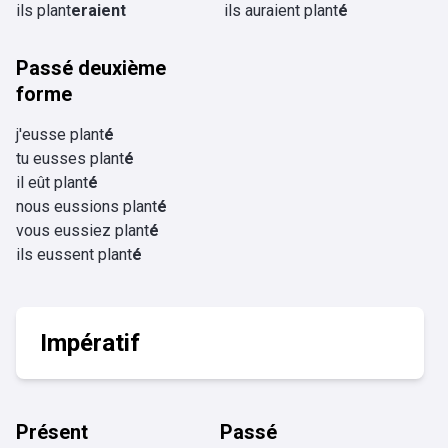
ils plant
eraient
ils auraient plant
é
Passé deuxième
forme
j'eusse plant
é
tu eusses plant
é
il eût plant
é
nous eussions plant
é
vous eussiez plant
é
ils eussent plant
é
Impératif
Présent
Passé