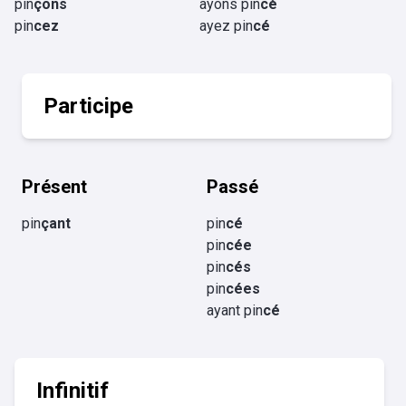
pin
çons
ayons pin
cé
pin
cez
ayez pin
cé
Participe
Présent
Passé
pin
çant
pin
cé
pin
cée
pin
cés
pin
cées
ayant pin
cé
Infinitif