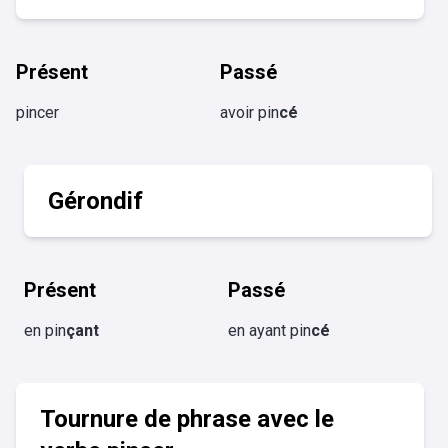
Présent
Passé
pincer
avoir pin
cé
Gérondif
Présent
Passé
en pin
çant
en ayant pin
cé
Tournure de phrase avec le