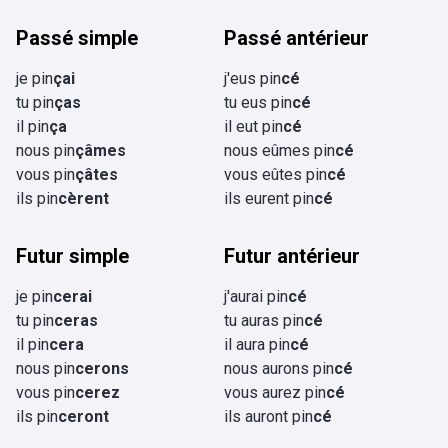
Passé simple
Passé antérieur
je pin
çai
j'eus pin
cé
tu pin
ças
tu eus pin
cé
il pin
ça
il eut pin
cé
nous pin
çâmes
nous eûmes pin
cé
vous pin
çâtes
vous eûtes pin
cé
ils pin
cèrent
ils eurent pin
cé
Futur simple
Futur antérieur
je pin
cerai
j'aurai pin
cé
tu pin
ceras
tu auras pin
cé
il pin
cera
il aura pin
cé
nous pin
cerons
nous aurons pin
cé
vous pin
cerez
vous aurez pin
cé
ils pin
ceront
ils auront pin
cé