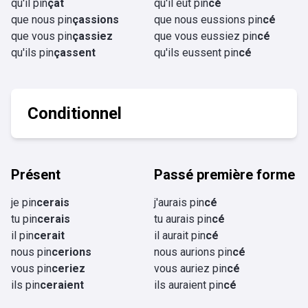
qu'il pin
çât
qu'il eût pin
cé
que nous pin
çassions
que nous eussions pin
cé
que vous pin
çassiez
que vous eussiez pin
cé
qu'ils pin
çassent
qu'ils eussent pin
cé
Conditionnel
Présent
Passé première forme
je pin
cerais
j'aurais pin
cé
tu pin
cerais
tu aurais pin
cé
il pin
cerait
il aurait pin
cé
nous pin
cerions
nous aurions pin
cé
vous pin
ceriez
vous auriez pin
cé
ils pin
ceraient
ils auraient pin
cé