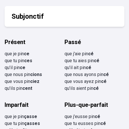
Subjonctif
Présent
Passé
que je pin
ce
que j'aie pin
cé
que tu pin
ces
que tu aies pin
cé
qu'il pin
ce
qu'il ait pin
cé
que nous pin
cions
que nous ayons pin
cé
que vous pin
ciez
que vous ayez pin
cé
qu'ils pin
cent
qu'ils aient pin
cé
Imparfait
Plus-que-parfait
que je pin
çasse
que j'eusse pin
cé
que tu pin
çasses
que tu eusses pin
cé