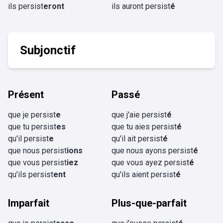
ils persist
eront
ils auront persist
é
Subjonctif
Présent
Passé
que je persist
e
que j'aie persist
é
que tu persist
es
que tu aies persist
é
qu'il persist
e
qu'il ait persist
é
que nous persist
ions
que nous ayons persist
é
que vous persist
iez
que vous ayez persist
é
qu'ils persist
ent
qu'ils aient persist
é
Imparfait
Plus-que-parfait