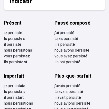
Indicatif
Présent
Passé composé
je persist
e
j'ai persist
é
tu persist
es
tu as persist
é
il persist
e
il a persist
é
nous persist
ons
nous avons persist
é
vous persist
ez
vous avez persist
é
ils persist
ent
ils ont persist
é
Imparfait
Plus-que-parfait
je persist
ais
j'avais persist
é
tu persist
ais
tu avais persist
é
il persist
ait
il avait persist
é
nous persist
ions
nous avions persist
é