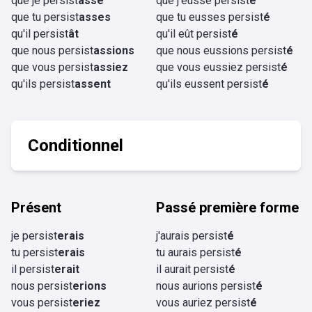
que je persist
asse
que j'eusse persist
é
que tu persist
asses
que tu eusses persist
é
qu'il persist
ât
qu'il eût persist
é
que nous persist
assions
que nous eussions persist
é
que vous persist
assiez
que vous eussiez persist
é
qu'ils persist
assent
qu'ils eussent persist
é
Conditionnel
Présent
Passé première forme
je persist
erais
j'aurais persist
é
tu persist
erais
tu aurais persist
é
il persist
erait
il aurait persist
é
nous persist
erions
nous aurions persist
é
vous persist
eriez
vous auriez persist
é