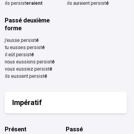
ils persist
eraient
ils auraient persist
é
Passé deuxième
forme
j'eusse persist
é
tu eusses persist
é
il eût persist
é
nous eussions persist
é
vous eussiez persist
é
ils eussent persist
é
Impératif
Présent
Passé