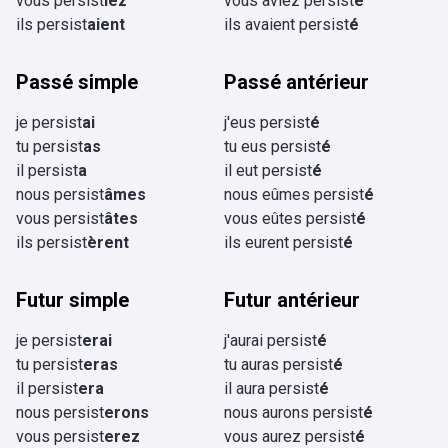
vous persist
iez
vous aviez persist
é
ils persist
aient
ils avaient persist
é
Passé simple
Passé antérieur
je persist
ai
j'eus persist
é
tu persist
as
tu eus persist
é
il persist
a
il eut persist
é
nous persist
âmes
nous eûmes persist
é
vous persist
âtes
vous eûtes persist
é
ils persist
èrent
ils eurent persist
é
Futur simple
Futur antérieur
je persist
erai
j'aurai persist
é
tu persist
eras
tu auras persist
é
il persist
era
il aura persist
é
nous persist
erons
nous aurons persist
é
vous persist
erez
vous aurez persist
é