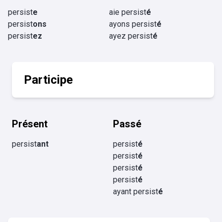
persist
e
aie persist
é
persist
ons
ayons persist
é
persist
ez
ayez persist
é
Participe
Présent
Passé
persist
ant
persist
é
persist
é
persist
é
persist
é
ayant persist
é