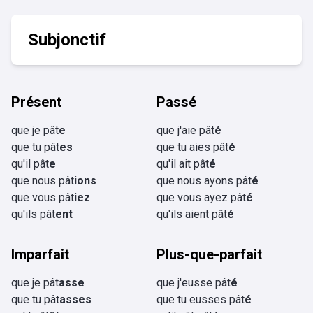
Subjonctif
Présent
Passé
que je pât
e
que j'aie pât
é
que tu pât
es
que tu aies pât
é
qu'il pât
e
qu'il ait pât
é
que nous pât
ions
que nous ayons pât
é
que vous pât
iez
que vous ayez pât
é
qu'ils pât
ent
qu'ils aient pât
é
Imparfait
Plus-que-parfait
que je pât
asse
que j'eusse pât
é
que tu pât
asses
que tu eusses pât
é