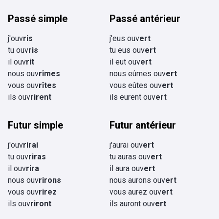
Passé simple
Passé antérieur
j'ouv
ris
j'eus ouv
ert
tu ouv
ris
tu eus ouv
ert
il ouv
rit
il eut ouv
ert
nous ouv
rîmes
nous eûmes ouv
ert
vous ouv
rîtes
vous eûtes ouv
ert
ils ouv
rirent
ils eurent ouv
ert
Futur simple
Futur antérieur
j'ouv
rirai
j'aurai ouv
ert
tu ouv
riras
tu auras ouv
ert
il ouv
rira
il aura ouv
ert
nous ouv
rirons
nous aurons ouv
ert
vous ouv
rirez
vous aurez ouv
ert
ils ouv
riront
ils auront ouv
ert