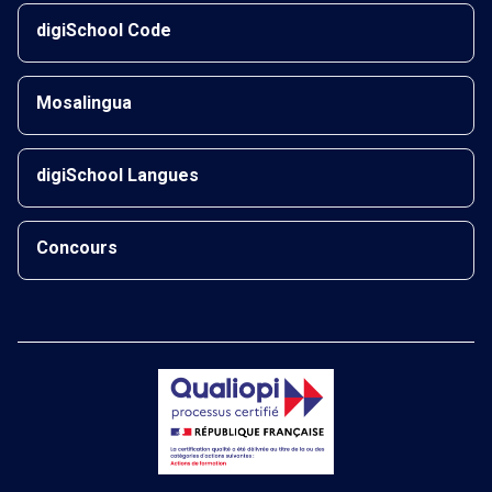
digiSchool Code
Mosalingua
digiSchool Langues
Concours