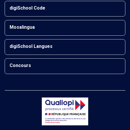
digiSchool Code
Mosalingua
digiSchool Langues
Concours