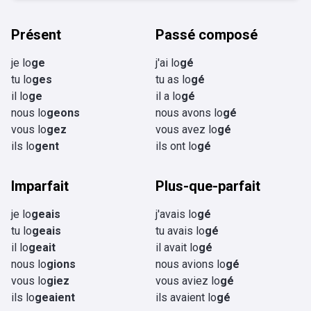
Présent
Passé composé
je lo
ge
j'ai lo
gé
tu lo
ges
tu as lo
gé
il lo
ge
il a lo
gé
nous lo
geons
nous avons lo
gé
vous lo
gez
vous avez lo
gé
ils lo
gent
ils ont lo
gé
Imparfait
Plus-que-parfait
je lo
geais
j'avais lo
gé
tu lo
geais
tu avais lo
gé
il lo
geait
il avait lo
gé
nous lo
gions
nous avions lo
gé
vous lo
giez
vous aviez lo
gé
ils lo
geaient
ils avaient lo
gé