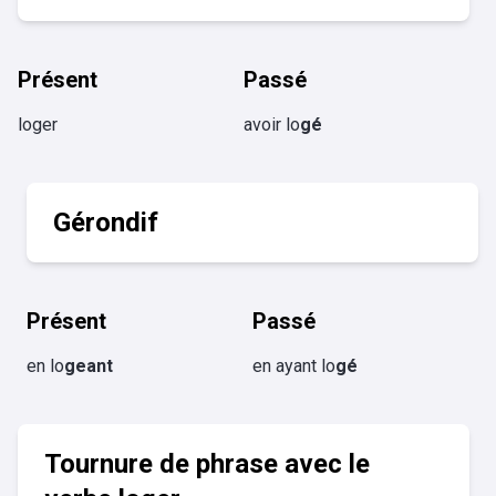
Présent
Passé
loger
avoir lo
gé
Gérondif
Présent
Passé
en lo
geant
en ayant lo
gé
Tournure de phrase avec le