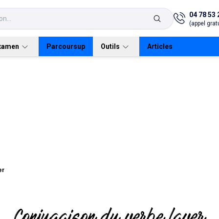
04 78 53 
(appel gratu
xamen
Parcoursup
Outils
Articles
Abécédaire
Seconde
Bac général
Flashcards Lycée
Première STI2D
Bac général
T
C
Première générale
Bac technologique
Bac professionnel
Bac technologique
T
L
Tables de multiplication
Première STMG
Brevet
Terminale générale
Brevet
er
Verbes irréguliers
Première STL
Terminale STMG
anglais
Première ST2S
Terminale STL
Conjugueur
Conjugaison du verbe laver