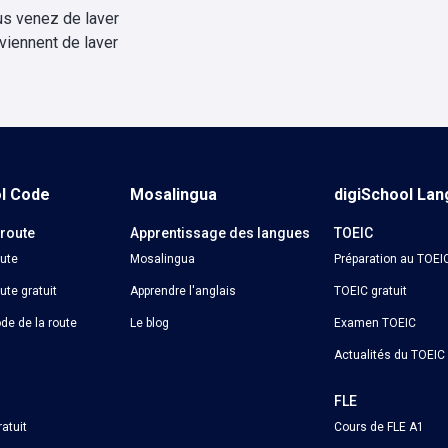
us venez de laver
 viennent de laver
ol Code
Mosalingua
digiSchool La
 route
Apprentissage des langues
TOEIC
oute
Mosalingua
Préparation au TOEI
ute gratuit
Apprendre l'anglais
TOEIC gratuit
de de la route
Le blog
Examen TOEIC
Actualités du TOEIC
o
FLE
atuit
Cours de FLE A1