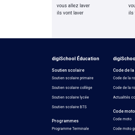
vous allez laver
vo
ils vont laver
ils
digiSchool Éducation
digiScho
Soutien scolaire
Code de la
Soutien scolaire primaire
Code de la r
Soutien scolaire collège
Code de la ro
Soutien scolaire lycée
Actualités co
Soutien scolaire BTS
Code mot
Code moto
Programmes
Programme Terminale
Code moto gr