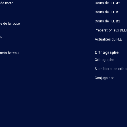
ode moto
Cours de FLE A2
Cours de FLE B1
Cours de FLE B2
e de la route
Préparation aux DELF
au
Actualités du FLE
Orthographe
ermis bateau
Orthographe
S'améliorer en orth
Conjugaison