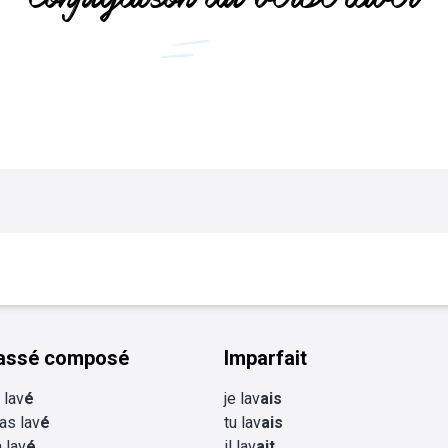
Flashcards Collège
tourisme
assé composé
Imparfait
i lav
é
je lav
ais
 as lav
é
tu lav
ais
a lav
é
il lav
ait