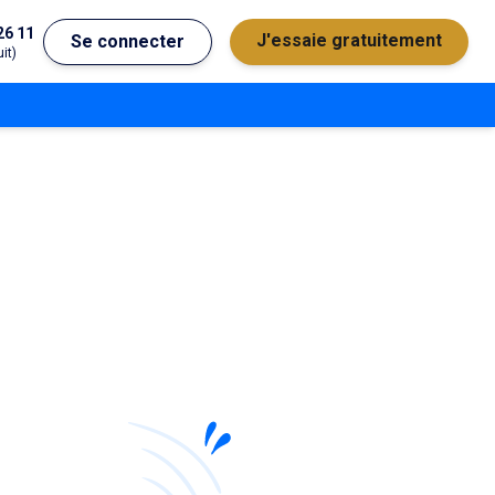
26 11
J'essaie gratuitement
Se connecter
it)
erminale ST2S
ollèges
Bac général
erminale STI2D
ycées
Bac technologique
Brevet