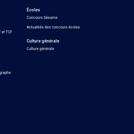
Écoles
Concours Sésame
Actualités des concours écoles
 et TCF
Culture générale
Culture générale
ographe