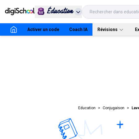
Éducation
Activer un code
Coach IA
Révisions
E
CP
Bac général
Calculer une aire
Calculer un pourcentage
Sixième
Bac général
CE1
Brevet
Cinquième
Brevet
Calculer une équation du
Calculer un taux
CE2
Quatrième
second degré
d'évolution
Education
Conjugaison
Lav
CM1
Calculer une masse
Convertir des unités de
Troisième
molaire
mesure
CM2
Calculer une moyenne
Calculer un volume
pondérée