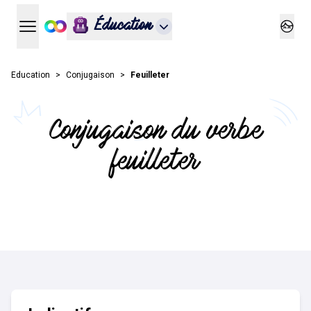
Éducation
Ouvrir le menu principal
Ouvrir
Education
Conjugaison
Feuilleter
Conjugaison du verbe
feuilleter