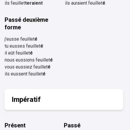
ils feuillet
teraient
ils auraient feuillet
é
Passé deuxième
forme
j'eusse feuillet
é
tu eusses feuillet
é
il eût feuillet
é
nous eussions feuillet
é
vous eussiez feuillet
é
ils eussent feuillet
é
Impératif
Présent
Passé