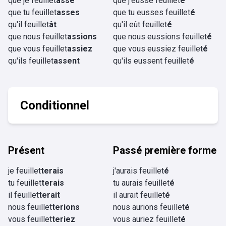
que je feuillet
asse
que j'eusse feuillet
é
que tu feuillet
asses
que tu eusses feuillet
é
qu'il feuillet
ât
qu'il eût feuillet
é
que nous feuillet
assions
que nous eussions feuillet
é
que vous feuillet
assiez
que vous eussiez feuillet
é
qu'ils feuillet
assent
qu'ils eussent feuillet
é
Conditionnel
Présent
Passé première forme
je feuillet
terais
j'aurais feuillet
é
tu feuillet
terais
tu aurais feuillet
é
il feuillet
terait
il aurait feuillet
é
nous feuillet
terions
nous aurions feuillet
é
vous feuillet
teriez
vous auriez feuillet
é