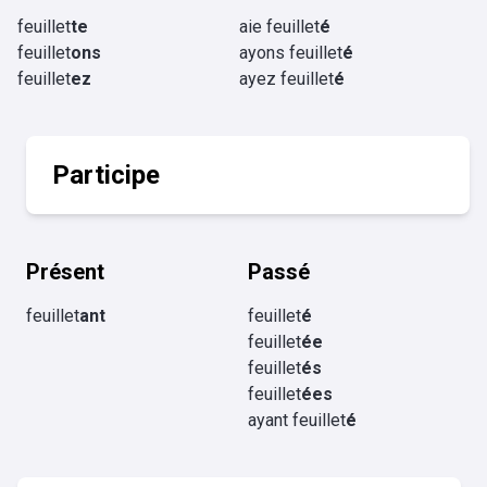
feuillet
te
aie feuillet
é
feuillet
ons
ayons feuillet
é
feuillet
ez
ayez feuillet
é
Participe
Présent
Passé
feuillet
ant
feuillet
é
feuillet
ée
feuillet
és
feuillet
ées
ayant feuillet
é