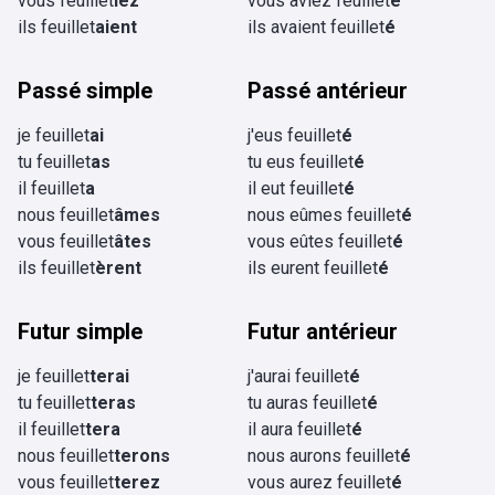
vous feuillet
iez
vous aviez feuillet
é
ils feuillet
aient
ils avaient feuillet
é
Passé simple
Passé antérieur
je feuillet
ai
j'eus feuillet
é
tu feuillet
as
tu eus feuillet
é
il feuillet
a
il eut feuillet
é
nous feuillet
âmes
nous eûmes feuillet
é
vous feuillet
âtes
vous eûtes feuillet
é
ils feuillet
èrent
ils eurent feuillet
é
Futur simple
Futur antérieur
je feuillet
terai
j'aurai feuillet
é
tu feuillet
teras
tu auras feuillet
é
il feuillet
tera
il aura feuillet
é
nous feuillet
terons
nous aurons feuillet
é
vous feuillet
terez
vous aurez feuillet
é