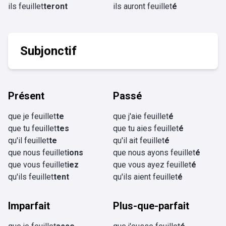
ils feuillet
teront
ils auront feuillet
é
Subjonctif
Présent
Passé
que je feuillet
te
que j'aie feuillet
é
que tu feuillet
tes
que tu aies feuillet
é
qu'il feuillet
te
qu'il ait feuillet
é
que nous feuillet
ions
que nous ayons feuillet
é
que vous feuillet
iez
que vous ayez feuillet
é
qu'ils feuillet
tent
qu'ils aient feuillet
é
Imparfait
Plus-que-parfait