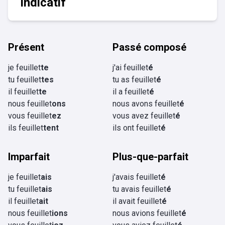
Indicatif
Présent
Passé composé
je feuillet
te
j'ai feuillet
é
tu feuillet
tes
tu as feuillet
é
il feuillet
te
il a feuillet
é
nous feuillet
ons
nous avons feuillet
é
vous feuillet
ez
vous avez feuillet
é
ils feuillet
tent
ils ont feuillet
é
Imparfait
Plus-que-parfait
je feuillet
ais
j'avais feuillet
é
tu feuillet
ais
tu avais feuillet
é
il feuillet
ait
il avait feuillet
é
nous feuillet
ions
nous avions feuillet
é