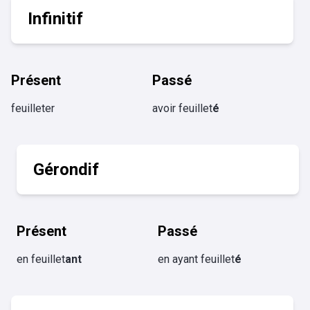
Infinitif
Présent
Passé
feuilleter
avoir feuillet
é
Gérondif
Présent
Passé
en feuillet
ant
en ayant feuillet
é