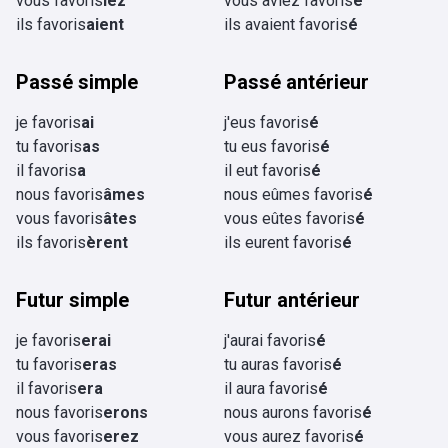
vous favoris
iez
vous aviez favoris
é
ils favoris
aient
ils avaient favoris
é
Passé simple
Passé antérieur
je favoris
ai
j'eus favoris
é
tu favoris
as
tu eus favoris
é
il favoris
a
il eut favoris
é
nous favoris
âmes
nous eûmes favoris
é
vous favoris
âtes
vous eûtes favoris
é
ils favoris
èrent
ils eurent favoris
é
Futur simple
Futur antérieur
je favoris
erai
j'aurai favoris
é
tu favoris
eras
tu auras favoris
é
il favoris
era
il aura favoris
é
nous favoris
erons
nous aurons favoris
é
vous favoris
erez
vous aurez favoris
é