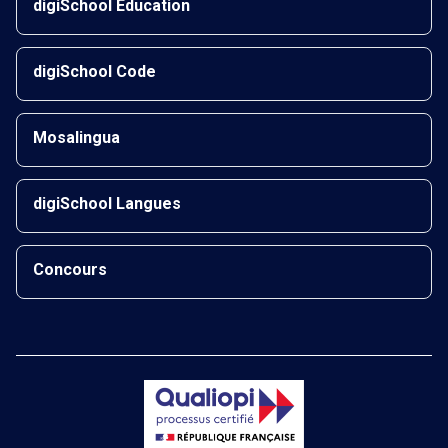
digiSchool Éducation
digiSchool Code
Mosalingua
digiSchool Langues
Concours