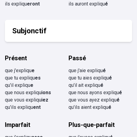
ils expliqu
eront
ils auront expliqu
é
Subjonctif
Présent
Passé
que j'expliqu
e
que j'aie expliqu
é
que tu expliqu
es
que tu aies expliqu
é
qu'il expliqu
e
qu'il ait expliqu
é
que nous expliqu
ions
que nous ayons expliqu
é
que vous expliqu
iez
que vous ayez expliqu
é
qu'ils expliqu
ent
qu'ils aient expliqu
é
Imparfait
Plus-que-parfait