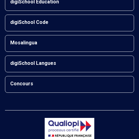
digiSchool Éducation
digiSchool Code
Mosalingua
digiSchool Langues
Concours