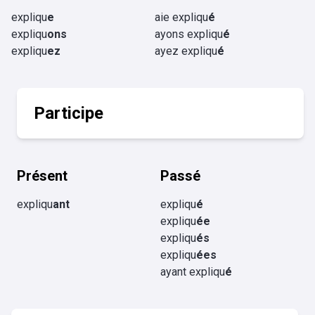
expliqu
e
aie expliqu
é
expliqu
ons
ayons expliqu
é
expliqu
ez
ayez expliqu
é
Participe
Présent
Passé
expliqu
ant
expliqu
é
expliqu
ée
expliqu
és
expliqu
ées
ayant expliqu
é