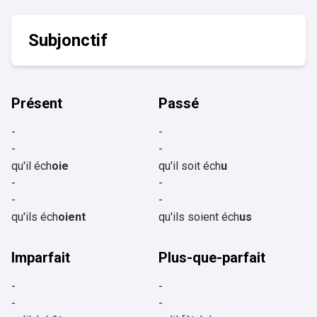
Subjonctif
Présent
Passé
-
-
-
-
qu'il éch
oie
qu'il soit éch
u
-
-
-
-
qu'ils éch
oient
qu'ils soient éch
us
Imparfait
Plus-que-parfait
-
-
-
-