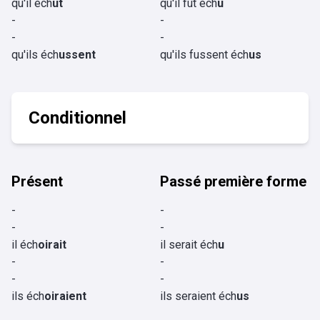
qu'il éch
ût
qu'il fût éch
u
-
-
-
-
qu'ils éch
ussent
qu'ils fussent éch
us
Conditionnel
Présent
Passé première forme
-
-
-
-
il éch
oirait
il serait éch
u
-
-
-
-
ils éch
oiraient
ils seraient éch
us