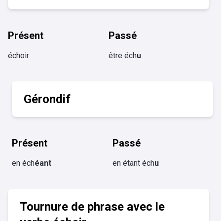
Présent
Passé
échoir
être éch
u
Gérondif
Présent
Passé
en éch
éant
en étant éch
u
Tournure de phrase avec le