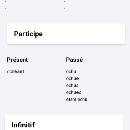
-
-
-
-
Participe
Présent
Passé
éch
éant
éch
u
éch
ue
éch
us
éch
ues
étant éch
u
Infinitif