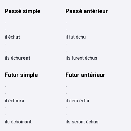
Passé simple
Passé antérieur
-
-
-
-
il éch
ut
il fut éch
u
-
-
-
-
ils éch
urent
ils furent éch
us
Futur simple
Futur antérieur
-
-
-
-
il éch
oira
il sera éch
u
-
-
-
-
ils éch
oiront
ils seront éch
us