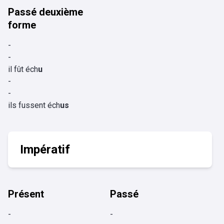
Passé deuxième
forme
-
-
il fût éch
u
-
-
ils fussent éch
us
Impératif
Présent
Passé
-
-