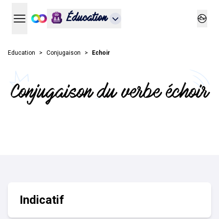
Éducation
Ouvrir le menu principal
Ouvrir
Education
Conjugaison
Echoir
Conjugaison du verbe échoir
Indicatif