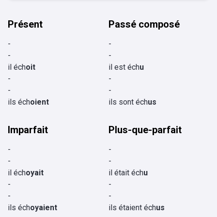
Présent
Passé composé
-
-
-
-
il éch
oit
il est éch
u
-
-
-
-
ils éch
oient
ils sont éch
us
Imparfait
Plus-que-parfait
-
-
-
-
il éch
oyait
il était éch
u
-
-
-
-
ils éch
oyaient
ils étaient éch
us