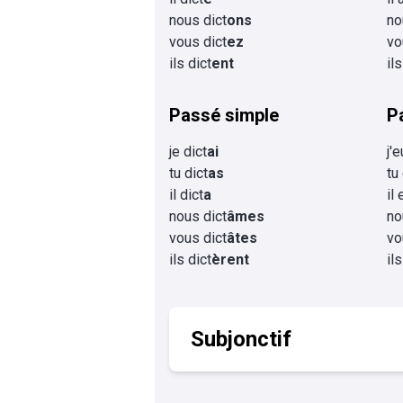
nous dict
ons
no
vous dict
ez
vo
ils dict
ent
il
Passé simple
P
je dict
ai
j'
tu dict
as
tu
il dict
a
il 
nous dict
âmes
no
vous dict
âtes
vo
ils dict
èrent
il
Subjonctif