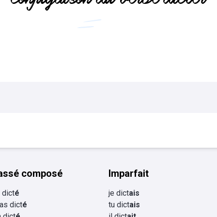
Flashcards Collège
tourisme
assé composé
Imparfait
i dict
é
je dict
ais
 as dict
é
tu dict
ais
a dict
é
il dict
ait