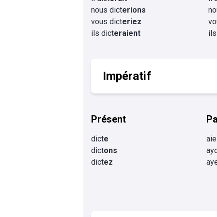
nous dict
erions
no
vous dict
eriez
vo
ils dict
eraient
il
Impératif
Présent
P
dict
e
aie
dict
ons
ayo
dict
ez
aye