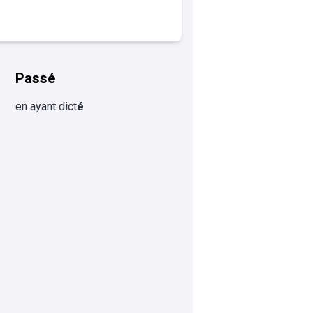
Passé
en ayant dict
é