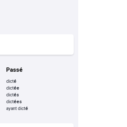
Passé
dict
é
dict
ée
dict
és
dict
ées
ayant dict
é