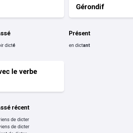
Gérondif
assé
Présent
ir dict
é
en dict
ant
vec le verbe
ssé récent
viens de dicter
viens de dicter