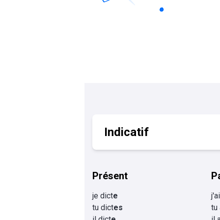
Calculer un perimètre
BTS banque
BTSA GEMEAU
BTS 
BTS CI
BTS MCO
BTS communication
BTS MHR
BTS CG
BTS NDRC
BTS GPME
BTS SAM
Indicatif
Présent
P
je dict
e
j'a
tu dict
es
tu
il dict
e
il 