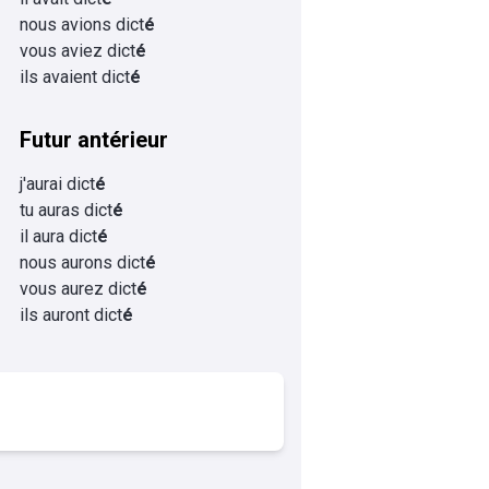
nous avions dict
é
vous aviez dict
é
ils avaient dict
é
Futur antérieur
j'aurai dict
é
tu auras dict
é
il aura dict
é
nous aurons dict
é
vous aurez dict
é
ils auront dict
é