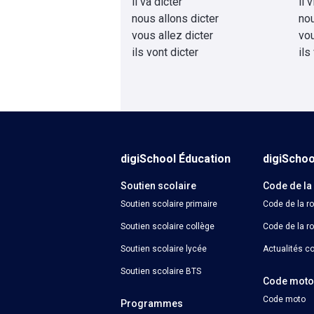
il va dicter
il 
nous allons dicter
no
vous allez dicter
vo
ils vont dicter
ils
digiSchool Éducation
digiScho
Soutien scolaire
Code de la
Soutien scolaire primaire
Code de la r
Soutien scolaire collège
Code de la ro
Soutien scolaire lycée
Actualités co
Soutien scolaire BTS
Code mot
Code moto
Programmes