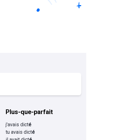
Plus-que-parfait
j'avais dict
é
tu avais dict
é
il avait dict
é