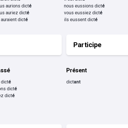
us aurions dict
é
nous eussions dict
é
us auriez dict
é
vous eussiez dict
é
s auraient dict
é
ils eussent dict
é
Participe
assé
Présent
 dict
é
dict
ant
ns dict
é
z dict
é