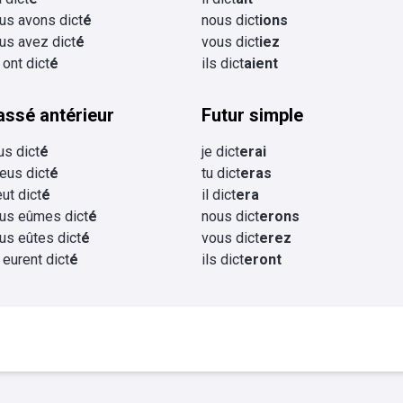
us avons dict
é
nous dict
ions
us avez dict
é
vous dict
iez
s ont dict
é
ils dict
aient
assé antérieur
Futur simple
eus dict
é
je dict
erai
 eus dict
é
tu dict
eras
eut dict
é
il dict
era
us eûmes dict
é
nous dict
erons
us eûtes dict
é
vous dict
erez
s eurent dict
é
ils dict
eront