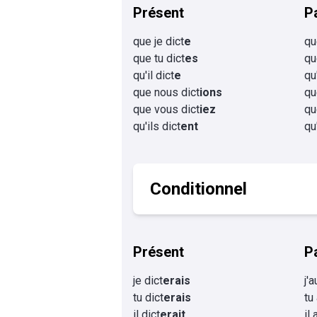
Présent
P
que je dict
e
qu
que tu dict
es
qu
qu'il dict
e
qu'
que nous dict
ions
qu
que vous dict
iez
qu
qu'ils dict
ent
qu
Conditionnel
Présent
P
je dict
erais
j'a
tu dict
erais
tu
il dict
erait
il 