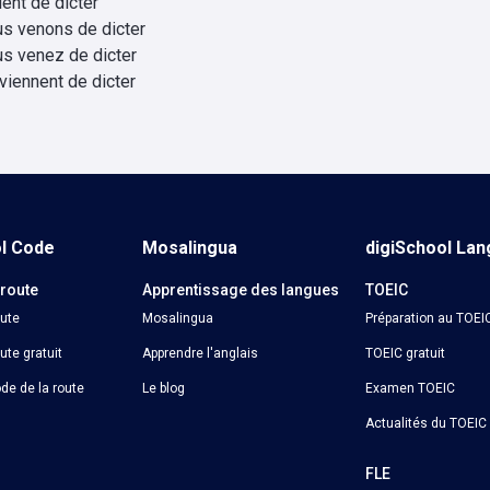
vient de dicter
us venons de dicter
us venez de dicter
 viennent de dicter
ol Code
Mosalingua
digiSchool La
 route
Apprentissage des langues
TOEIC
oute
Mosalingua
Préparation au TOEI
ute gratuit
Apprendre l'anglais
TOEIC gratuit
de de la route
Le blog
Examen TOEIC
Actualités du TOEIC
o
FLE