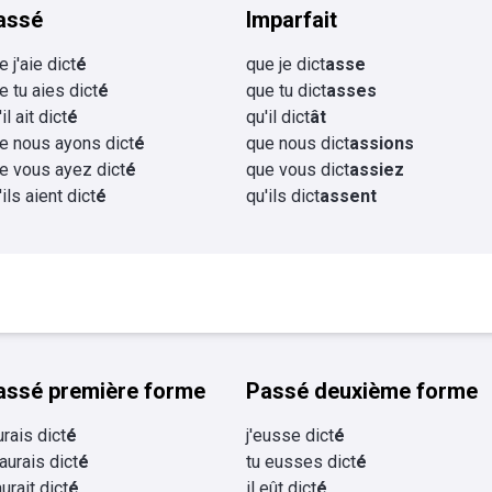
assé
Imparfait
e j'aie dict
é
que je dict
asse
e tu aies dict
é
que tu dict
asses
il ait dict
é
qu'il dict
ât
e nous ayons dict
é
que nous dict
assions
e vous ayez dict
é
que vous dict
assiez
'ils aient dict
é
qu'ils dict
assent
assé première forme
Passé deuxième forme
urais dict
é
j'eusse dict
é
 aurais dict
é
tu eusses dict
é
aurait dict
é
il eût dict
é