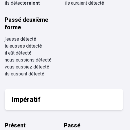
ils détect
eraient
ils auraient détect
é
Passé deuxième
forme
j'eusse détect
é
tu eusses détect
é
il eût détect
é
nous eussions détect
é
vous eussiez détect
é
ils eussent détect
é
Impératif
Présent
Passé