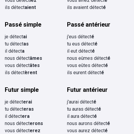
vous détect
iez
vous aviez détect
é
ils détect
aient
ils avaient détect
é
Passé simple
Passé antérieur
je détect
ai
j'eus détect
é
tu détect
as
tu eus détect
é
il détect
a
il eut détect
é
nous détect
âmes
nous eûmes détect
é
vous détect
âtes
vous eûtes détect
é
ils détect
èrent
ils eurent détect
é
Futur simple
Futur antérieur
je détect
erai
j'aurai détect
é
tu détect
eras
tu auras détect
é
il détect
era
il aura détect
é
nous détect
erons
nous aurons détect
é
vous détect
erez
vous aurez détect
é