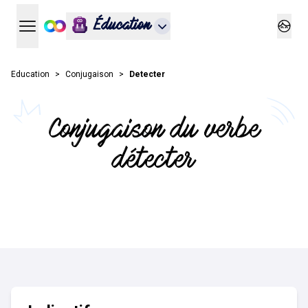
Éducation
Ouvrir le menu principal
Ouvrir
Education
Conjugaison
Detecter
Conjugaison du verbe
détecter