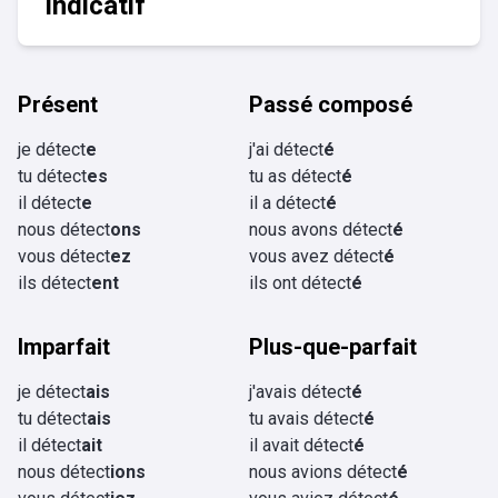
Indicatif
Présent
Passé composé
je détect
e
j'ai détect
é
tu détect
es
tu as détect
é
il détect
e
il a détect
é
nous détect
ons
nous avons détect
é
vous détect
ez
vous avez détect
é
ils détect
ent
ils ont détect
é
Imparfait
Plus-que-parfait
je détect
ais
j'avais détect
é
tu détect
ais
tu avais détect
é
il détect
ait
il avait détect
é
nous détect
ions
nous avions détect
é