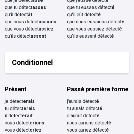
que je détect
asse
que j'eusse détect
é
que tu détect
asses
que tu eusses détect
é
qu'il détect
ât
qu'il eût détect
é
que nous détect
assions
que nous eussions détect
é
que vous détect
assiez
que vous eussiez détect
é
qu'ils détect
assent
qu'ils eussent détect
é
Conditionnel
Présent
Passé première forme
je détect
erais
j'aurais détect
é
tu détect
erais
tu aurais détect
é
il détect
erait
il aurait détect
é
nous détect
erions
nous aurions détect
é
vous détect
eriez
vous auriez détect
é