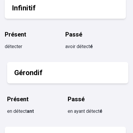
Infinitif
Présent
Passé
détecter
avoir détect
é
Gérondif
Présent
Passé
en détect
ant
en ayant détect
é