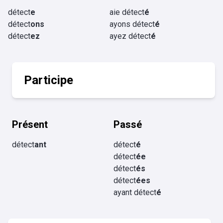
détect
e
aie détect
é
détect
ons
ayons détect
é
détect
ez
ayez détect
é
Participe
Présent
Passé
détect
ant
détect
é
détect
ée
détect
és
détect
ées
ayant détect
é