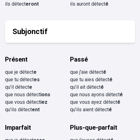
ils détect
eront
ils auront détect
é
Subjonctif
Présent
Passé
que je détect
e
que j'aie détect
é
que tu détect
es
que tu aies détect
é
qu'il détect
e
qu'il ait détect
é
que nous détect
ions
que nous ayons détect
é
que vous détect
iez
que vous ayez détect
é
qu'ils détect
ent
qu'ils aient détect
é
Imparfait
Plus-que-parfait