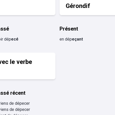
Gérondif
assé
Présent
ir dép
ecé
en dép
eçant
vec le verbe
ssé récent
viens de dépecer
viens de dépecer