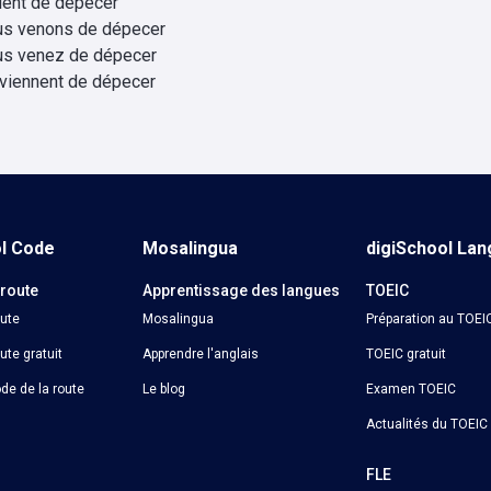
vient de dépecer
us venons de dépecer
us venez de dépecer
 viennent de dépecer
ol Code
Mosalingua
digiSchool La
 route
Apprentissage des langues
TOEIC
oute
Mosalingua
Préparation au TOEI
ute gratuit
Apprendre l'anglais
TOEIC gratuit
de de la route
Le blog
Examen TOEIC
Actualités du TOEIC
o
FLE