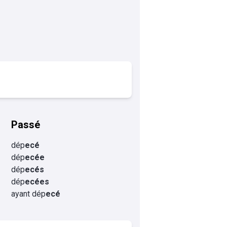
Passé
dép
ecé
dép
ecée
dép
ecés
dép
ecées
ayant dép
ecé