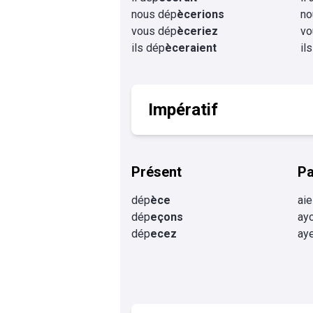
nous dép
ècerions
no
vous dép
èceriez
vo
ils dép
èceraient
il
Impératif
Présent
P
dép
èce
ai
dép
eçons
ay
dép
ecez
ay