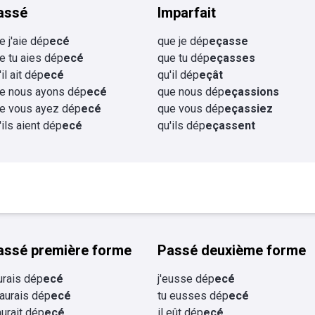
assé
Imparfait
e j'aie dép
ecé
que je dép
eçasse
e tu aies dép
ecé
que tu dép
eçasses
'il ait dép
ecé
qu'il dép
eçât
e nous ayons dép
ecé
que nous dép
eçassions
e vous ayez dép
ecé
que vous dép
eçassiez
'ils aient dép
ecé
qu'ils dép
eçassent
assé première forme
Passé deuxième forme
aurais dép
ecé
j'eusse dép
ecé
 aurais dép
ecé
tu eusses dép
ecé
 aurait dép
ecé
il eût dép
ecé