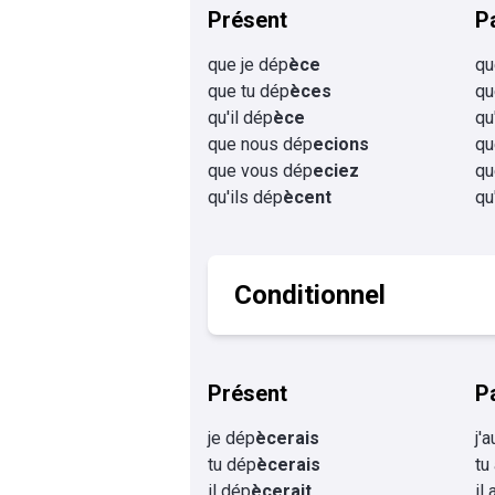
Présent
P
que je dép
èce
qu
que tu dép
èces
qu
qu'il dép
èce
qu
que nous dép
ecions
qu
que vous dép
eciez
qu
qu'ils dép
ècent
qu
Conditionnel
Présent
P
je dép
ècerais
j'
tu dép
ècerais
tu
il dép
ècerait
il