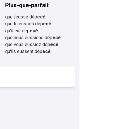
Plus-que-parfait
que j'eusse dép
ecé
que tu eusses dép
ecé
qu'il eût dép
ecé
que nous eussions dép
ecé
que vous eussiez dép
ecé
qu'ils eussent dép
ecé