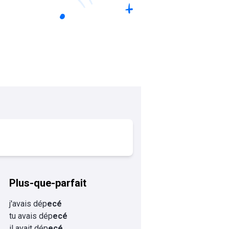
Plus-que-parfait
j'avais dép
ecé
tu avais dép
ecé
il avait dép
ecé