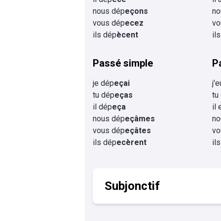
nous dép
eçons
no
vous dép
ecez
vo
ils dép
ècent
il
Passé simple
P
je dép
eçai
j'
tu dép
eças
tu
il dép
eça
il
nous dép
eçâmes
no
vous dép
eçâtes
vo
ils dép
ecèrent
il
Subjonctif