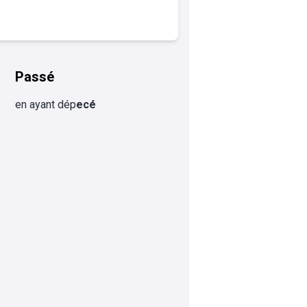
Passé
en ayant dép
ecé