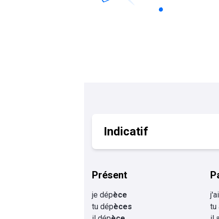
Calculer un perimètre
BTS banque
BTSA GEMEAU
BTS 
BTS CI
BTS MCO
BTS communication
BTS MHR
BTS CG
BTS NDRC
BTS GPME
BTS SAM
Indicatif
Présent
P
je dép
èce
j'
tu dép
èces
tu
il dép
èce
il