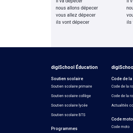
il va dépecer
il 
nous allons dépecer
no
vous allez dépecer
vo
ils vont dépecer
ils
digiSchool Éducation
digiScho
Soutien scolaire
Code de la
Soutien scolaire primaire
Code de la r
Soutien scolaire collège
Code de la ro
Soutien scolaire lycée
Actualités co
Soutien scolaire BTS
Code mot
Code moto
Programmes