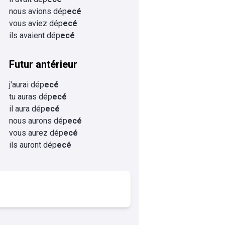
nous avions dép
ecé
vous aviez dép
ecé
ils avaient dép
ecé
Futur antérieur
j'aurai dép
ecé
tu auras dép
ecé
il aura dép
ecé
nous aurons dép
ecé
vous aurez dép
ecé
ils auront dép
ecé