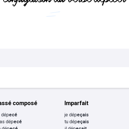
Flashcards Collège
tourisme
assé composé
Imparfait
ai dép
ecé
je dép
eçais
 as dép
ecé
tu dép
eçais
 a dép
ecé
il dép
eçait