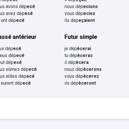
us avons dép
ecé
nous dép
ecions
us avez dép
ecé
vous dép
eciez
s ont dép
ecé
ils dép
eçaient
assé antérieur
Futur simple
eus dép
ecé
je dép
ècerai
 eus dép
ecé
tu dép
èceras
 eut dép
ecé
il dép
ècera
us eûmes dép
ecé
nous dép
ècerons
us eûtes dép
ecé
vous dép
ècerez
s eurent dép
ecé
ils dép
èceront