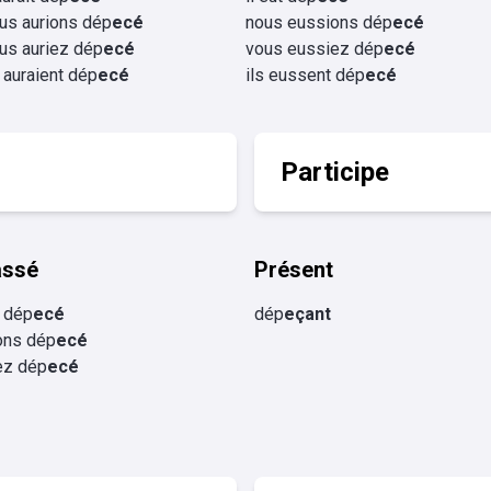
us aurions dép
ecé
nous eussions dép
ecé
us auriez dép
ecé
vous eussiez dép
ecé
s auraient dép
ecé
ils eussent dép
ecé
Participe
assé
Présent
e dép
ecé
dép
eçant
ons dép
ecé
ez dép
ecé