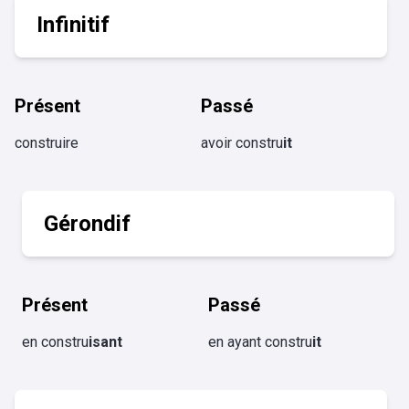
Infinitif
Présent
Passé
construire
avoir constru
it
Gérondif
Présent
Passé
en constru
isant
en ayant constru
it