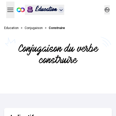
Éducation
Ouvrir le menu principal
Ouvrir
Education
Conjugaison
Construire
Conjugaison du verbe
construire