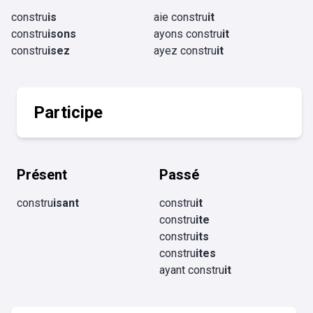
constru
is
aie constru
it
constru
isons
ayons constru
it
constru
isez
ayez constru
it
Participe
Présent
Passé
constru
isant
constru
it
constru
ite
constru
its
constru
ites
ayant constru
it