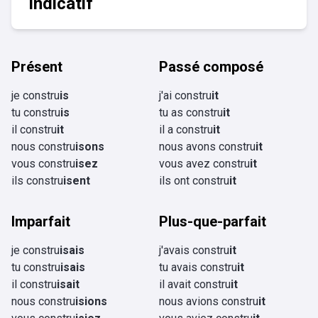
Indicatif
Présent
Passé composé
je constru
is
j'ai constru
it
tu constru
is
tu as constru
it
il constru
it
il a constru
it
nous constru
isons
nous avons constru
it
vous constru
isez
vous avez constru
it
ils constru
isent
ils ont constru
it
Imparfait
Plus-que-parfait
je constru
isais
j'avais constru
it
tu constru
isais
tu avais constru
it
il constru
isait
il avait constru
it
nous constru
isions
nous avions constru
it