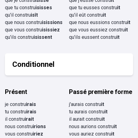
que je constru
isisse
que j'eusse constru
it
que tu constru
isisses
que tu eusses constru
it
qu'il constru
isît
qu'il eût constru
it
que nous constru
isissions
que nous eussions constru
it
que vous constru
isissiez
que vous eussiez constru
it
qu'ils constru
isissent
qu'ils eussent constru
it
Conditionnel
Présent
Passé première forme
je constru
irais
j'aurais constru
it
tu constru
irais
tu aurais constru
it
il constru
irait
il aurait constru
it
nous constru
irions
nous aurions constru
it
vous constru
iriez
vous auriez constru
it