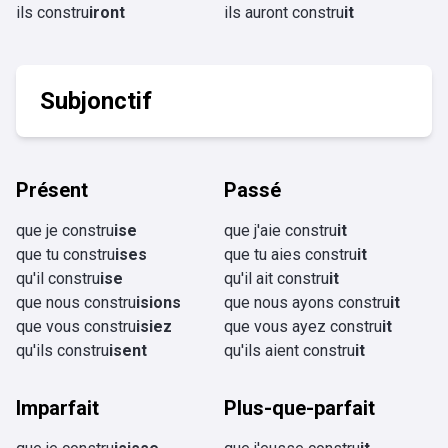
ils constru
iront
ils auront constru
it
Subjonctif
Présent
Passé
que je constru
ise
que j'aie constru
it
que tu constru
ises
que tu aies constru
it
qu'il constru
ise
qu'il ait constru
it
que nous constru
isions
que nous ayons constru
it
que vous constru
isiez
que vous ayez constru
it
qu'ils constru
isent
qu'ils aient constru
it
Imparfait
Plus-que-parfait