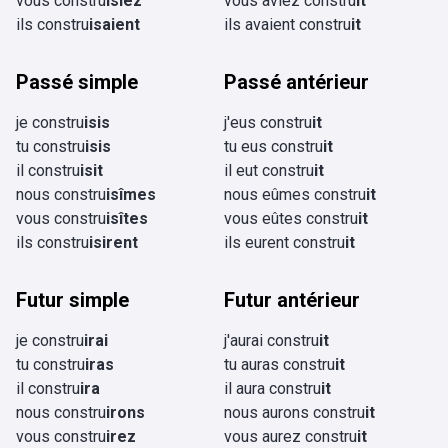
vous constru
isiez
vous aviez constru
it
ils constru
isaient
ils avaient constru
it
Passé simple
Passé antérieur
je constru
isis
j'eus constru
it
tu constru
isis
tu eus constru
it
il constru
isit
il eut constru
it
nous constru
isîmes
nous eûmes constru
it
vous constru
isîtes
vous eûtes constru
it
ils constru
isirent
ils eurent constru
it
Futur simple
Futur antérieur
je constru
irai
j'aurai constru
it
tu constru
iras
tu auras constru
it
il constru
ira
il aura constru
it
nous constru
irons
nous aurons constru
it
vous constru
irez
vous aurez constru
it