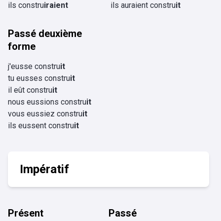
ils constru
iraient
ils auraient constru
it
Passé deuxième
forme
j'eusse constru
it
tu eusses constru
it
il eût constru
it
nous eussions constru
it
vous eussiez constru
it
ils eussent constru
it
Impératif
Présent
Passé