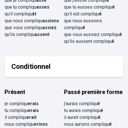
que je compliqu
asse
que j'eusse compliqu
é
que tu compliqu
asses
que tu eusses compliqu
é
qu'il compliqu
ât
qu'il eût compliqu
é
que nous compliqu
assions
que nous eussions
que vous compliqu
assiez
compliqu
é
qu'ils compliqu
assent
que vous eussiez compliqu
é
qu'ils eussent compliqu
é
Conditionnel
Présent
Passé première forme
je compliqu
erais
j'aurais compliqu
é
tu compliqu
erais
tu aurais compliqu
é
il compliqu
erait
il aurait compliqu
é
nous compliqu
erions
nous aurions compliqu
é