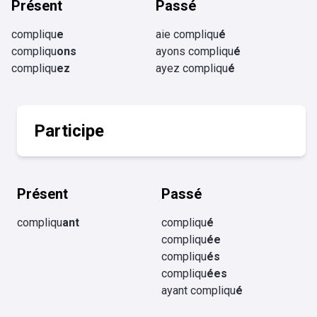
Présent
Passé
compliqu
e
aie compliqu
é
compliqu
ons
ayons compliqu
é
compliqu
ez
ayez compliqu
é
Participe
Présent
Passé
compliqu
ant
compliqu
é
compliqu
ée
compliqu
és
compliqu
ées
ayant compliqu
é