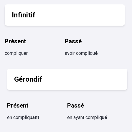
Infinitif
Présent
Passé
compliquer
avoir compliqu
é
Gérondif
Présent
Passé
en compliqu
ant
en ayant compliqu
é