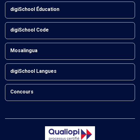
digiSchool Éducation
digiSchool Code
Mosalingua
digiSchool Langues
Concours