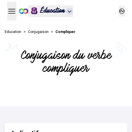
Éducation
Ouvrir le menu principal
Ouvrir
Education
Conjugaison
Compliquer
Conjugaison du verbe
compliquer