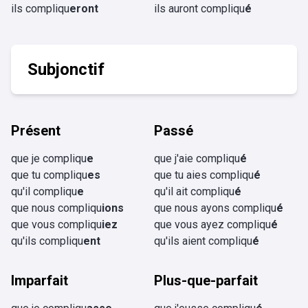
ils compliqu
eront
ils auront compliqu
é
Subjonctif
Présent
Passé
que je compliqu
e
que j'aie compliqu
é
que tu compliqu
es
que tu aies compliqu
é
qu'il compliqu
e
qu'il ait compliqu
é
que nous compliqu
ions
que nous ayons compliqu
é
que vous compliqu
iez
que vous ayez compliqu
é
qu'ils compliqu
ent
qu'ils aient compliqu
é
Imparfait
Plus-que-parfait