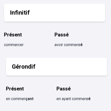
Infinitif
Présent
Passé
commercer
avoir commer
cé
Gérondif
Présent
Passé
en commer
çant
en ayant commer
cé