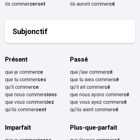
ils commer
ceront
ils auront commer
cé
Subjonctif
Présent
Passé
que je commer
ce
que j'aie commer
cé
que tu commer
ces
que tu aies commer
cé
qu'il commer
ce
qu'il ait commer
cé
que nous commer
cions
que nous ayons commer
cé
que vous commer
ciez
que vous ayez commer
cé
qu'ils commer
cent
qu'ils aient commer
cé
Imparfait
Plus-que-parfait