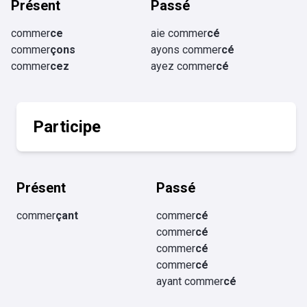
Présent
Passé
commer
ce
aie commer
cé
commer
çons
ayons commer
cé
commer
cez
ayez commer
cé
Participe
Présent
Passé
commer
çant
commer
cé
commer
cé
commer
cé
commer
cé
ayant commer
cé