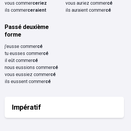
vous commer
ceriez
vous auriez commer
cé
ils commer
ceraient
ils auraient commer
cé
Passé deuxième
forme
j'eusse commer
cé
tu eusses commer
cé
il eût commer
cé
nous eussions commer
cé
vous eussiez commer
cé
ils eussent commer
cé
Impératif