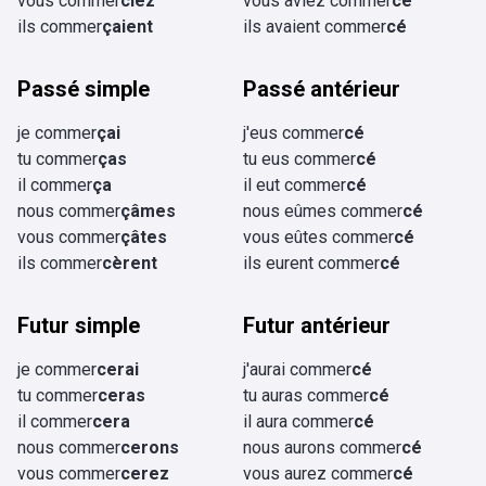
vous commer
ciez
vous aviez commer
cé
ils commer
çaient
ils avaient commer
cé
Passé simple
Passé antérieur
je commer
çai
j'eus commer
cé
tu commer
ças
tu eus commer
cé
il commer
ça
il eut commer
cé
nous commer
çâmes
nous eûmes commer
cé
vous commer
çâtes
vous eûtes commer
cé
ils commer
cèrent
ils eurent commer
cé
Futur simple
Futur antérieur
je commer
cerai
j'aurai commer
cé
tu commer
ceras
tu auras commer
cé
il commer
cera
il aura commer
cé
nous commer
cerons
nous aurons commer
cé
vous commer
cerez
vous aurez commer
cé