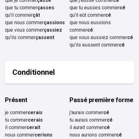
que je commer
çasse
que j'eusse commer
cé
que tu commer
çasses
que tu eusses commer
cé
qu'il commer
çât
qu'il eût commer
cé
que nous commer
çassions
que nous eussions
que vous commer
çassiez
commer
cé
qu'ils commer
çassent
que vous eussiez commer
cé
qu'ils eussent commer
cé
Conditionnel
Présent
Passé première forme
je commer
cerais
j'aurais commer
cé
tu commer
cerais
tu aurais commer
cé
il commer
cerait
il aurait commer
cé
nous commer
cerions
nous aurions commer
cé