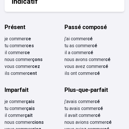
Indicatif
Présent
Passé composé
je commer
ce
j'ai commer
cé
tu commer
ces
tu as commer
cé
il commer
ce
il a commer
cé
nous commer
çons
nous avons commer
cé
vous commer
cez
vous avez commer
cé
ils commer
cent
ils ont commer
cé
Imparfait
Plus-que-parfait
je commer
çais
j'avais commer
cé
tu commer
çais
tu avais commer
cé
il commer
çait
il avait commer
cé
nous commer
cions
nous avions commer
cé