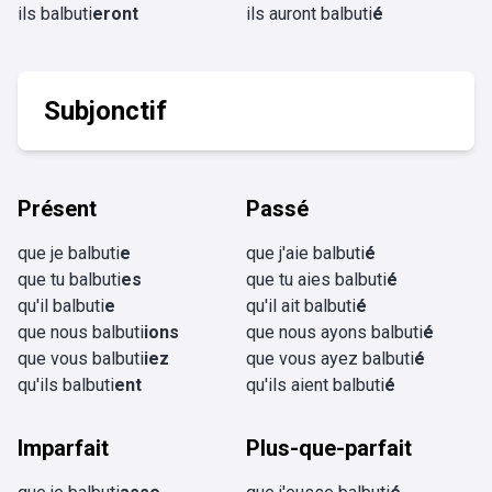
ils balbuti
eront
ils auront balbuti
é
Subjonctif
Présent
Passé
que je balbuti
e
que j'aie balbuti
é
que tu balbuti
es
que tu aies balbuti
é
qu'il balbuti
e
qu'il ait balbuti
é
que nous balbuti
ions
que nous ayons balbuti
é
que vous balbuti
iez
que vous ayez balbuti
é
qu'ils balbuti
ent
qu'ils aient balbuti
é
Imparfait
Plus-que-parfait