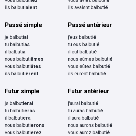
vous balbuti
iez
vous aviez balbuti
é
ils balbuti
aient
ils avaient balbuti
é
Passé simple
Passé antérieur
je balbuti
ai
j'eus balbuti
é
tu balbuti
as
tu eus balbuti
é
il balbuti
a
il eut balbuti
é
nous balbuti
âmes
nous eûmes balbuti
é
vous balbuti
âtes
vous eûtes balbuti
é
ils balbuti
èrent
ils eurent balbuti
é
Futur simple
Futur antérieur
je balbuti
erai
j'aurai balbuti
é
tu balbuti
eras
tu auras balbuti
é
il balbuti
era
il aura balbuti
é
nous balbuti
erons
nous aurons balbuti
é
vous balbuti
erez
vous aurez balbuti
é