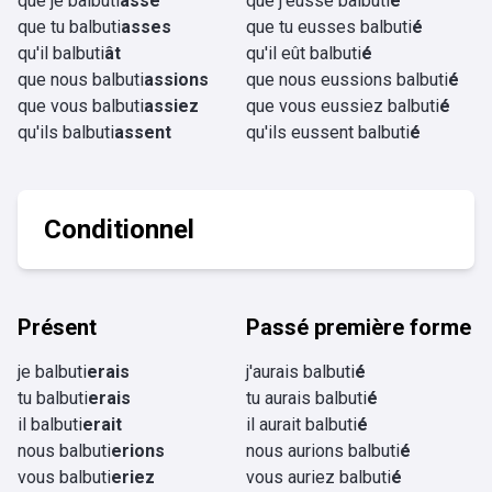
que je balbuti
asse
que j'eusse balbuti
é
que tu balbuti
asses
que tu eusses balbuti
é
qu'il balbuti
ât
qu'il eût balbuti
é
que nous balbuti
assions
que nous eussions balbuti
é
que vous balbuti
assiez
que vous eussiez balbuti
é
qu'ils balbuti
assent
qu'ils eussent balbuti
é
Conditionnel
Présent
Passé première forme
je balbuti
erais
j'aurais balbuti
é
tu balbuti
erais
tu aurais balbuti
é
il balbuti
erait
il aurait balbuti
é
nous balbuti
erions
nous aurions balbuti
é
vous balbuti
eriez
vous auriez balbuti
é