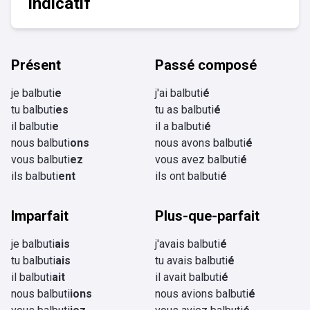
Indicatif
Présent
Passé composé
je balbuti
e
j'ai balbuti
é
tu balbuti
es
tu as balbuti
é
il balbuti
e
il a balbuti
é
nous balbuti
ons
nous avons balbuti
é
vous balbuti
ez
vous avez balbuti
é
ils balbuti
ent
ils ont balbuti
é
Imparfait
Plus-que-parfait
je balbuti
ais
j'avais balbuti
é
tu balbuti
ais
tu avais balbuti
é
il balbuti
ait
il avait balbuti
é
nous balbuti
ions
nous avions balbuti
é