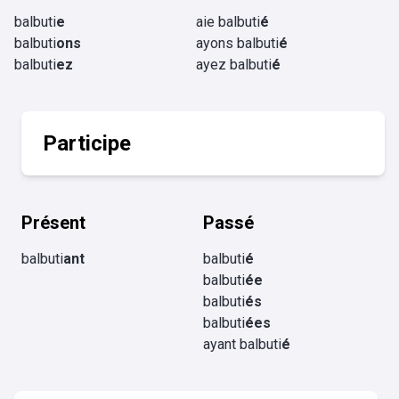
balbuti
e
aie balbuti
é
balbuti
ons
ayons balbuti
é
balbuti
ez
ayez balbuti
é
Participe
Présent
Passé
balbuti
ant
balbuti
é
balbuti
ée
balbuti
és
balbuti
ées
ayant balbuti
é