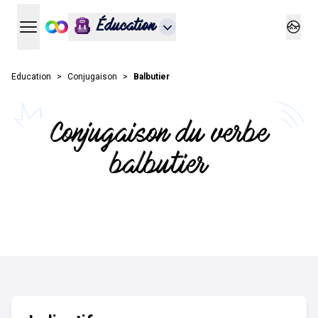
Éducation
Ouvrir le menu principal
Ouvrir
Education
Conjugaison
Balbutier
Conjugaison du verbe
balbutier