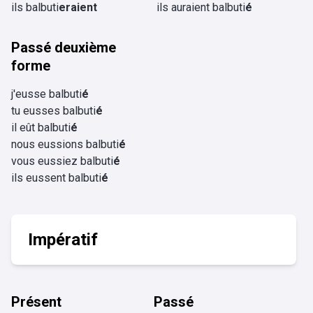
ils balbuti
eraient
ils auraient balbuti
é
Passé deuxième
forme
j'eusse balbuti
é
tu eusses balbuti
é
il eût balbuti
é
nous eussions balbuti
é
vous eussiez balbuti
é
ils eussent balbuti
é
Impératif
Présent
Passé