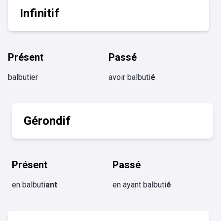
Infinitif
Présent
Passé
balbutier
avoir balbuti
é
Gérondif
Présent
Passé
en balbuti
ant
en ayant balbuti
é