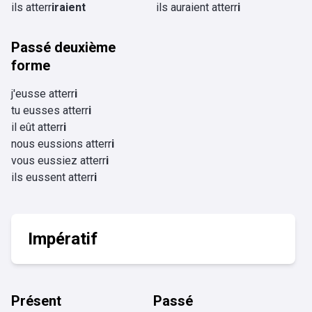
ils atterr
iraient
ils auraient atterr
i
Passé deuxième
forme
j'eusse atterr
i
tu eusses atterr
i
il eût atterr
i
nous eussions atterr
i
vous eussiez atterr
i
ils eussent atterr
i
Impératif
Présent
Passé