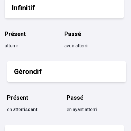
Infinitif
Présent
Passé
atterrir
avoir atterr
i
Gérondif
Présent
Passé
en atterr
issant
en ayant atterr
i