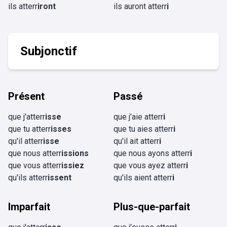
ils atterr
iront
ils auront atterr
i
Subjonctif
Présent
Passé
que j'atterr
isse
que j'aie atterr
i
que tu atterr
isses
que tu aies atterr
i
qu'il atterr
isse
qu'il ait atterr
i
que nous atterr
issions
que nous ayons atterr
i
que vous atterr
issiez
que vous ayez atterr
i
qu'ils atterr
issent
qu'ils aient atterr
i
Imparfait
Plus-que-parfait