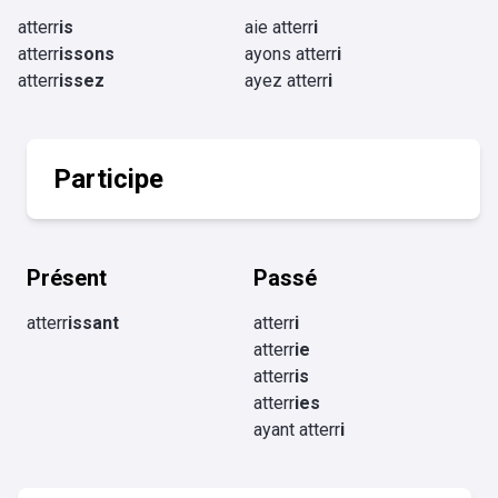
atterr
is
aie atterr
i
atterr
issons
ayons atterr
i
atterr
issez
ayez atterr
i
Participe
Présent
Passé
atterr
issant
atterr
i
atterr
ie
atterr
is
atterr
ies
ayant atterr
i