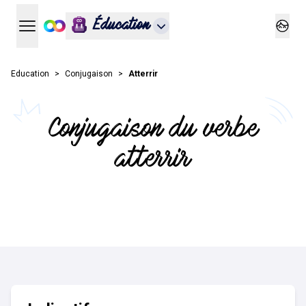
Éducation
Ouvrir le menu principal
Ouvrir
Education
Conjugaison
Atterrir
Conjugaison du verbe
atterrir