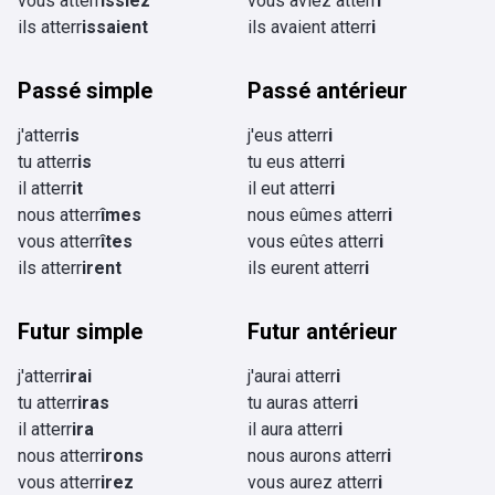
vous atterr
issiez
vous aviez atterr
i
ils atterr
issaient
ils avaient atterr
i
Passé simple
Passé antérieur
j'atterr
is
j'eus atterr
i
tu atterr
is
tu eus atterr
i
il atterr
it
il eut atterr
i
nous atterr
îmes
nous eûmes atterr
i
vous atterr
îtes
vous eûtes atterr
i
ils atterr
irent
ils eurent atterr
i
Futur simple
Futur antérieur
j'atterr
irai
j'aurai atterr
i
tu atterr
iras
tu auras atterr
i
il atterr
ira
il aura atterr
i
nous atterr
irons
nous aurons atterr
i
vous atterr
irez
vous aurez atterr
i