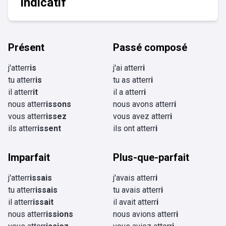
Indicatif
Présent
Passé composé
j'atterr
is
j'ai atterr
i
tu atterr
is
tu as atterr
i
il atterr
it
il a atterr
i
nous atterr
issons
nous avons atterr
i
vous atterr
issez
vous avez atterr
i
ils atterr
issent
ils ont atterr
i
Imparfait
Plus-que-parfait
j'atterr
issais
j'avais atterr
i
tu atterr
issais
tu avais atterr
i
il atterr
issait
il avait atterr
i
nous atterr
issions
nous avions atterr
i