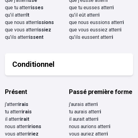
que j'atterr
isse
que j'eusse atterr
i
que tu atterr
isses
que tu eusses atterr
i
qu'il atterr
ît
qu'il eût atterr
i
que nous atterr
issions
que nous eussions atterr
i
que vous atterr
issiez
que vous eussiez atterr
i
qu'ils atterr
issent
qu'ils eussent atterr
i
Conditionnel
Présent
Passé première forme
j'atterr
irais
j'aurais atterr
i
tu atterr
irais
tu aurais atterr
i
il atterr
irait
il aurait atterr
i
nous atterr
irions
nous aurions atterr
i
vous atterr
iriez
vous auriez atterr
i