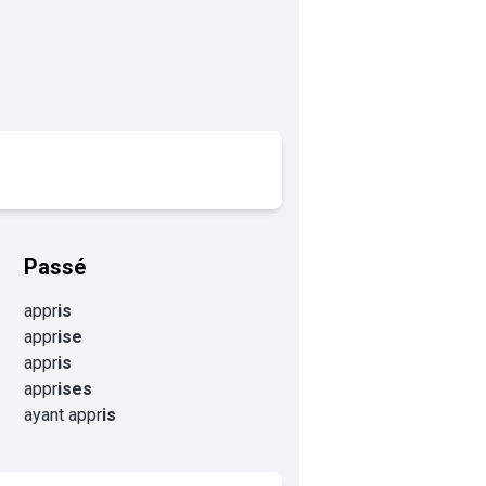
Passé
appr
is
appr
ise
appr
is
appr
ises
ayant appr
is