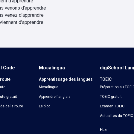
vient d'apprendre
us venons d'apprendre
us venez d'apprendre
 viennent d'apprendre
ol Code
Mosalingua
digiSchool La
 route
Apprentissage des langues
TOEIC
oute
Mosalingua
Préparation au TOEI
ute gratuit
Apprendre l'anglais
TOEIC gratuit
de de la route
Le blog
Examen TOEIC
Actualités du TOEIC
o
FLE