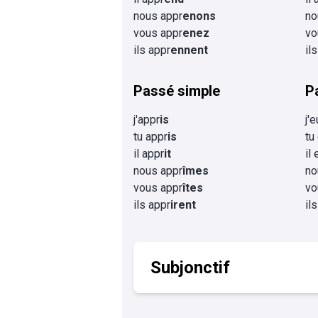
nous appr
enons
no
vous appr
enez
vo
ils appr
ennent
il
Passé simple
P
j'appr
is
j'
tu appr
is
tu
il appr
it
il
nous appr
îmes
no
vous appr
îtes
vo
ils appr
irent
il
Subjonctif