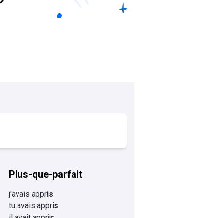
Plus-que-parfait
j'avais appr
is
tu avais appr
is
il avait appr
is