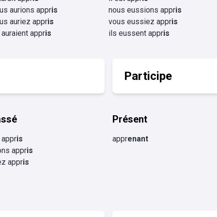
us aurions appr
is
nous eussions appr
is
us auriez appr
is
vous eussiez appr
is
s auraient appr
is
ils eussent appr
is
Participe
assé
Présent
 appr
is
appr
enant
ons appr
is
ez appr
is