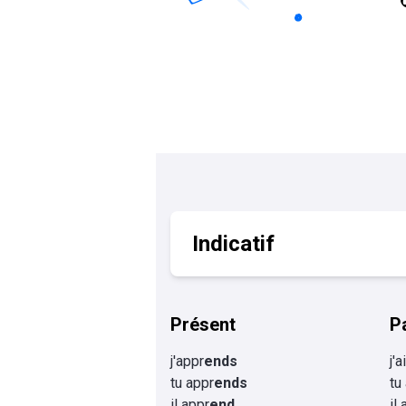
Calculer un perimètre
BTS banque
BTSA GEMEAU
BTS 
BTS CI
BTS MCO
BTS communication
BTS MHR
BTS CG
BTS NDRC
BTS GPME
BTS SAM
Indicatif
Présent
P
j'appr
ends
j'a
tu appr
ends
tu
il appr
end
il