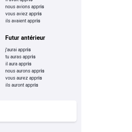
nous avions appr
is
vous aviez appr
is
ils avaient appr
is
Futur antérieur
j'aurai appr
is
tu auras appr
is
il aura appr
is
nous aurons appr
is
vous aurez appr
is
ils auront appr
is