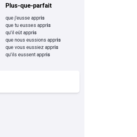
Plus-que-parfait
que j'eusse appr
is
que tu eusses appr
is
qu'il eût appr
is
que nous eussions appr
is
que vous eussiez appr
is
qu'ils eussent appr
is