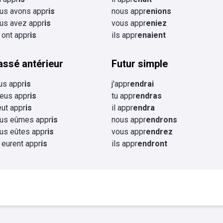
us avons appr
is
nous appr
enions
us avez appr
is
vous appr
eniez
s ont appr
is
ils appr
enaient
assé antérieur
Futur simple
eus appr
is
j'appr
endrai
 eus appr
is
tu appr
endras
 eut appr
is
il appr
endra
us eûmes appr
is
nous appr
endrons
us eûtes appr
is
vous appr
endrez
s eurent appr
is
ils appr
endront