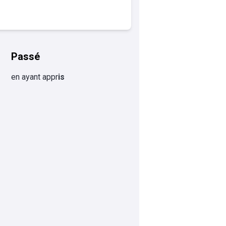
Passé
en ayant appr
is