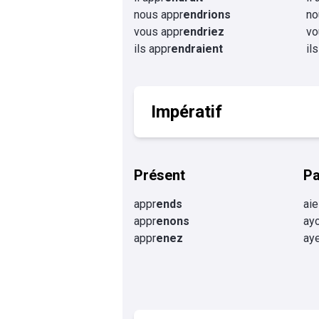
nous appr
endrions
no
vous appr
endriez
vo
ils appr
endraient
il
Impératif
Présent
P
appr
ends
aie
appr
enons
ay
appr
enez
ay