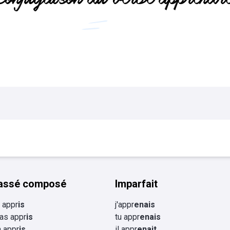
Flashcards Collège
tourisme
assé composé
Imparfait
i appr
is
j'appr
enais
 as appr
is
tu appr
enais
 a appr
is
il appr
enait