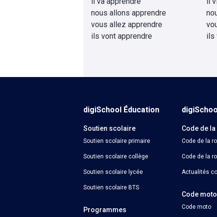
il va apprendre
il 
nous allons apprendre
no
vous allez apprendre
vo
ils vont apprendre
ils
digiSchool Éducation
digiScho
Soutien scolaire
Code de la
Soutien scolaire primaire
Code de la r
Soutien scolaire collège
Code de la ro
Soutien scolaire lycée
Actualités co
Soutien scolaire BTS
Code mot
Code moto
Programmes