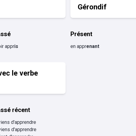
Gérondif
assé
Présent
ir appr
is
en appr
enant
vec le verbe
ssé récent
viens d'apprendre
viens d'apprendre