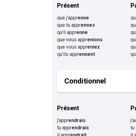
Présent
P
que j'appr
enne
qu
que tu appr
ennes
qu
qu'il appr
enne
qu'
que nous appr
enions
qu
que vous appr
eniez
qu
qu'ils appr
ennent
qu
Conditionnel
Présent
P
j'appr
endrais
j'
tu appr
endrais
tu
il appr
endrait
il