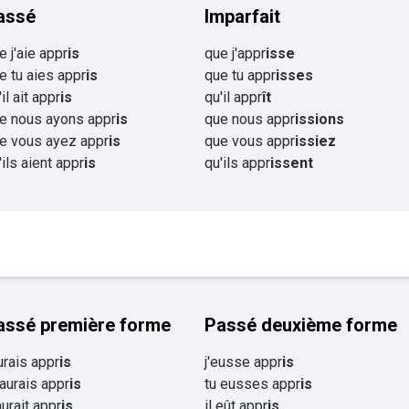
assé
Imparfait
e j'aie appr
is
que j'appr
isse
e tu aies appr
is
que tu appr
isses
il ait appr
is
qu'il appr
ît
e nous ayons appr
is
que nous appr
issions
e vous ayez appr
is
que vous appr
issiez
'ils aient appr
is
qu'ils appr
issent
assé première forme
Passé deuxième forme
aurais appr
is
j'eusse appr
is
 aurais appr
is
tu eusses appr
is
 aurait appr
is
il eût appr
is