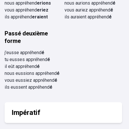
nous appréhend
erions
nous aurions appréhend
é
vous appréhend
eriez
vous auriez appréhend
é
ils appréhend
eraient
ils auraient appréhend
é
Passé deuxième
forme
j'eusse appréhend
é
tu eusses appréhend
é
il eût appréhend
é
nous eussions appréhend
é
vous eussiez appréhend
é
ils eussent appréhend
é
Impératif