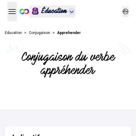
Éducation
Ouvrir le menu principal
Ouvrir
Education
Conjugaison
Apprehender
Conjugaison du verbe
appréhender