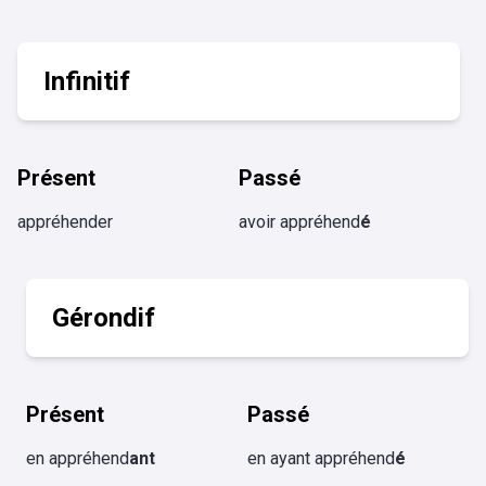
Infinitif
Présent
Passé
appréhender
avoir appréhend
é
Gérondif
Présent
Passé
en appréhend
ant
en ayant appréhend
é