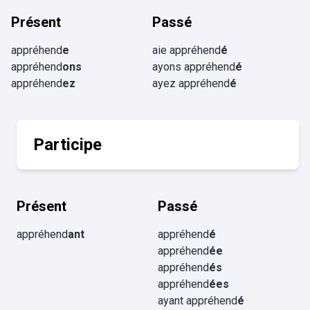
Présent
Passé
appréhend
e
aie appréhend
é
appréhend
ons
ayons appréhend
é
appréhend
ez
ayez appréhend
é
Participe
Présent
Passé
appréhend
ant
appréhend
é
appréhend
ée
appréhend
és
appréhend
ées
ayant appréhend
é