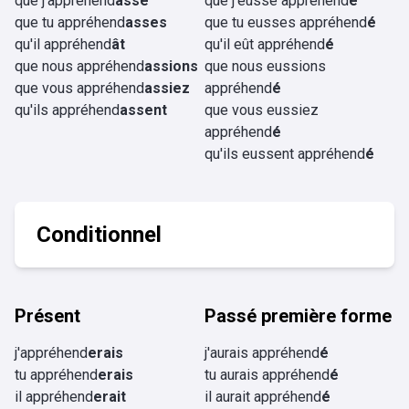
que j'appréhend
asse
que j'eusse appréhend
é
que tu appréhend
asses
que tu eusses appréhend
é
qu'il appréhend
ât
qu'il eût appréhend
é
que nous appréhend
assions
que nous eussions
que vous appréhend
assiez
appréhend
é
qu'ils appréhend
assent
que vous eussiez
appréhend
é
qu'ils eussent appréhend
é
Conditionnel
Présent
Passé première forme
j'appréhend
erais
j'aurais appréhend
é
tu appréhend
erais
tu aurais appréhend
é
il appréhend
erait
il aurait appréhend
é