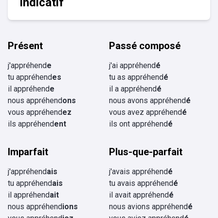
Indicatif
Présent
Passé composé
j'appréhend
e
j'ai appréhend
é
tu appréhend
es
tu as appréhend
é
il appréhend
e
il a appréhend
é
nous appréhend
ons
nous avons appréhend
é
vous appréhend
ez
vous avez appréhend
é
ils appréhend
ent
ils ont appréhend
é
Imparfait
Plus-que-parfait
j'appréhend
ais
j'avais appréhend
é
tu appréhend
ais
tu avais appréhend
é
il appréhend
ait
il avait appréhend
é
nous appréhend
ions
nous avions appréhend
é