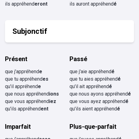
ils appréhend
eront
ils auront appréhend
é
Subjonctif
Présent
Passé
que j'appréhend
e
que j'aie appréhend
é
que tu appréhend
es
que tu aies appréhend
é
qu'il appréhend
e
qu'il ait appréhend
é
que nous appréhend
ions
que nous ayons appréhend
é
que vous appréhend
iez
que vous ayez appréhend
é
qu'ils appréhend
ent
qu'ils aient appréhend
é
Imparfait
Plus-que-parfait