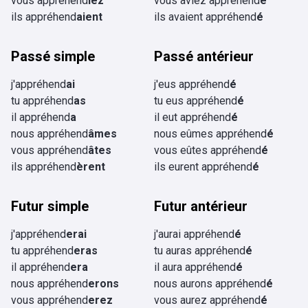
vous appréhend
iez
vous aviez appréhend
é
ils appréhend
aient
ils avaient appréhend
é
Passé simple
Passé antérieur
j'appréhend
ai
j'eus appréhend
é
tu appréhend
as
tu eus appréhend
é
il appréhend
a
il eut appréhend
é
nous appréhend
âmes
nous eûmes appréhend
é
vous appréhend
âtes
vous eûtes appréhend
é
ils appréhend
èrent
ils eurent appréhend
é
Futur simple
Futur antérieur
j'appréhend
erai
j'aurai appréhend
é
tu appréhend
eras
tu auras appréhend
é
il appréhend
era
il aura appréhend
é
nous appréhend
erons
nous aurons appréhend
é
vous appréhend
erez
vous aurez appréhend
é