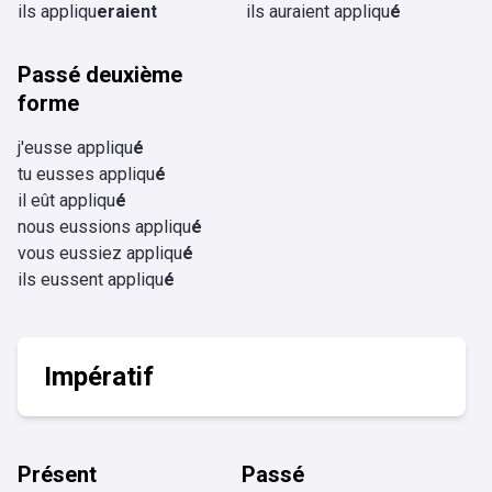
ils appliqu
eraient
ils auraient appliqu
é
Passé deuxième
forme
j'eusse appliqu
é
tu eusses appliqu
é
il eût appliqu
é
nous eussions appliqu
é
vous eussiez appliqu
é
ils eussent appliqu
é
Impératif
Présent
Passé