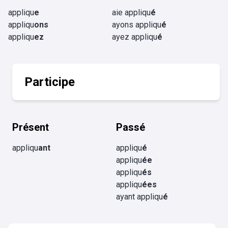
appliqu
e
aie appliqu
é
appliqu
ons
ayons appliqu
é
appliqu
ez
ayez appliqu
é
Participe
Présent
Passé
appliqu
ant
appliqu
é
appliqu
ée
appliqu
és
appliqu
ées
ayant appliqu
é