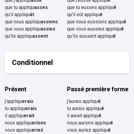
que j'appliqu
asse
que j'eusse appliqu
é
que tu appliqu
asses
que tu eusses appliqu
é
qu'il appliqu
ât
qu'il eût appliqu
é
que nous appliqu
assions
que nous eussions appliqu
é
que vous appliqu
assiez
que vous eussiez appliqu
é
qu'ils appliqu
assent
qu'ils eussent appliqu
é
Conditionnel
Présent
Passé première forme
j'appliqu
erais
j'aurais appliqu
é
tu appliqu
erais
tu aurais appliqu
é
il appliqu
erait
il aurait appliqu
é
nous appliqu
erions
nous aurions appliqu
é
vous appliqu
eriez
vous auriez appliqu
é