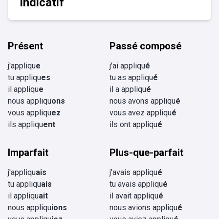
Indicatif
Présent
Passé composé
j'appliqu
e
j'ai appliqu
é
tu appliqu
es
tu as appliqu
é
il appliqu
e
il a appliqu
é
nous appliqu
ons
nous avons appliqu
é
vous appliqu
ez
vous avez appliqu
é
ils appliqu
ent
ils ont appliqu
é
Imparfait
Plus-que-parfait
j'appliqu
ais
j'avais appliqu
é
tu appliqu
ais
tu avais appliqu
é
il appliqu
ait
il avait appliqu
é
nous appliqu
ions
nous avions appliqu
é