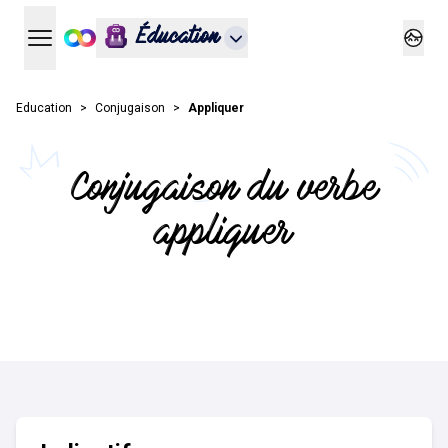
Éducation
Ouvrir le menu principal
Ouvrir
Education
Conjugaison
Appliquer
Conjugaison du verbe
appliquer