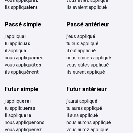
vous appliqu
iez
vous aviez appliqu
é
ils appliqu
aient
ils avaient appliqu
é
Passé simple
Passé antérieur
j'appliqu
ai
j'eus appliqu
é
tu appliqu
as
tu eus appliqu
é
il appliqu
a
il eut appliqu
é
nous appliqu
âmes
nous eûmes appliqu
é
vous appliqu
âtes
vous eûtes appliqu
é
ils appliqu
èrent
ils eurent appliqu
é
Futur simple
Futur antérieur
j'appliqu
erai
j'aurai appliqu
é
tu appliqu
eras
tu auras appliqu
é
il appliqu
era
il aura appliqu
é
nous appliqu
erons
nous aurons appliqu
é
vous appliqu
erez
vous aurez appliqu
é