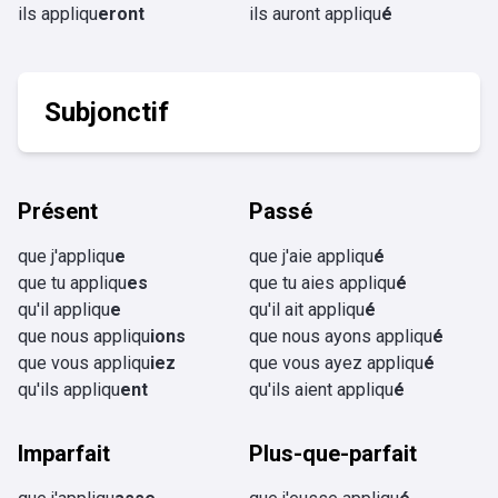
ils appliqu
eront
ils auront appliqu
é
Subjonctif
Présent
Passé
que j'appliqu
e
que j'aie appliqu
é
que tu appliqu
es
que tu aies appliqu
é
qu'il appliqu
e
qu'il ait appliqu
é
que nous appliqu
ions
que nous ayons appliqu
é
que vous appliqu
iez
que vous ayez appliqu
é
qu'ils appliqu
ent
qu'ils aient appliqu
é
Imparfait
Plus-que-parfait