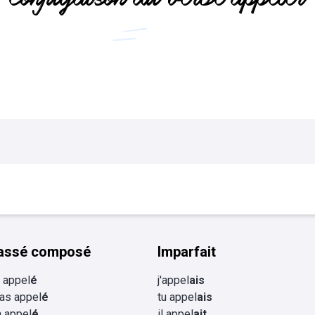
Flashcards Collège
tourisme
assé composé
Imparfait
ai appel
é
j'appel
ais
 as appel
é
tu appel
ais
 a appel
é
il appel
ait