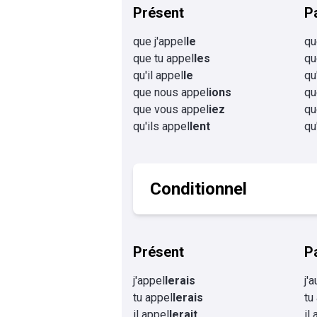
Présent
P
que j'appel
le
qu
que tu appel
les
qu
qu'il appel
le
qu
que nous appel
ions
qu
que vous appel
iez
qu
qu'ils appel
lent
qu
Conditionnel
Présent
P
j'appel
lerais
j'
tu appel
lerais
tu
il appel
lerait
il