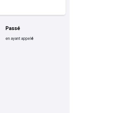
Passé
en ayant appel
é