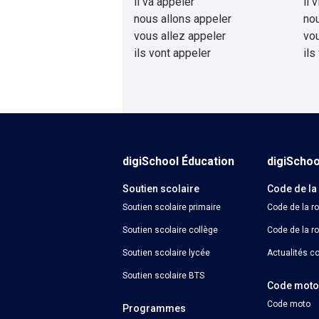
il va appeler
il 
nous allons appeler
no
vous allez appeler
vo
ils vont appeler
ils
digiSchool Éducation
digiScho
Soutien scolaire
Code de la
Soutien scolaire primaire
Code de la r
Soutien scolaire collège
Code de la ro
Soutien scolaire lycée
Actualités co
Soutien scolaire BTS
Code mot
Code moto
Programmes