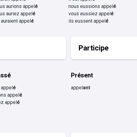
us aurions appel
é
nous eussions appel
é
us auriez appel
é
vous eussiez appel
é
s auraient appel
é
ils eussent appel
é
Participe
assé
Présent
 appel
é
appel
ant
ons appel
é
ez appel
é