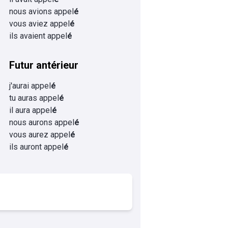
nous avions appel
é
vous aviez appel
é
ils avaient appel
é
Futur antérieur
j'aurai appel
é
tu auras appel
é
il aura appel
é
nous aurons appel
é
vous aurez appel
é
ils auront appel
é