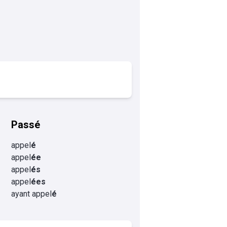
Passé
appel
é
appel
ée
appel
és
appel
ées
ayant appel
é