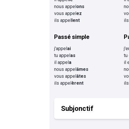
nous appel
ons
no
vous appel
ez
vo
ils appel
lent
il
Passé simple
P
j'appel
ai
j'
tu appel
as
tu
il appel
a
il
nous appel
âmes
no
vous appel
âtes
vo
ils appel
èrent
il
Subjonctif