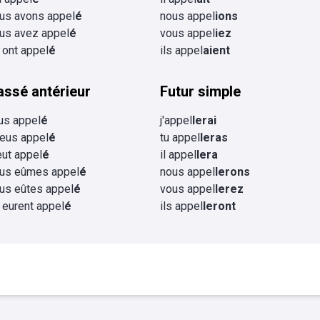
us avons appel
é
nous appel
ions
us avez appel
é
vous appel
iez
s ont appel
é
ils appel
aient
assé antérieur
Futur simple
eus appel
é
j'appel
lerai
 eus appel
é
tu appel
leras
 eut appel
é
il appel
lera
us eûmes appel
é
nous appel
lerons
us eûtes appel
é
vous appel
lerez
s eurent appel
é
ils appel
leront