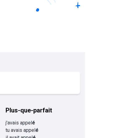
Plus-que-parfait
j'avais appel
é
tu avais appel
é
il avait appel
é