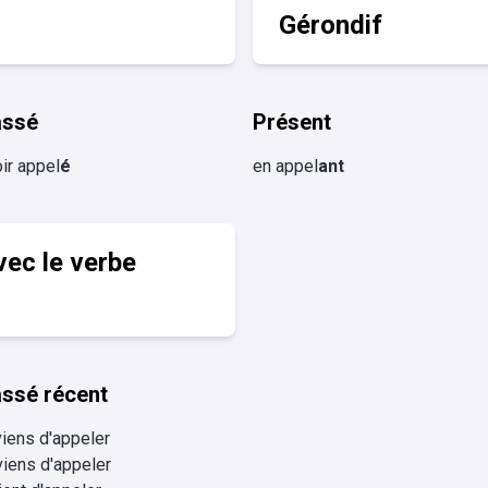
Gérondif
assé
Présent
ir appel
é
en appel
ant
vec le verbe
ssé récent
viens d'appeler
viens d'appeler