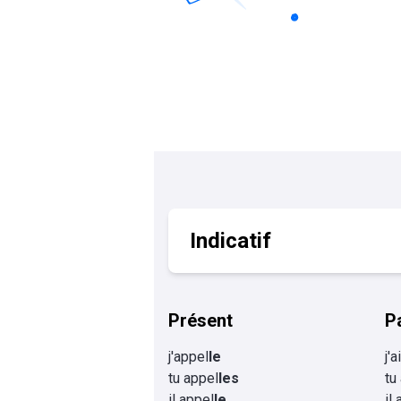
Calculer un perimètre
BTS banque
BTSA GEMEAU
BTS 
BTS CI
BTS MCO
BTS communication
BTS MHR
BTS CG
BTS NDRC
BTS GPME
BTS SAM
Indicatif
Présent
P
j'appel
le
j'
tu appel
les
tu
il appel
le
il