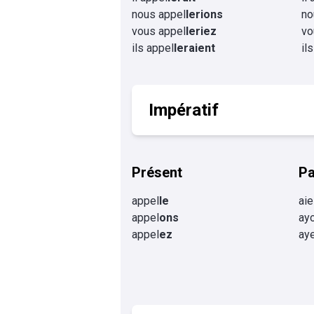
nous appel
lerions
no
vous appel
leriez
vo
ils appel
leraient
il
Impératif
Présent
P
appel
le
aie
appel
ons
ay
appel
ez
ay