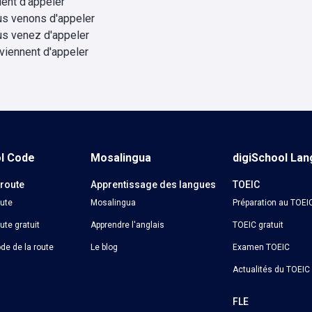
vient d'appeler
us venons d'appeler
us venez d'appeler
 viennent d'appeler
ol Code
Mosalingua
digiSchool La
 route
Apprentissage des langues
TOEIC
oute
Mosalingua
Préparation au TOEI
ute gratuit
Apprendre l'anglais
TOEIC gratuit
de de la route
Le blog
Examen TOEIC
Actualités du TOEIC
o
FLE