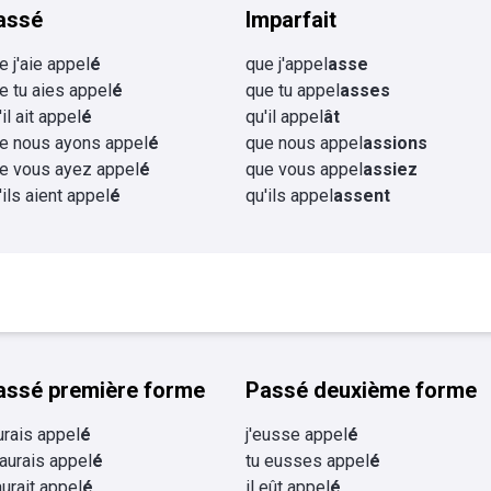
assé
Imparfait
e j'aie appel
é
que j'appel
asse
e tu aies appel
é
que tu appel
asses
'il ait appel
é
qu'il appel
ât
e nous ayons appel
é
que nous appel
assions
e vous ayez appel
é
que vous appel
assiez
'ils aient appel
é
qu'ils appel
assent
assé première forme
Passé deuxième forme
aurais appel
é
j'eusse appel
é
 aurais appel
é
tu eusses appel
é
 aurait appel
é
il eût appel
é