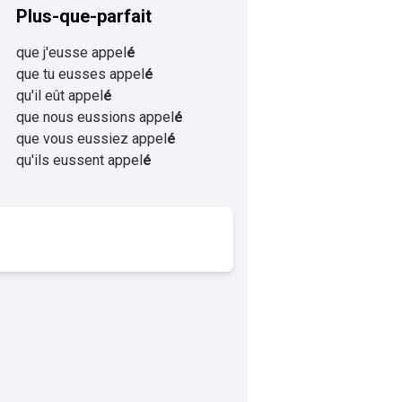
Plus-que-parfait
que j'eusse appel
é
que tu eusses appel
é
qu'il eût appel
é
que nous eussions appel
é
que vous eussiez appel
é
qu'ils eussent appel
é