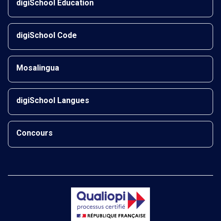
digiSchool Éducation
digiSchool Code
Mosalingua
digiSchool Langues
Concours