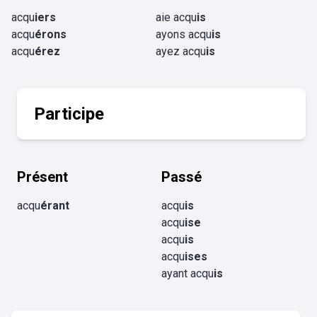
acqu
iers
aie acqu
is
acqu
érons
ayons acqu
is
acqu
érez
ayez acqu
is
Participe
Présent
Passé
acqu
érant
acqu
is
acqu
ise
acqu
is
acqu
ises
ayant acqu
is