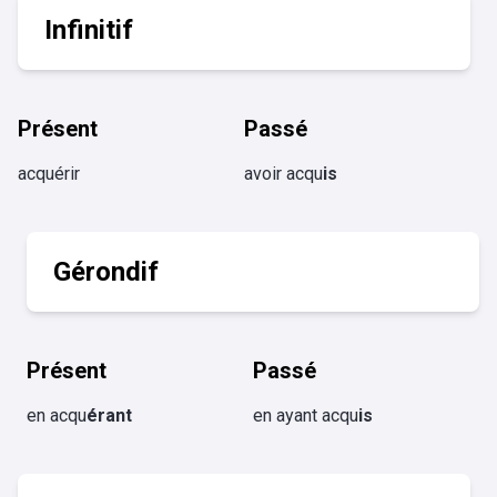
Infinitif
Présent
Passé
acquérir
avoir acqu
is
Gérondif
Présent
Passé
en acqu
érant
en ayant acqu
is