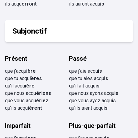
ils acqu
erront
ils auront acqu
is
Subjonctif
Présent
Passé
que j'acqu
ière
que j'aie acqu
is
que tu acqu
ières
que tu aies acqu
is
qu'il acqu
ière
qu'il ait acqu
is
que nous acqu
érions
que nous ayons acqu
is
que vous acqu
ériez
que vous ayez acqu
is
qu'ils acqu
ièrent
qu'ils aient acqu
is
Imparfait
Plus-que-parfait