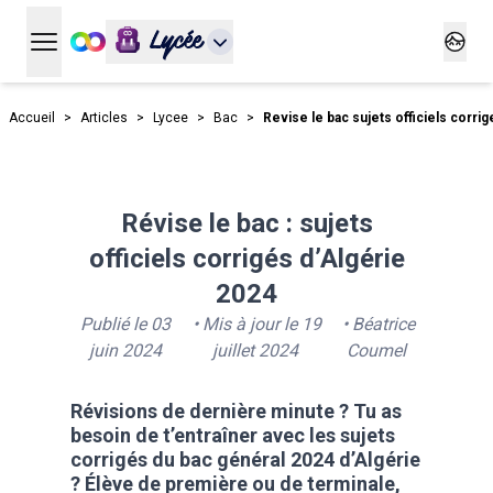
Lycée
Ouvrir le menu principal
Ouvrir
Accueil
>
Articles
>
Lycee
>
Bac
>
Revise le bac sujets officiels corri
Révise le bac : sujets
officiels corrigés d’Algérie
2024
Publié le
03
• Mis à jour le
19
•
Béatrice
juin 2024
juillet 2024
Coumel
Révisions de dernière minute ? Tu as
besoin de t’entraîner avec les sujets
corrigés du bac général 2024 d’Algérie
? Élève de première ou de terminale,